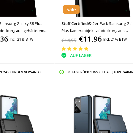
Sale
Samsung Galaxy S8 Plus
Stuff Certified®
2er-Pack Samsung Gal
deckung aus gehärtetem
Plus Kameraobjektivabdeckung aus
,36
€11,96
r Gehäuseschutz
gehärtetem Glas - stoßfester Gehäuses
Incl. 21% BTW
Incl. 21% BTW
€14,95
AUF LAGER
IN 24 STUNDEN VERSANDT
30 TAGE RÜCKZUGSZEIT + 3 JAHRE GARAN