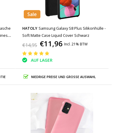
Sale
tasche
HATOLY
Samsung Galaxy S8 Plus Silikonhülle -
siness
Soft Matte Case Liquid Cover Schwarz
€11,96
Incl. 21% BTW
€14,95
AUF LAGER
TIE
NIEDRIGE PREISE UND GROSSE AUSWAHL