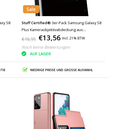
Sale
axy S8
Stuff Certified®
3er-Pack Samsung Galaxy S8
Plus Kameraobjektivabdeckung aus
€13,56
chutz
gehärtetem Glas - stoßfester Gehäuseschutz
Incl. 21% BTW
€16,95
Noch keine Bewertungen
AUF LAGER
TIE
NIEDRIGE PREISE UND GROSSE AUSWAHL