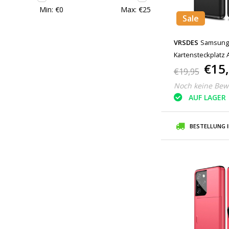
Min: €
0
Max: €
25
Sale
VRSDES
Samsung G
Kartensteckplatz 
€15
Schwarz
€19,95
Noch keine Bew
AUF LAGER
BESTELLUNG 