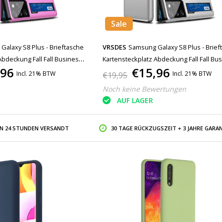
Sale
alaxy S8 Plus - Brieftasche
VRSDES
Samsung Galaxy S8 Plus - Brief
Abdeckung Fall Fall Business
Kartensteckplatz Abdeckung Fall Fall Bu
,96
€15,96
Weiß
Incl. 21% BTW
Incl. 21% BTW
€19,95
Noch keine Bewertungen
AUF LAGER
IN 24 STUNDEN VERSANDT
30 TAGE RÜCKZUGSZEIT + 3 JAHRE GARAN