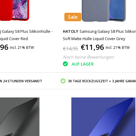
Sale
Galaxy S8 Plus Silikonhülle -
HATOLY
Samsung Galaxy S8 Plus Silikon
Liquid Cover Red
Soft Matte Hülle Liquid Cover Grey
,96
€11,96
Incl. 21% BTW
Incl. 21% BTW
€14,95
Noch keine Bewertungen
AUF LAGER
IN 24 STUNDEN VERSANDT
30 TAGE RÜCKZUGSZEIT + 3 JAHRE GARAN