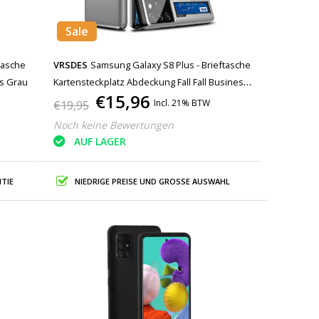
Sale
tasche
VRSDES
Samsung Galaxy S8 Plus - Brieftasche
ss Grau
Kartensteckplatz Abdeckung Fall Fall Business
€15,96
Silber
Incl. 21% BTW
€19,95
Noch keine Bewertungen
AUF LAGER
TIE
NIEDRIGE PREISE UND GROSSE AUSWAHL