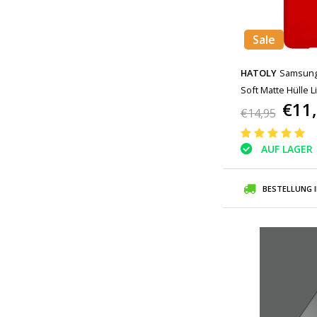
Sale
HATOLY
Samsung 
Soft Matte Hülle 
€11
€14,95
AUF LAGER
BESTELLUNG 