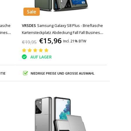
Sale
tasche
VRSDES
Samsung Galaxy S8 Plus - Brieftasche
siness
Kartensteckplatz Abdeckung Fall Fall Business
€15,96
Dark Green
Incl. 21% BTW
€19,95
AUF LAGER
TIE
NIEDRIGE PREISE UND GROSSE AUSWAHL