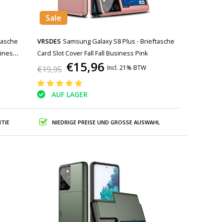
Sale
tasche
VRSDES
Samsung Galaxy S8 Plus - Brieftasche
siness
Card Slot Cover Fall Fall Business Pink
€15,96
Incl. 21% BTW
€19,95
AUF LAGER
TIE
NIEDRIGE PREISE UND GROSSE AUSWAHL