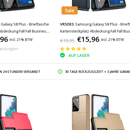
Sale
alaxy S8 Plus - Brieftasche
VRSDES
Samsung Galaxy S8 Plus - Brief
Abdeckung Fall Fall Business
Kartensteckplatz Abdeckung Fall Fall Bu
,96
€15,96
Blue
Incl. 21% BTW
Incl. 21% BTW
€19,95
ertungen
AUF LAGER
IN 24 STUNDEN VERSANDT
30 TAGE RÜCKZUGSZEIT + 3 JAHRE GARAN