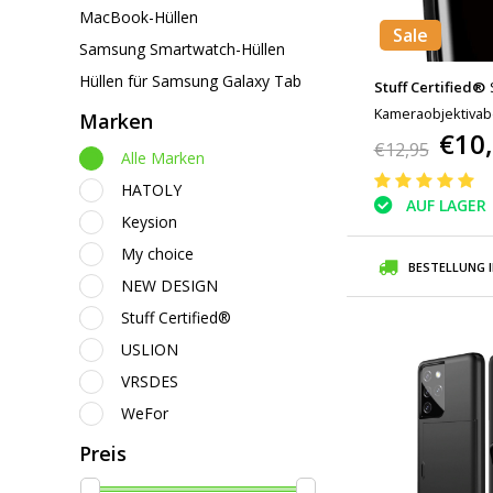
MacBook-Hüllen
Sale
Samsung Smartwatch-Hüllen
Hüllen für Samsung Galaxy Tab
Stuff Certified®
Kameraobjektivab
Marken
€10
Glas - Stoßfeste
€12,95
Alle Marken
HATOLY
AUF LAGER
Keysion
My choice
BESTELLUNG 
NEW DESIGN
Stuff Certified®
USLION
VRSDES
WeFor
Preis