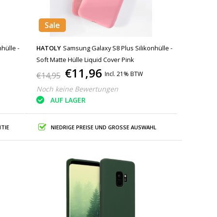
Sale
hülle -
HATOLY
Samsung Galaxy S8 Plus Silikonhülle -
Soft Matte Hülle Liquid Cover Pink
€11,96
Incl. 21% BTW
€14,95
Noch keine Bewertungen
AUF LAGER
TIE
NIEDRIGE PREISE UND GROSSE AUSWAHL