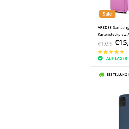
Sale
VRSDES
Samsung G
Kartensteckplatz 
€15
Lila
€19,95
AUF LAGER
BESTELLUNG 