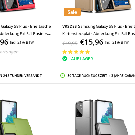
Sale
alaxy S8 Plus - Brieftasche
VRSDES
Samsung Galaxy S8 Plus - Brief
Abdeckung Fall Fall Business
Kartensteckplatz Abdeckung Fall Fall Bu
,96
€15,96
Gold
Incl. 21% BTW
Incl. 21% BTW
€19,95
ertungen
AUF LAGER
IN 24 STUNDEN VERSANDT
30 TAGE RÜCKZUGSZEIT + 3 JAHRE GARAN