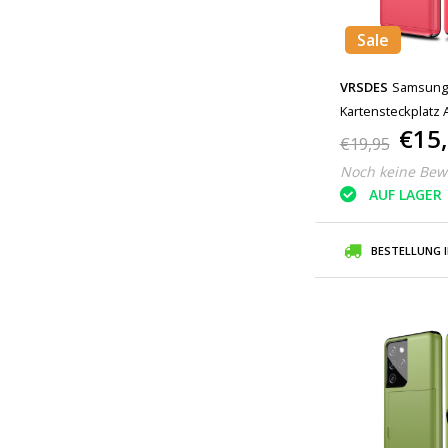
Sale
VRSDES
Samsung G
Kartensteckplatz 
€15
Red
€19,95
Noch keine Bew
AUF LAGER
BESTELLUNG 