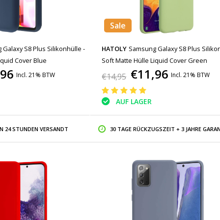
Sale
Galaxy S8 Plus Silikonhülle -
HATOLY
Samsung Galaxy S8 Plus Silikon
iquid Cover Blue
Soft Matte Hülle Liquid Cover Green
,96
€11,96
Incl. 21% BTW
Incl. 21% BTW
€14,95
AUF LAGER
IN 24 STUNDEN VERSANDT
30 TAGE RÜCKZUGSZEIT + 3 JAHRE GARAN