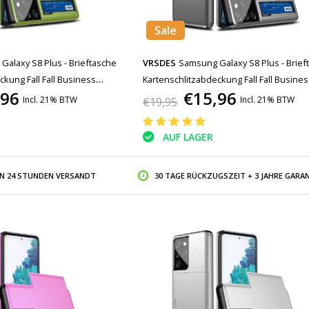
Sale
alaxy S8 Plus - Brieftasche
VRSDES
Samsung Galaxy S8 Plus - Brief
kung Fall Fall Business
Kartenschlitzabdeckung Fall Fall Busine
,96
€15,96
Incl. 21% BTW
Incl. 21% BTW
€19,95
AUF LAGER
IN 24 STUNDEN VERSANDT
30 TAGE RÜCKZUGSZEIT + 3 JAHRE GARAN