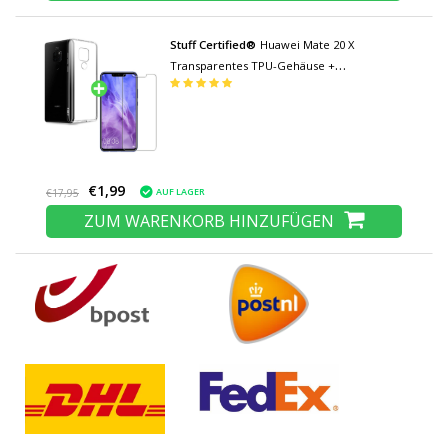
Stuff Certified®
Huawei Mate 20 X
Transparentes TPU-Gehäuse +
Displayschutzfolie aus gehärtetem Glas
€1,99
AUF LAGER
€17,95
ZUM WARENKORB HINZUFÜGEN