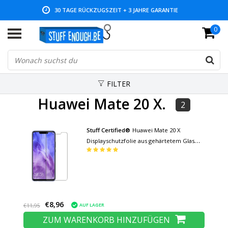
30 TAGE RÜCKZUGSZEIT + 3 JAHRE GARANTIE
0
NIEDRIGE PREISE UND GROSSE AUSWAHL
FILTER
Huawei Mate 20 X.
2
Stuff Certified®
Huawei Mate 20 X
Displayschutzfolie aus gehärtetem Glas
Filmglas aus gehärtetem Glas
€8,96
AUF LAGER
€11,95
ZUM WARENKORB HINZUFÜGEN