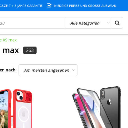
SZEIT + 3 JAHRE GARANTIE
NIEDRIGE PREISE UND GROSSE AUSWAHL
e XS max
S max
263
ren nach: