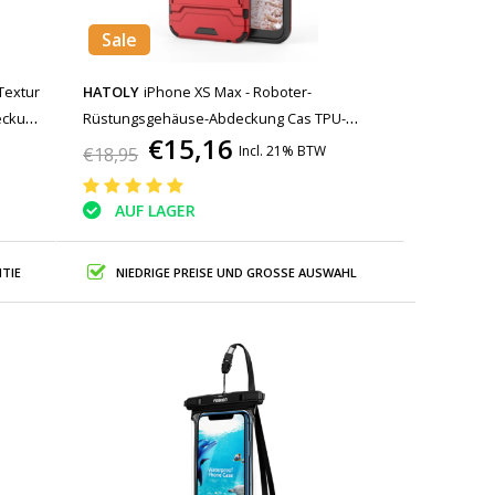
Sale
Textur
HATOLY
iPhone XS Max - Roboter-
deckung
Rüstungsgehäuse-Abdeckung Cas TPU-
€15,16
Gehäuse Rot + Ständer
Incl. 21% BTW
€18,95
AUF LAGER
TIE
NIEDRIGE PREISE UND GROSSE AUSWAHL