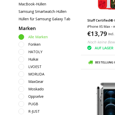
MacBook-Hüllen
Samsung Smartwatch-Hüllen
Hüllen für Samsung Galaxy Tab
Stuff Certified®
iPhone XS Max – m
Marken
€13,79
Bumper Cover für
Incl
Alle Marken
Noch keine Bew
Fonken
AUF LAGER
HATOLY
Huikai
BESTELLUNG 
LVOEST
MORUDA
MaxGear
Moskado
Oppselve
PUGB
R-JUST