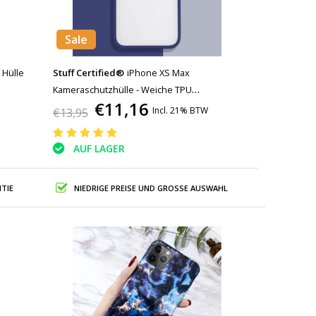
Sale
 Hülle
Stuff Certified®
iPhone XS Max
Kameraschutzhülle - Weiche TPU
€11,16
Transparente Linsenhülle Dunkelblau
Incl. 21% BTW
€13,95
AUF LAGER
TIE
NIEDRIGE PREISE UND GROSSE AUSWAHL