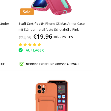
Sale
tänder
Stuff Certified®
iPhone XS Max Armor Case
mit Ständer – stoßfeste Schutzhülle Pink
€19,96
Incl. 21% BTW
€24,95
AUF LAGER
TIE
NIEDRIGE PREISE UND GROSSE AUSWAHL