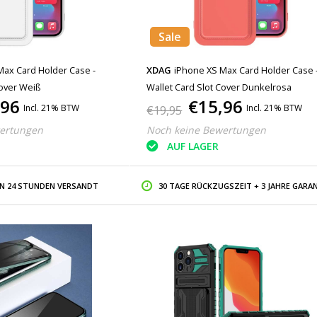
Sale
Max Card Holder Case -
XDAG
iPhone XS Max Card Holder Case 
Cover Weiß
Wallet Card Slot Cover Dunkelrosa
,96
€15,96
Incl. 21% BTW
Incl. 21% BTW
€19,95
ertungen
Noch keine Bewertungen
AUF LAGER
IN 24 STUNDEN VERSANDT
30 TAGE RÜCKZUGSZEIT + 3 JAHRE GARAN