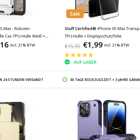
Sale
S Max - Roboter-
Stuff Certified®
iPhone XS Max Transp
le Cas TPU-Hülle Weiß +
TPU-Hülle + Displayschutzfolie
,16
€1,99
Incl. 21% BTW
Incl. 21% BTW
€15,95
AUF LAGER
IN 24 STUNDEN VERSANDT
30 TAGE RÜCKZUGSZEIT + 3 JAHRE GARAN