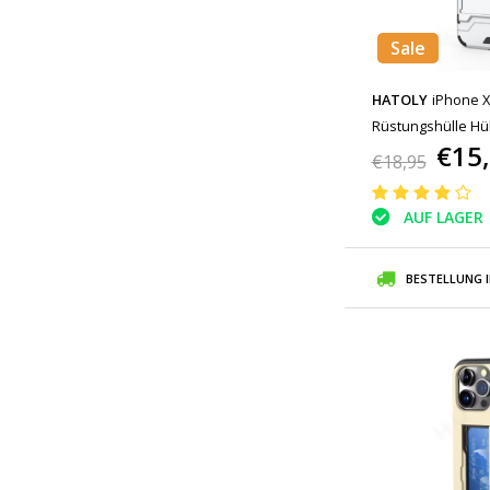
Sale
HATOLY
iPhone X
Rüstungshülle Hül
€15
Ständer
€18,95
AUF LAGER
BESTELLUNG 