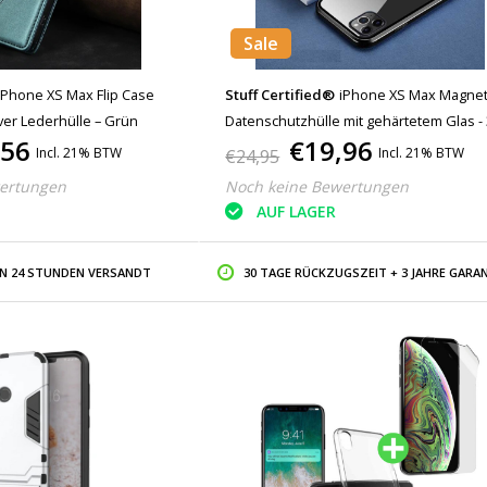
Sale
iPhone XS Max Flip Case
Stuff Certified®
iPhone XS Max Magnet
ver Lederhülle – Grün
Datenschutzhülle mit gehärtetem Glas -
,56
€19,96
Ganzkörper-Schutzhülle + Displayschutz
Incl. 21% BTW
Incl. 21% BTW
€24,95
Schwarz
ertungen
Noch keine Bewertungen
AUF LAGER
IN 24 STUNDEN VERSANDT
30 TAGE RÜCKZUGSZEIT + 3 JAHRE GARAN