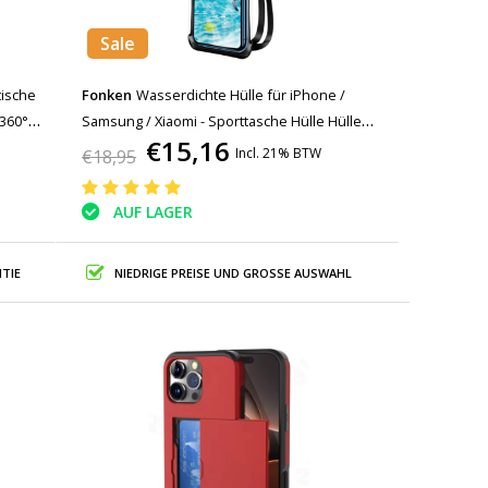
Sale
ische
Fonken
Wasserdichte Hülle für iPhone /
 360°
Samsung / Xiaomi - Sporttasche Hülle Hülle
€15,16
folie
Armband Jogging Running Hard Black
Incl. 21% BTW
€18,95
AUF LAGER
TIE
NIEDRIGE PREISE UND GROSSE AUSWAHL