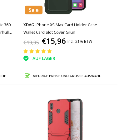
Sale
ic 360
XDAG
iPhone XS Max Card Holder Case -
rhülle
Wallet Card Slot Cover Grün
€15,96
Incl. 21% BTW
€19,95
AUF LAGER
TIE
NIEDRIGE PREISE UND GROSSE AUSWAHL