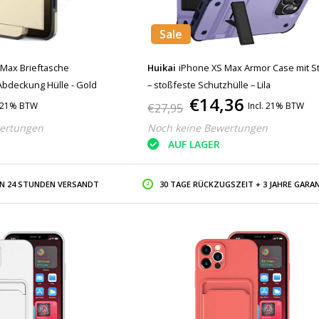
Sale
Max Brieftasche
Huikai
iPhone XS Max Armor Case mit S
Abdeckung Hülle - Gold
– stoßfeste Schutzhülle – Lila
€14,36
. 21% BTW
Incl. 21% BTW
€27,95
ertungen
Noch keine Bewertungen
AUF LAGER
IN 24 STUNDEN VERSANDT
30 TAGE RÜCKZUGSZEIT + 3 JAHRE GARAN