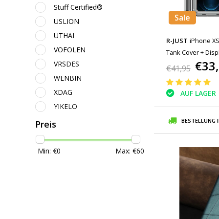
Stuff Certified®
Sale
USLION
UTHAI
R-JUST
iPhone XS
VOFOLEN
Tank Cover + Disp
€33
VRSDES
Cover Metall Silbe
€41,95
WENBIN
XDAG
AUF LAGER
YIKELO
BESTELLUNG 
Preis
Min: €
0
Max: €
60