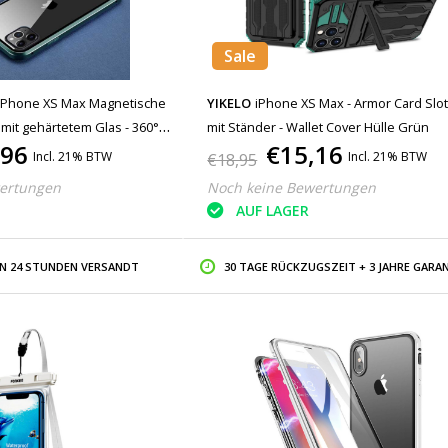
Sale
iPhone XS Max Magnetische
YIKELO
iPhone XS Max - Armor Card Slot
mit gehärtetem Glas - 360°
mit Ständer - Wallet Cover Hülle Grün
,96
€15,16
hülle + Displayschutzfolie
Incl. 21% BTW
Incl. 21% BTW
€18,95
ertungen
Noch keine Bewertungen
AUF LAGER
IN 24 STUNDEN VERSANDT
30 TAGE RÜCKZUGSZEIT + 3 JAHRE GARAN