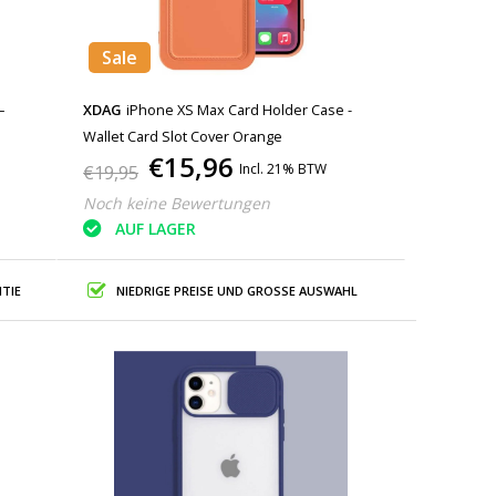
Sale
–
XDAG
iPhone XS Max Card Holder Case -
Wallet Card Slot Cover Orange
€15,96
Incl. 21% BTW
€19,95
Noch keine Bewertungen
AUF LAGER
TIE
NIEDRIGE PREISE UND GROSSE AUSWAHL