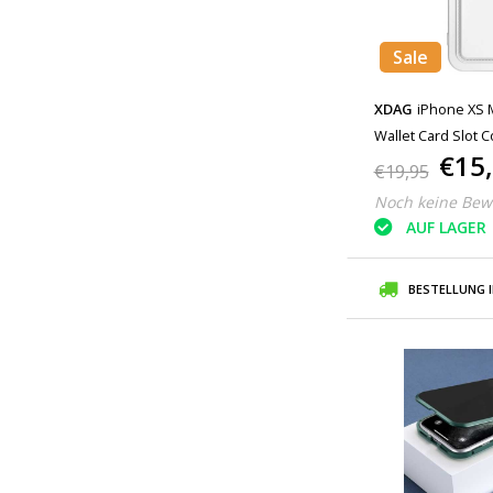
Sale
XDAG
iPhone XS 
Wallet Card Slot 
€15
€19,95
Noch keine Bew
AUF LAGER
BESTELLUNG 