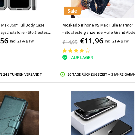
Sale
 Max 360° Full Body Case
Moskado
iPhone XS Max Hülle Marmor 
layschutzfolie - Stoßfestes
- Stoßfeste glänzende Hülle Granit Ab
,56
€11,96
r
Cas TPU
Incl. 21% BTW
Incl. 21% BTW
€14,95
AUF LAGER
IN 24 STUNDEN VERSANDT
30 TAGE RÜCKZUGSZEIT + 3 JAHRE GARAN