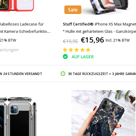
Sale
Kabelloses Ladecase für
Stuff Certified®
iPhone XS Max Magnet
it Kamera-Schiebefunktion –
° Hülle mit gehärtetem Glas - Ganzkörpe
€15,96
 Magsafe – Rot
+ schwarze Displayschutzfolie
. 21% BTW
Incl. 21% BTW
€19,95
ertungen
AUF LAGER
IN 24 STUNDEN VERSANDT
30 TAGE RÜCKZUGSZEIT + 3 JAHRE GARAN