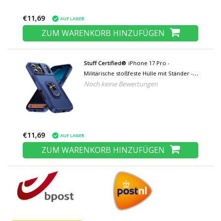
€11,69
AUF LAGER
ZUM WARENKORB HINZUFÜGEN
Stuff Certified®
iPhone 17 Pro -
Militärische stoßfeste Hülle mit Ständer -
Noch keine Bewertungen
Grip Socket Magnetische Schutzhülle -
Blau
€11,69
AUF LAGER
ZUM WARENKORB HINZUFÜGEN