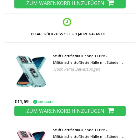
ZUM WARENKORB HINZUFÜGEN
30 TAGE RÜCKZUGSZEIT + 3 JAHRE GARANTIE
Stuff Certified®
iPhone 17 Pro -
Militärische stoßfeste Hülle mit Ständer -
Noch keine Bewertungen
Grip Socket Magnetische Schutzhülle -
Grün
€11,69
AUF LAGER
ZUM WARENKORB HINZUFÜGEN
Stuff Certified®
iPhone 17 Pro -
Militärische stoßfeste Hülle mit Ständer -