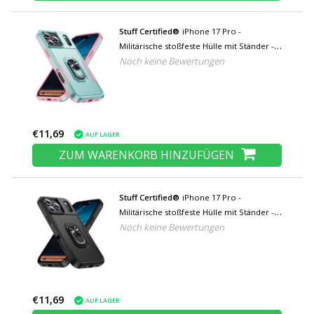
Stuff Certified®
iPhone 17 Pro -
Militärische stoßfeste Hülle mit Ständer -
Noch keine Bewertungen
Grip Socket Magnetische Schutzhülle -
Grün Pink
€11,69
AUF LAGER
ZUM WARENKORB HINZUFÜGEN
Stuff Certified®
iPhone 17 Pro -
Militärische stoßfeste Hülle mit Ständer -
Noch keine Bewertungen
Grip Socket Magnetische Schutzhülle -
Schwarz
€11,69
AUF LAGER