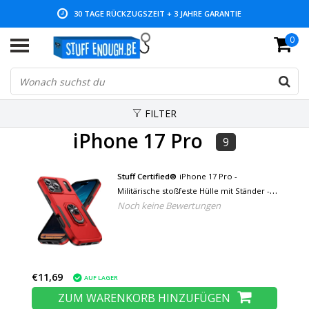
30 TAGE RÜCKZUGSZEIT + 3 JAHRE GARANTIE
0
NIEDRIGE PREISE UND GROSSE AUSWAHL
FILTER
iPhone 17 Pro
9
Stuff Certified®
iPhone 17 Pro -
Militärische stoßfeste Hülle mit Ständer -
Noch keine Bewertungen
Grip Socket Magnetische Schutzhülle - Rot
Schwarz
€11,69
AUF LAGER
ZUM WARENKORB HINZUFÜGEN