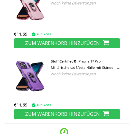
Noch keine Bewertungen
Grip Socket Magnetische Schutzhülle -
Rosa
€11,69
AUF LAGER
ZUM WARENKORB HINZUFÜGEN
Stuff Certified®
iPhone 17 Pro -
Militärische stoßfeste Hülle mit Ständer -
Noch keine Bewertungen
Grip Socket Magnetische Schutzhülle - Lila
€11,69
AUF LAGER
ZUM WARENKORB HINZUFÜGEN