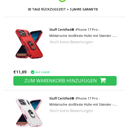
30 TAGE RÜCKZUGSZEIT + 3 JAHRE GARANTIE
Stuff Certified®
iPhone 17 Pro -
Militärische stoßfeste Hülle mit Ständer -
Noch keine Bewertungen
Grip Socket Magnetische Schutzhülle - Rot
€11,69
AUF LAGER
ZUM WARENKORB HINZUFÜGEN
Stuff Certified®
iPhone 17 Pro -
Militärische stoßfeste Hülle mit Ständer -
Noch keine Bewertungen
Grip Socket Magnetische Schutzhülle -
Weiß