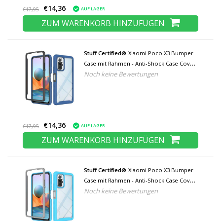
€14,36
AUF LAGER
€17,95
ZUM WARENKORB HINZUFÜGEN
Stuff Certified®
Xiaomi Poco X3 Bumper
Case mit Rahmen - Anti-Shock Case Cover
Noch keine Bewertungen
Blau
€14,36
AUF LAGER
€17,95
ZUM WARENKORB HINZUFÜGEN
Stuff Certified®
Xiaomi Poco X3 Bumper
Case mit Rahmen - Anti-Shock Case Cover
Noch keine Bewertungen
Hellblau