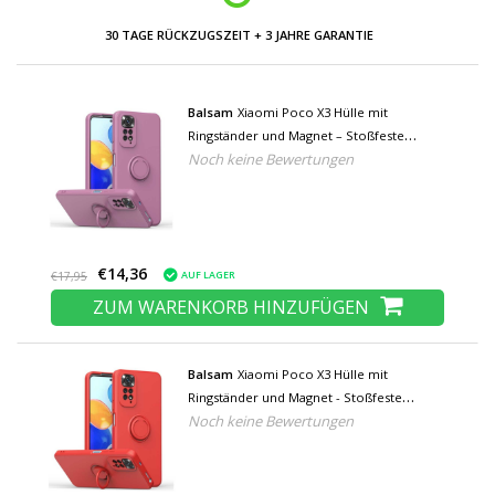
NIEDRIGE PREISE UND GROSSE AUSWAHL
Balsam
Xiaomi Poco X3 Hülle mit
Ringständer und Magnet – Stoßfeste
Noch keine Bewertungen
Schutzhülle Lila
€14,36
AUF LAGER
€17,95
ZUM WARENKORB HINZUFÜGEN
Balsam
Xiaomi Poco X3 Hülle mit
Ringständer und Magnet - Stoßfeste
Noch keine Bewertungen
Schutzhülle Rot