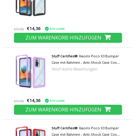
€14,36
AUF LAGER
€17,95
ZUM WARENKORB HINZUFÜGEN
Stuff Certified®
Xiaomi Poco X3 Bumper
Case mit Rahmen - Anti-Shock Case Cover
Noch keine Bewertungen
Lila
€14,36
AUF LAGER
€17,95
ZUM WARENKORB HINZUFÜGEN
Stuff Certified®
Xiaomi Poco X3 Bumper
Case mit Rahmen - Anti-Shock Case Cover