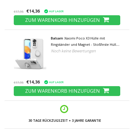
€14,36
AUF LAGER
€17,95
ZUM WARENKORB HINZUFÜGEN
Balsam
Xiaomi Poco X3 Hülle mit
Ringständer und Magnet - Stoßfeste Hülle
Noch keine Bewertungen
Weiß
€14,36
AUF LAGER
€17,95
ZUM WARENKORB HINZUFÜGEN
NIEDRIGE PREISE UND GROSSE AUSWAHL