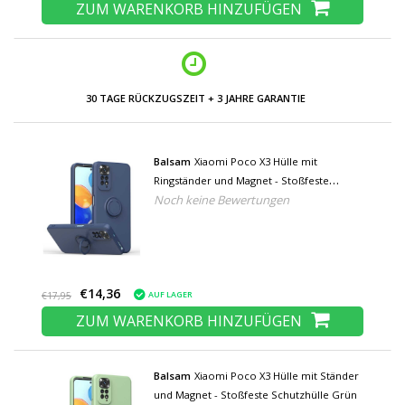
ZUM WARENKORB HINZUFÜGEN
NIEDRIGE PREISE UND GROSSE AUSWAHL
Balsam
Xiaomi Poco X3 Hülle mit
Ringständer und Magnet - Stoßfeste
Noch keine Bewertungen
Schutzhülle Blau
€14,36
AUF LAGER
€17,95
ZUM WARENKORB HINZUFÜGEN
Balsam
Xiaomi Poco X3 Hülle mit Ständer
und Magnet - Stoßfeste Schutzhülle Grün