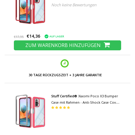
Noch keine Bewertungen
Rot
€14,36
AUF LAGER
€17,95
ZUM WARENKORB HINZUFÜGEN
NIEDRIGE PREISE UND GROSSE AUSWAHL
Stuff Certified®
Xiaomi Poco X3 Bumper
Case mit Rahmen - Anti-Shock Case Cover
Pink