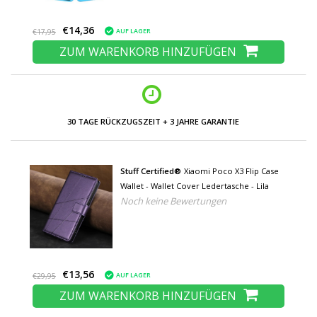
€14,36
AUF LAGER
€17,95
ZUM WARENKORB HINZUFÜGEN
NIEDRIGE PREISE UND GROSSE AUSWAHL
Stuff Certified®
Xiaomi Poco X3 Flip Case
Wallet - Wallet Cover Ledertasche - Lila
Noch keine Bewertungen
€13,56
AUF LAGER
€29,95
ZUM WARENKORB HINZUFÜGEN