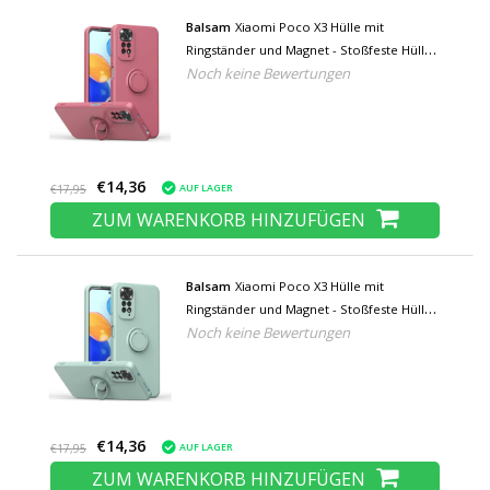
Balsam
Xiaomi Poco X3 Hülle mit
Ringständer und Magnet - Stoßfeste Hülle
Noch keine Bewertungen
Hellrot
€14,36
AUF LAGER
€17,95
ZUM WARENKORB HINZUFÜGEN
Balsam
Xiaomi Poco X3 Hülle mit
Ringständer und Magnet - Stoßfeste Hülle
Noch keine Bewertungen
Hellgrün
€14,36
AUF LAGER
€17,95
ZUM WARENKORB HINZUFÜGEN