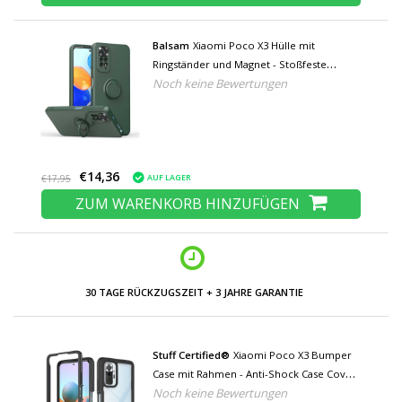
Balsam
Xiaomi Poco X3 Hülle mit
Ringständer und Magnet - Stoßfeste
Noch keine Bewertungen
Schutzhülle Dunkelgrün
€14,36
AUF LAGER
€17,95
ZUM WARENKORB HINZUFÜGEN
NIEDRIGE PREISE UND GROSSE AUSWAHL
Stuff Certified®
Xiaomi Poco X3 Bumper
Case mit Rahmen - Anti-Shock Case Cover
Noch keine Bewertungen
Schwarz