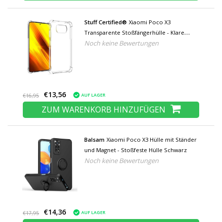
Stuff Certified®
Xiaomi Poco X3
Transparente Stoßfängerhülle - Klare
Noch keine Bewertungen
Hülle aus Silikon TPU Anti-Shock
€13,56
AUF LAGER
€16,95
ZUM WARENKORB HINZUFÜGEN
Balsam
Xiaomi Poco X3 Hülle mit Ständer
und Magnet - Stoßfeste Hülle Schwarz
Noch keine Bewertungen
€14,36
AUF LAGER
€17,95