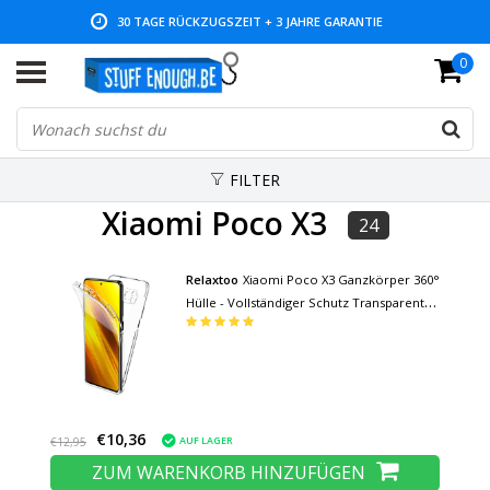
NIEDRIGE PREISE UND GROSSE AUSWAHL
0
FILTER
Xiaomi Poco X3
24
Relaxtoo
Xiaomi Poco X3 Ganzkörper 360°
Hülle - Vollständiger Schutz Transparente
TPU Silikonhülle + PET Displayschutzfolie
€10,36
AUF LAGER
€12,95
ZUM WARENKORB HINZUFÜGEN