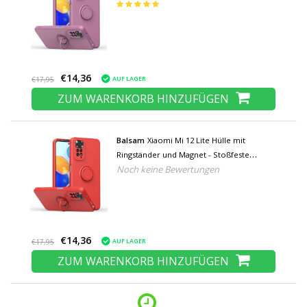
Schutzhülle Lila
€14,36
AUF LAGER
€17,95
ZUM WARENKORB HINZUFÜGEN
Balsam
Xiaomi Mi 12 Lite Hülle mit
Ringständer und Magnet - Stoßfeste
Noch keine Bewertungen
Schutzhülle Rot
€14,36
AUF LAGER
€17,95
ZUM WARENKORB HINZUFÜGEN