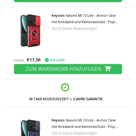
Keysion
Xiaomi Mi 12 Lite - Armor Case
mit Kickstand und Kameraschutz - Pop
Noch keine Bewertungen
Grip Cover Case Rot
€17,56
AUF LAGER
€21,95
ZUM WARENKORB HINZUFÜGEN
30 TAGE RÜCKZUGSZEIT + 3 JAHRE GARANTIE
Keysion
Xiaomi Mi 12 Lite - Armor Case
mit Kickstand und Kameraschutz - Pop
Noch keine Bewertungen
Grip Cover Case Blau