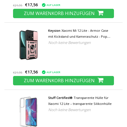
€17,56
AUF LAGER
€21,95
ZUM WARENKORB HINZUFÜGEN
Keysion
Xiaomi Mi 12 Lite - Armor Case
mit Kickstand und Kameraschutz - Pop
Noch keine Bewertungen
Grip Cover Case Pink
€17,56
AUF LAGER
€21,95
ZUM WARENKORB HINZUFÜGEN
Stuff Certified®
Transparente Hülle für
Xiaomi 12 Lite – transparente Silikonhülle
Noch keine Bewertungen