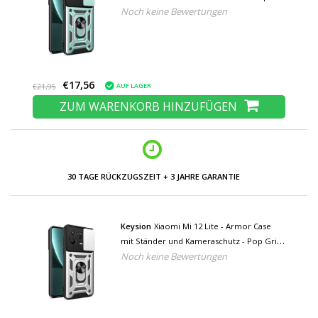
Noch keine Bewertungen
Grip Cover Case Grün
€17,56
AUF LAGER
€21,95
ZUM WARENKORB HINZUFÜGEN
30 TAGE RÜCKZUGSZEIT + 3 JAHRE GARANTIE
Keysion
Xiaomi Mi 12 Lite - Armor Case
mit Ständer und Kameraschutz - Pop Grip
Noch keine Bewertungen
Cover Case Silber