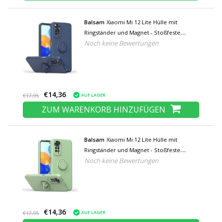
Balsam
Xiaomi Mi 12 Lite Hülle mit
Ringständer und Magnet - Stoßfeste
Noch keine Bewertungen
Schutzhülle Blau
€14,36
AUF LAGER
€17,95
ZUM WARENKORB HINZUFÜGEN
Balsam
Xiaomi Mi 12 Lite Hülle mit
Ringständer und Magnet - Stoßfeste
Noch keine Bewertungen
Schutzhülle Grün
€14,36
AUF LAGER
€17,95