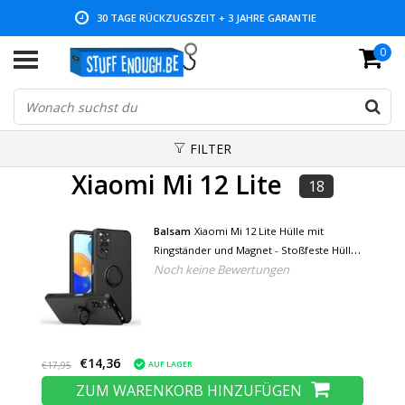
30 TAGE RÜCKZUGSZEIT + 3 JAHRE GARANTIE
0
NIEDRIGE PREISE UND GROSSE AUSWAHL
FILTER
Xiaomi Mi 12 Lite
18
Balsam
Xiaomi Mi 12 Lite Hülle mit
Ringständer und Magnet - Stoßfeste Hülle
Noch keine Bewertungen
Schwarz
€14,36
AUF LAGER
€17,95
ZUM WARENKORB HINZUFÜGEN