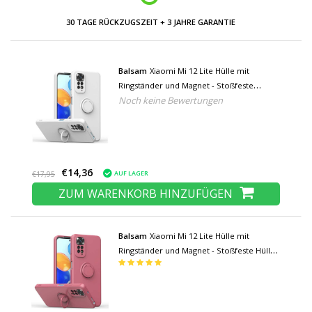
30 TAGE RÜCKZUGSZEIT + 3 JAHRE GARANTIE
Balsam
Xiaomi Mi 12 Lite Hülle mit
Ringständer und Magnet - Stoßfeste
Noch keine Bewertungen
Schutzhülle Weiß
€14,36
AUF LAGER
€17,95
ZUM WARENKORB HINZUFÜGEN
Balsam
Xiaomi Mi 12 Lite Hülle mit
Ringständer und Magnet - Stoßfeste Hülle
Hellrot