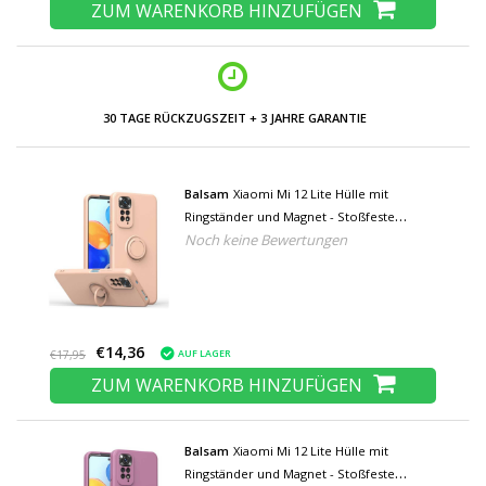
ZUM WARENKORB HINZUFÜGEN
30 TAGE RÜCKZUGSZEIT + 3 JAHRE GARANTIE
Balsam
Xiaomi Mi 12 Lite Hülle mit
Ringständer und Magnet - Stoßfeste
Noch keine Bewertungen
Schutzhülle Pink
€14,36
AUF LAGER
€17,95
ZUM WARENKORB HINZUFÜGEN
Balsam
Xiaomi Mi 12 Lite Hülle mit
Ringständer und Magnet - Stoßfeste