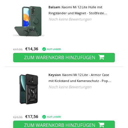
Balsam
Xiaomi Mi 12 Lite Hülle mit
Ringständer und Magnet - Stoßfeste
Noch keine Bewertungen
Schutzhülle Dunkelgrün
€14,36
AUF LAGER
€17,95
ZUM WARENKORB HINZUFÜGEN
Keysion
Xiaomi Mi 12 Lite - Armor Case
mit Kickstand und Kameraschutz - Pop
Noch keine Bewertungen
Grip Cover Case Schwarz
€17,56
AUF LAGER
€21,95
ZUM WARENKORB HINZUFÜGEN