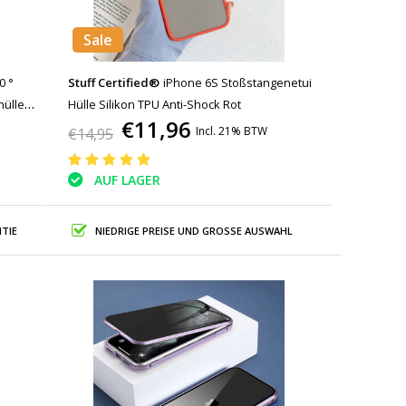
Sale
0 °
Stuff Certified®
iPhone 6S Stoßstangenetui
hülle +
Hülle Silikon TPU Anti-Shock Rot
€11,96
Incl. 21% BTW
€14,95
AUF LAGER
TIE
NIEDRIGE PREISE UND GROSSE AUSWAHL