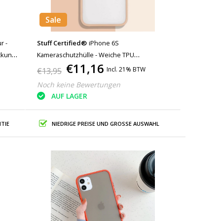
Sale
r -
Stuff Certified®
iPhone 6S
ckung
Kameraschutzhülle - Weiche TPU
€11,16
Transparente Linsenhülle Rosa
Incl. 21% BTW
€13,95
Noch keine Bewertungen
AUF LAGER
TIE
NIEDRIGE PREISE UND GROSSE AUSWAHL