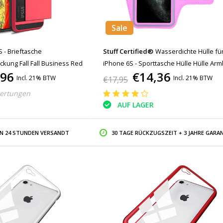
Sale
 - Brieftasche
Stuff Certified®
Wasserdichte Hülle fü
ckung Fall Fall Business Red
iPhone 6S - Sporttasche Hülle Hülle Ar
,96
€14,36
Jogging Running Hard Pink
Incl. 21% BTW
Incl. 21% BTW
€17,95
ertungen
AUF LAGER
IN 24 STUNDEN VERSANDT
30 TAGE RÜCKZUGSZEIT + 3 JAHRE GARAN