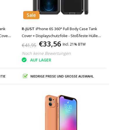
Sale
Tank
R-JUST
iPhone 6S 360° Full Body Case Tank
 Cover
Cover + Displayschutzfolie - Stoßfeste Hülle
€33,56
Metall Schwarz
Incl. 21% BTW
€41,95
Noch keine Bewertungen
AUF LAGER
TIE
NIEDRIGE PREISE UND GROSSE AUSWAHL