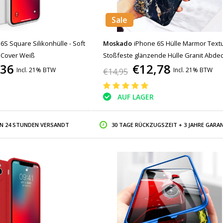
Sale
6S Square Silikonhülle - Soft
Moskado
iPhone 6S Hülle Marmor Textu
 Cover Weiß
Stoßfeste glänzende Hülle Granit Abde
,36
€12,78
Cas TPU
Incl. 21% BTW
Incl. 21% BTW
€14,95
AUF LAGER
IN 24 STUNDEN VERSANDT
30 TAGE RÜCKZUGSZEIT + 3 JAHRE GARAN