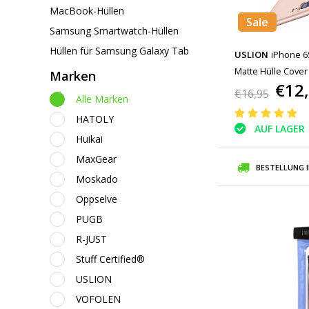
MacBook-Hüllen
Sale
Samsung Smartwatch-Hüllen
Hüllen für Samsung Galaxy Tab
USLION
iPhone 6
Matte Hülle Cover
Marken
€12
€16,95
Alle Marken
HATOLY
AUF LAGER
Huikai
MaxGear
BESTELLUNG 
Moskado
Oppselve
PUGB
R-JUST
Stuff Certified®
USLION
VOFOLEN