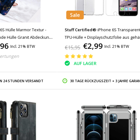
Sale
6S Hülle Marmor Textur -
Stuff Certified®
iPhone 6S Transparen
nde Hülle Granit Abdeckung
TPU-Hülle + Displayschutzfolie aus geh
,96
€2,99
Glas
Incl. 21% BTW
Incl. 21% BTW
€15,95
ertungen
AUF LAGER
IN 24 STUNDEN VERSANDT
30 TAGE RÜCKZUGSZEIT + 3 JAHRE GARAN