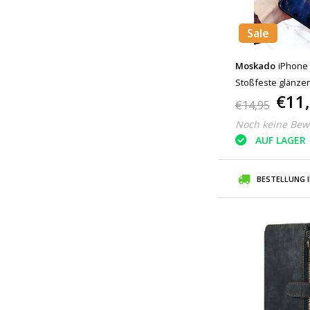
Sale
Moskado
iPhone 
Stoßfeste glänze
€11
Cas TPU
€14,95
Noch keine Bew
AUF LAGER
BESTELLUNG 