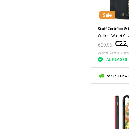
Sale
Stuff Certified®
Wallet - Wallet C
€22
€29,95
Noch keine Bew
AUF LAGER
BESTELLUNG 