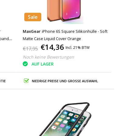
Sale
r
MaxGear
iPhone 6S Square Silikonhülle - Soft
mband
Matte Case Liquid Cover Orange
€14,36
Incl. 21% BTW
€17,95
Noch keine Bewertungen
AUF LAGER
TIE
NIEDRIGE PREISE UND GROSSE AUSWAHL