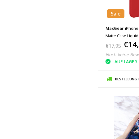
Sale
MaxGear
iPhone 
Matte Case Liquid
€14
€17,95
Noch keine Bew
AUF LAGER
BESTELLUNG 