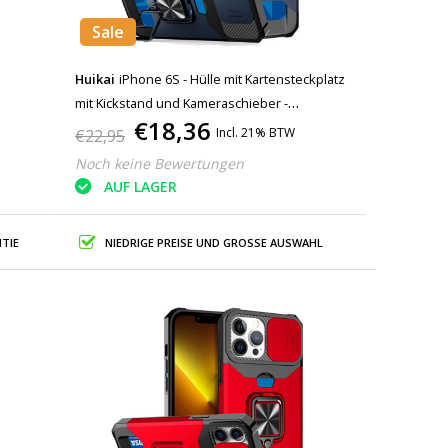
Sale
Huikai
iPhone 6S - Hülle mit Kartensteckplatz
mit Kickstand und Kameraschieber -
€18,36
Griffbuchse Magnetische Hülle Blau
Incl. 21% BTW
€22,95
Noch keine Bewertungen
AUF LAGER
TIE
NIEDRIGE PREISE UND GROSSE AUSWAHL