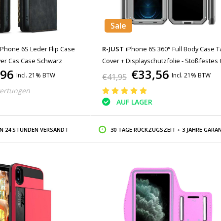
Sale
iPhone 6S Leder Flip Case
R-JUST
iPhone 6S 360° Full Body Case 
over Cas Case Schwarz
Cover + Displayschutzfolie - Stoßfestes
,96
€33,56
Metall Silber
Incl. 21% BTW
Incl. 21% BTW
€41,95
ertungen
AUF LAGER
IN 24 STUNDEN VERSANDT
30 TAGE RÜCKZUGSZEIT + 3 JAHRE GARAN