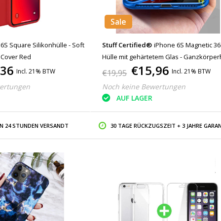
Sale
6S Square Silikonhülle - Soft
Stuff Certified®
iPhone 6S Magnetic 36
 Cover Red
Hülle mit gehärtetem Glas - Ganzkörper
,36
€15,96
Displayschutzfolie Blau
Incl. 21% BTW
Incl. 21% BTW
€19,95
ertungen
Noch keine Bewertungen
AUF LAGER
IN 24 STUNDEN VERSANDT
30 TAGE RÜCKZUGSZEIT + 3 JAHRE GARAN