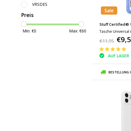
VRSDES
Sale
Preis
Stuff Certified®
Min: €
0
Max: €
60
Tasche Universal
€9,
Blue - Bis zu 5,8 "
€11,95
AUF LAGER
BESTELLUNG 