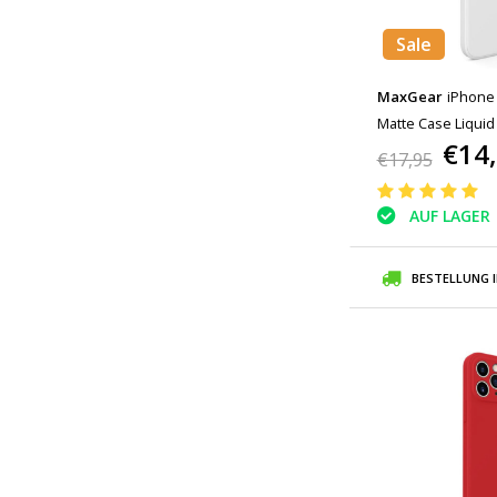
Sale
MaxGear
iPhone 
Matte Case Liquid
€14
€17,95
AUF LAGER
BESTELLUNG 