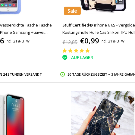
Sale
Wasserdichte Tasche Tasche
Stuff Certified®
iPhone 6 6S - Vergolde
 iPhone Samsung Huawei
Rüstungshülle Hülle Cas Silikon TPU Hül
56
€0,99
Airbag
Gold
Incl. 21% BTW
Incl. 21% BTW
€12,85
AUF LAGER
IN 24 STUNDEN VERSANDT
30 TAGE RÜCKZUGSZEIT + 3 JAHRE GARAN