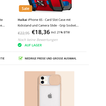
Sale
te
Huikai
iPhone 6S - Card Slot Case mit
le
Kickstand und Camera Slide - Grip Socket
€18,36
Magnetic Cover Case Rot
Incl. 21% BTW
€22,95
Noch keine Bewertungen
AUF LAGER
TIE
NIEDRIGE PREISE UND GROSSE AUSWAHL