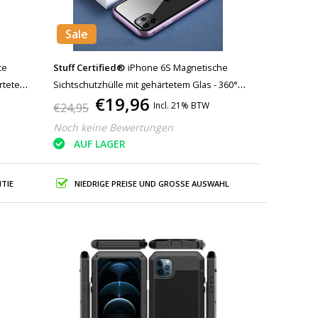
Sale
te
Stuff Certified®
iPhone 6S Magnetische
ärtetem
Sichtschutzhülle mit gehärtetem Glas - 360°
€19,96
Ganzkörper-Schutzhülle + Displayschutzfolie
Incl. 21% BTW
€24,95
Pink
Noch keine Bewertungen
AUF LAGER
TIE
NIEDRIGE PREISE UND GROSSE AUSWAHL