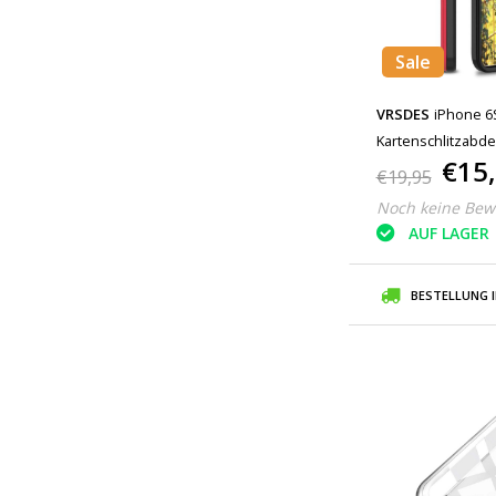
Sale
VRSDES
iPhone 6S
Kartenschlitzabde
€15
€19,95
Noch keine Bew
AUF LAGER
BESTELLUNG 