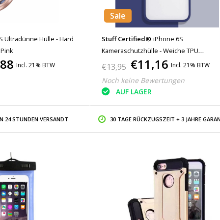
Sale
S Ultradünne Hülle - Hard
Stuff Certified®
iPhone 6S
 Pink
Kameraschutzhülle - Weiche TPU
,88
€11,16
Transparente Linsenhülle Dunkelblau
Incl. 21% BTW
Incl. 21% BTW
€13,95
Noch keine Bewertungen
AUF LAGER
IN 24 STUNDEN VERSANDT
30 TAGE RÜCKZUGSZEIT + 3 JAHRE GARAN