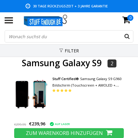
30 TAGE RÜCKZUGSZEIT + 3 JAHRE GARANTIE
0
NIEDRIGE PREISE UND GROSSE AUSWAHL
FILTER
Samsung Galaxy S9
2
Stuff Certified®
Samsung Galaxy S9 G960
Bildschirm (Touchscreen + AMOLED +
Teile) A + Qualität
€239,96
AUF LAGER
€299,95
ZUM WARENKORB HINZUFÜGEN