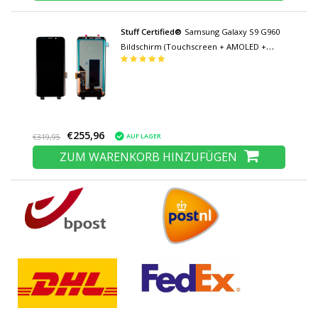
Stuff Certified®
Samsung Galaxy S9 G960
Bildschirm (Touchscreen + AMOLED +
Teile) AAA + Qualität - Schwarz
€255,96
AUF LAGER
€319,95
ZUM WARENKORB HINZUFÜGEN