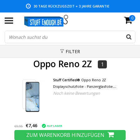
30 TAGE RÜCKZUGSZEIT + 3 JAHRE GARANTIE
0
NIEDRIGE PREISE UND GROSSE AUSWAHL
FILTER
Oppo Reno 2Z
1
Stuff Certified®
Oppo Reno 2Z
Displayschutzfolie - Panzerglasfolie
Noch keine Bewertungen
Gehärtetes Glas
€7,46
AUF LAGER
€9,95
ZUM WARENKORB HINZUFÜGEN