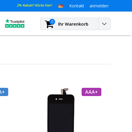
2% Rabatt? Klicke hier!
Kontakt
anmelden
0
Ihr Warenkorb
A+
AAA+