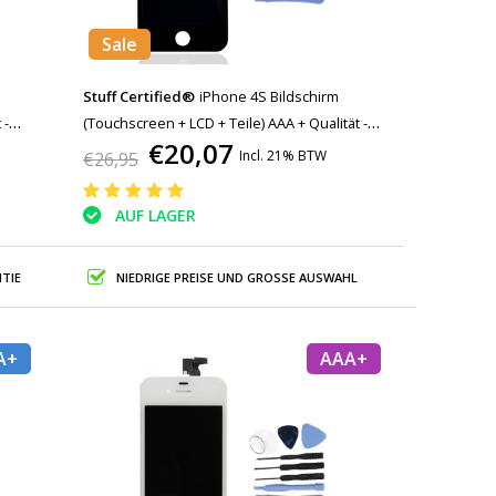
Sale
Stuff Certified®
iPhone 4S Bildschirm
 -
(Touchscreen + LCD + Teile) AAA + Qualität -
€20,07
Schwarz + Werkzeuge
Incl. 21% BTW
€26,95
AUF LAGER
TIE
NIEDRIGE PREISE UND GROSSE AUSWAHL
A+
AAA+