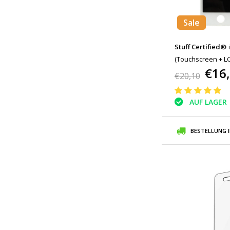
Sale
Stuff Certified®
(Touchscreen + LCD
€16
+ Werkzeuge
€20,10
AUF LAGER
BESTELLUNG 