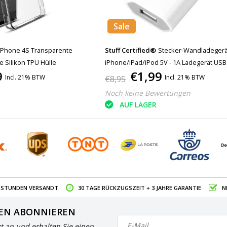
Sale
iPhone 4S Transparente
Stuff Certified®
Stecker-Wandladegerä
e Silikon TPU Hülle
iPhone/iPad/iPod 5V - 1A Ladegerät USB
9
€1,99
Home Weiß
Incl. 21% BTW
Incl. 21% BTW
€8,95
Noch keine Bewertungen
AUF LAGER
4 STUNDEN VERSANDT
30 TAGE RÜCKZUGSZEIT + 3 JAHRE GARANTIE
N
EN ABONNIEREN
zt an und erhalten Sie einen