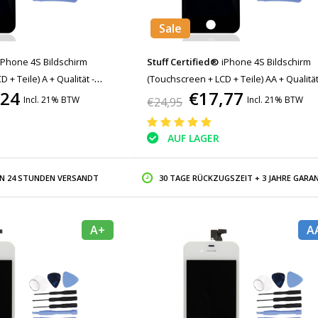
Sale
iPhone 4S Bildschirm
Stuff Certified®
iPhone 4S Bildschirm
 + Teile) A + Qualität -
(Touchscreen + LCD + Teile) AA + Qualität
,24
€17,77
euge
Schwarz + Werkzeuge
Incl. 21% BTW
Incl. 21% BTW
€24,95
AUF LAGER
IN 24 STUNDEN VERSANDT
30 TAGE RÜCKZUGSZEIT + 3 JAHRE GARAN
A+
A