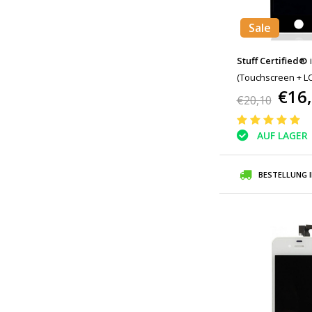
Sale
Stuff Certified®
(Touchscreen + LCD
€16
Schwarz + Werkz
€20,10
AUF LAGER
BESTELLUNG 