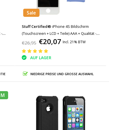
Sale
Stuff Certified®
iPhone 4S Bildschirm
 -
(Touchscreen + LCD + Teile) AAA + Qualität -
€20,07
Weiß + Werkzeuge
Incl. 21% BTW
€26,95
AUF LAGER
TIE
NIEDRIGE PREISE UND GROSSE AUSWAHL
1M