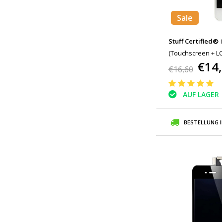
Sale
Stuff Certified®
(Touchscreen + LCD
€14
€16,60
AUF LAGER
BESTELLUNG 