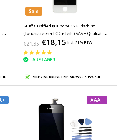
Sale
Stuff Certified®
iPhone 4S Bildschirm
 -
(Touchscreen + LCD + Teile) AAA + Qualität -
€18,15
Weiß
Incl. 21% BTW
€21,35
AUF LAGER
TIE
NIEDRIGE PREISE UND GROSSE AUSWAHL
A+
AAA+