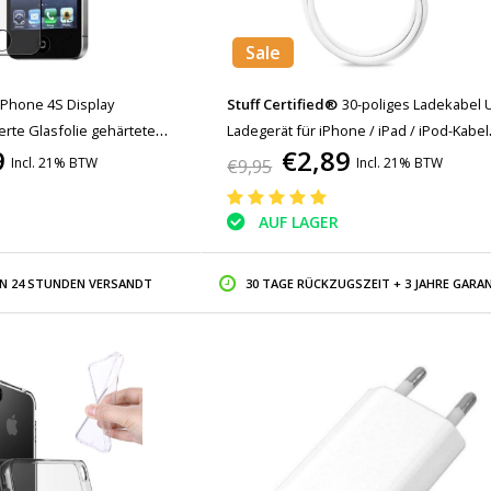
Sale
iPhone 4S Display
Stuff Certified®
30-poliges Ladekabel 
rte Glasfolie gehärtete
Ladegerät für iPhone / iPad / iPod-Kabel
9
€2,89
Ladegerät Datensynchronisationskabel 
Incl. 21% BTW
Incl. 21% BTW
€9,95
Meter
AUF LAGER
IN 24 STUNDEN VERSANDT
30 TAGE RÜCKZUGSZEIT + 3 JAHRE GARAN