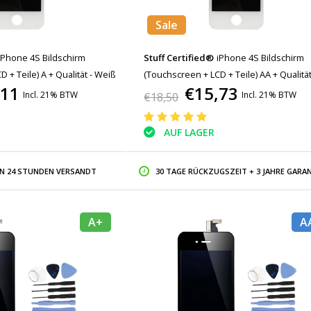
Sale
iPhone 4S Bildschirm
Stuff Certified®
iPhone 4S Bildschirm
 + Teile) A + Qualität - Weiß
(Touchscreen + LCD + Teile) AA + Qualität
,11
€15,73
Weiß
Incl. 21% BTW
Incl. 21% BTW
€18,50
AUF LAGER
IN 24 STUNDEN VERSANDT
30 TAGE RÜCKZUGSZEIT + 3 JAHRE GARAN
A+
A