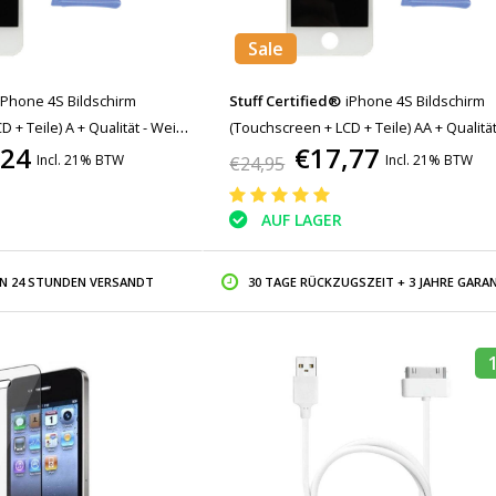
Sale
iPhone 4S Bildschirm
Stuff Certified®
iPhone 4S Bildschirm
 + Teile) A + Qualität - Weiß
(Touchscreen + LCD + Teile) AA + Qualität
,24
€17,77
Weiß + Werkzeuge
Incl. 21% BTW
Incl. 21% BTW
€24,95
AUF LAGER
IN 24 STUNDEN VERSANDT
30 TAGE RÜCKZUGSZEIT + 3 JAHRE GARAN