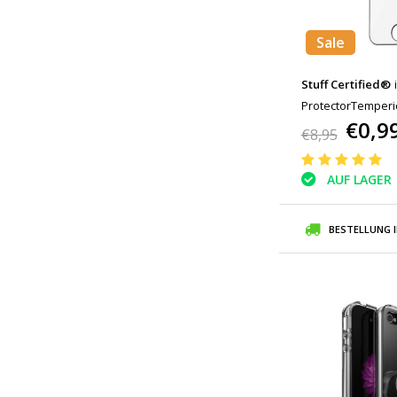
Sale
Stuff Certified®
ProtectorTemperie
€0,9
Glasgläser
€8,95
AUF LAGER
BESTELLUNG 