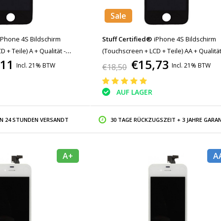
Sale
iPhone 4S Bildschirm
Stuff Certified®
iPhone 4S Bildschirm
 + Teile) A + Qualität -
(Touchscreen + LCD + Teile) AA + Qualität
,11
€15,73
Schwarz
Incl. 21% BTW
Incl. 21% BTW
€18,50
AUF LAGER
IN 24 STUNDEN VERSANDT
30 TAGE RÜCKZUGSZEIT + 3 JAHRE GARAN
A+
A