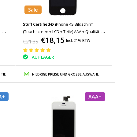
Sale
Stuff Certified®
iPhone 4S Bildschirm
 -
(Touchscreen + LCD + Teile) AAA + Qualität -
€18,15
Schwarz
Incl. 21% BTW
€21,35
AUF LAGER
TIE
NIEDRIGE PREISE UND GROSSE AUSWAHL
A+
AAA+