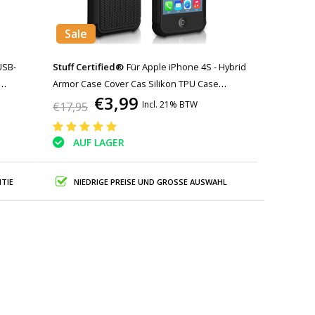
Sale
USB-
Stuff Certified®
Für Apple iPhone 4S - Hybrid
Armor Case Cover Cas Silikon TPU Case
€3,99
1
Schwarz
Incl. 21% BTW
€17,95
AUF LAGER
TIE
NIEDRIGE PREISE UND GROSSE AUSWAHL