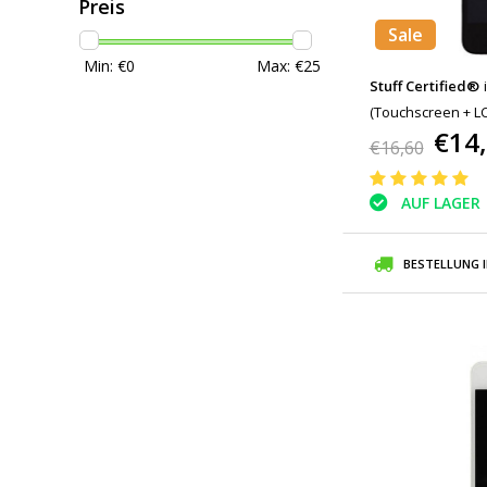
Preis
Sale
Min: €
0
Max: €
25
Stuff Certified®
(Touchscreen + LCD
€14
Schwarz
€16,60
AUF LAGER
BESTELLUNG 