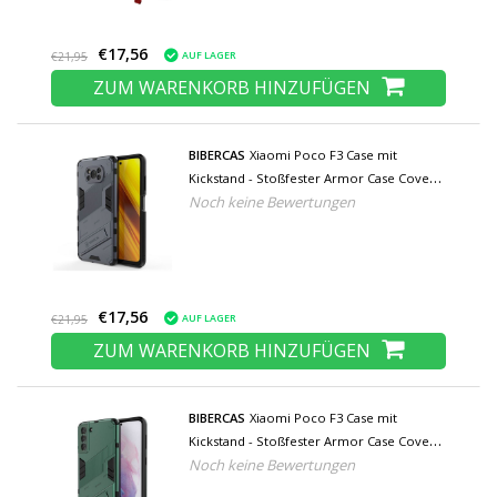
€17,56
AUF LAGER
€21,95
ZUM WARENKORB HINZUFÜGEN
BIBERCAS
Xiaomi Poco F3 Case mit
Kickstand - Stoßfester Armor Case Cover
Noch keine Bewertungen
Grau
€17,56
AUF LAGER
€21,95
ZUM WARENKORB HINZUFÜGEN
BIBERCAS
Xiaomi Poco F3 Case mit
Kickstand - Stoßfester Armor Case Cover
Noch keine Bewertungen
Grün