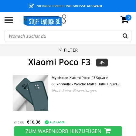
NIEDRIGE PREISE UND GROSSE AUSWAHL
0
FILTER
Xiaomi Poco F3
45
My choice
Xiaomi Poco F3 Square
Silikonhülle - Weiche Matte Hülle Liquid
Noch keine Bewertungen
Cover Dunkelgrün
€10,36
AUF LAGER
€12,95
ZUM WARENKORB HINZUFÜGEN