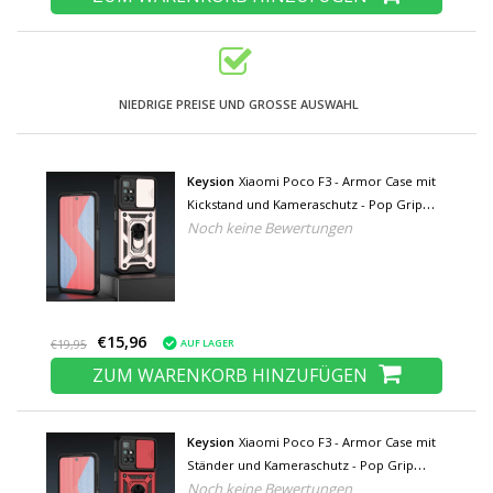
NIEDRIGE PREISE UND GROSSE AUSWAHL
Keysion
Xiaomi Poco F3 - Armor Case mit
Kickstand und Kameraschutz - Pop Grip
Noch keine Bewertungen
Cover Case Rose Gold
€15,96
AUF LAGER
€19,95
ZUM WARENKORB HINZUFÜGEN
Keysion
Xiaomi Poco F3 - Armor Case mit
Ständer und Kameraschutz - Pop Grip
Noch keine Bewertungen
Cover Case Rot