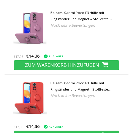
Balsam
Xiaomi Poco F3 Hülle mit
Ringständer und Magnet – Stoßfeste
Noch keine Bewertungen
Schutzhülle Lila
€14,36
AUF LAGER
€17,95
ZUM WARENKORB HINZUFÜGEN
Balsam
Xiaomi Poco F3 Hülle mit
Ringständer und Magnet - Stoßfeste
Noch keine Bewertungen
Schutzhülle Rot
€14,36
AUF LAGER
€17,95