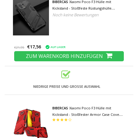
BIBERCAS
Xiaomi Poco F3 Hülle mit
Kickstand - Stoßfeste Rüstungshülle
Noch keine Bewertungen
Schwarz
€17,56
AUF LAGER
€21,95
ZUM WARENKORB HINZUFÜGEN
NIEDRIGE PREISE UND GROSSE AUSWAHL
BIBERCAS
Xiaomi Poco F3 Hülle mit
Kickstand - Stoßfester Armor Case Cover
Rot