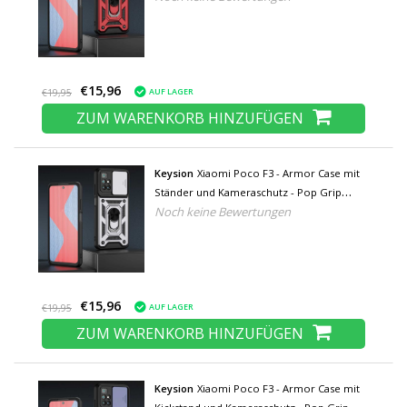
€15,96
AUF LAGER
€19,95
ZUM WARENKORB HINZUFÜGEN
Keysion
Xiaomi Poco F3 - Armor Case mit
Ständer und Kameraschutz - Pop Grip
Noch keine Bewertungen
Cover Case Silber
€15,96
AUF LAGER
€19,95
ZUM WARENKORB HINZUFÜGEN
Keysion
Xiaomi Poco F3 - Armor Case mit