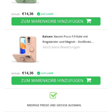
€14,36
AUF LAGER
€17,95
ZUM WARENKORB HINZUFÜGEN
Balsam
Xiaomi Poco F3 Hülle mit
Ringständer und Magnet - Stoßfeste
Noch keine Bewertungen
Schutzhülle Pink
€14,36
AUF LAGER
€17,95
ZUM WARENKORB HINZUFÜGEN
NIEDRIGE PREISE UND GROSSE AUSWAHL