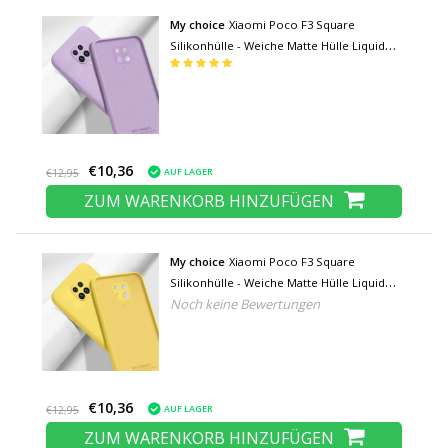
My choice
Xiaomi Poco F3 Square
Silikonhülle - Weiche Matte Hülle Liquid
Cover Lila
€10,36
AUF LAGER
€12,95
ZUM WARENKORB HINZUFÜGEN
My choice
Xiaomi Poco F3 Square
Silikonhülle - Weiche Matte Hülle Liquid
Noch keine Bewertungen
Cover Gelb
€10,36
AUF LAGER
€12,95
ZUM WARENKORB HINZUFÜGEN