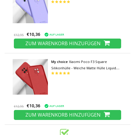
Cover Hellviolett
€10,36
AUF LAGER
€12,95
ZUM WARENKORB HINZUFÜGEN
My choice
Xiaomi Poco F3 Square
Silikonhülle - Weiche Matte Hülle Liquid
Cover Rot
€10,36
AUF LAGER
€12,95
ZUM WARENKORB HINZUFÜGEN