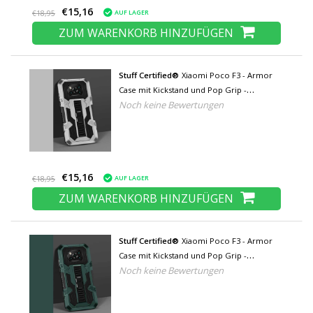
€15,16
AUF LAGER
€18,95
ZUM WARENKORB HINZUFÜGEN
Stuff Certified®
Xiaomi Poco F3 - Armor
Case mit Kickstand und Pop Grip -
Noch keine Bewertungen
Schutzhülle Silber
€15,16
AUF LAGER
€18,95
ZUM WARENKORB HINZUFÜGEN
Stuff Certified®
Xiaomi Poco F3 - Armor
Case mit Kickstand und Pop Grip -
Noch keine Bewertungen
Protection Cover Case Grün