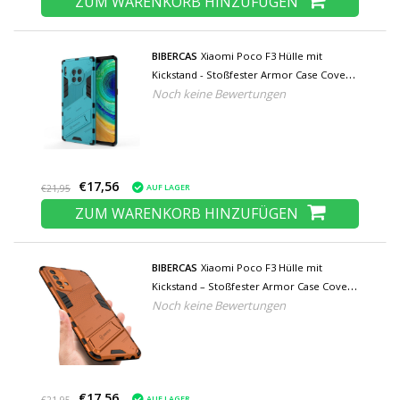
ZUM WARENKORB HINZUFÜGEN
BIBERCAS
Xiaomi Poco F3 Hülle mit
Kickstand - Stoßfester Armor Case Cover
Noch keine Bewertungen
Blau
€17,56
AUF LAGER
€21,95
ZUM WARENKORB HINZUFÜGEN
BIBERCAS
Xiaomi Poco F3 Hülle mit
Kickstand – Stoßfester Armor Case Cover
Noch keine Bewertungen
Orange
€17,56
AUF LAGER