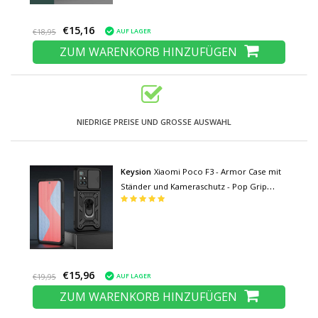
€15,16
AUF LAGER
€18,95
ZUM WARENKORB HINZUFÜGEN
NIEDRIGE PREISE UND GROSSE AUSWAHL
Keysion
Xiaomi Poco F3 - Armor Case mit
Ständer und Kameraschutz - Pop Grip
Cover Case Schwarz
€15,96
AUF LAGER
€19,95
ZUM WARENKORB HINZUFÜGEN