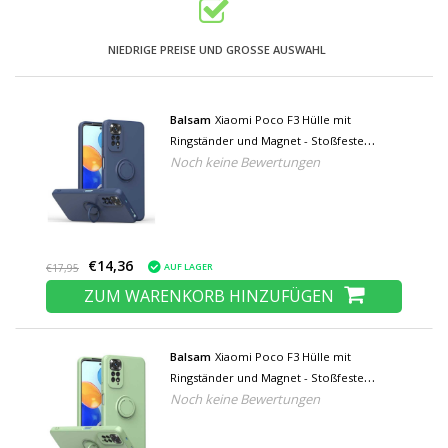
NIEDRIGE PREISE UND GROSSE AUSWAHL
Balsam
Xiaomi Poco F3 Hülle mit
Ringständer und Magnet - Stoßfeste
Noch keine Bewertungen
Schutzhülle Blau
€14,36
AUF LAGER
€17,95
ZUM WARENKORB HINZUFÜGEN
Balsam
Xiaomi Poco F3 Hülle mit
Ringständer und Magnet - Stoßfeste
Noch keine Bewertungen
Schutzhülle Grün