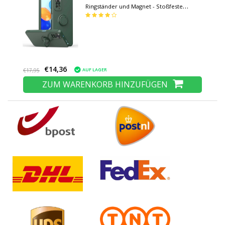
Ringständer und Magnet - Stoßfeste
Schutzhülle Dunkelgrün
€14,36
AUF LAGER
€17,95
ZUM WARENKORB HINZUFÜGEN