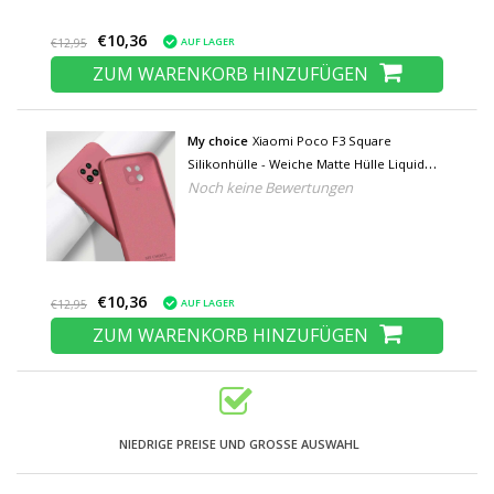
€10,36
AUF LAGER
€12,95
ZUM WARENKORB HINZUFÜGEN
My choice
Xiaomi Poco F3 Square
Silikonhülle - Weiche Matte Hülle Liquid
Noch keine Bewertungen
Cover Dunkelrosa
€10,36
AUF LAGER
€12,95
ZUM WARENKORB HINZUFÜGEN
NIEDRIGE PREISE UND GROSSE AUSWAHL