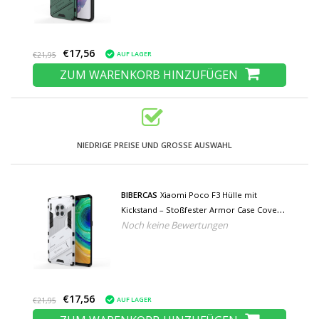
€17,56
AUF LAGER
€21,95
ZUM WARENKORB HINZUFÜGEN
NIEDRIGE PREISE UND GROSSE AUSWAHL
BIBERCAS
Xiaomi Poco F3 Hülle mit
Kickstand – Stoßfester Armor Case Cover
Noch keine Bewertungen
Weiß
€17,56
AUF LAGER
€21,95