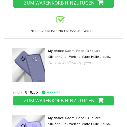
ZUM WARENKORB HINZUFÜGEN
NIEDRIGE PREISE UND GROSSE AUSWAHL
My choice
Xiaomi Poco F3 Square
Silikonhülle - Weiche Matte Hülle Liquid
Noch keine Bewertungen
Cover Dunkelviolett
€10,36
AUF LAGER
€12,95
ZUM WARENKORB HINZUFÜGEN
My choice
Xiaomi Poco F3 Square
Silikonhülle - Weiche Matte Hülle Liquid