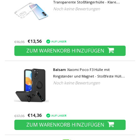
Transparente Stoßfängerhülle - Klare
Noch keine Bewertungen
Hülle aus Silikon TPU Anti-Shock
€13,56
AUF LAGER
€16,95
ZUM WARENKORB HINZUFÜGEN
Balsam
Xiaomi Poco F3 Hülle mit
Ringständer und Magnet - Stoßfeste Hülle
Noch keine Bewertungen
Schwarz
€14,36
AUF LAGER
€17,95
ZUM WARENKORB HINZUFÜGEN