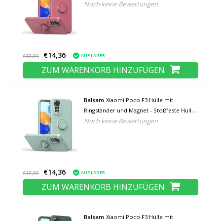
Noch keine Bewertungen
€14,36
AUF LAGER
€17,95
ZUM WARENKORB HINZUFÜGEN
Balsam
Xiaomi Poco F3 Hülle mit
Ringständer und Magnet - Stoßfeste Hülle
Noch keine Bewertungen
Hellgrün
€14,36
AUF LAGER
€17,95
ZUM WARENKORB HINZUFÜGEN
Balsam
Xiaomi Poco F3 Hülle mit