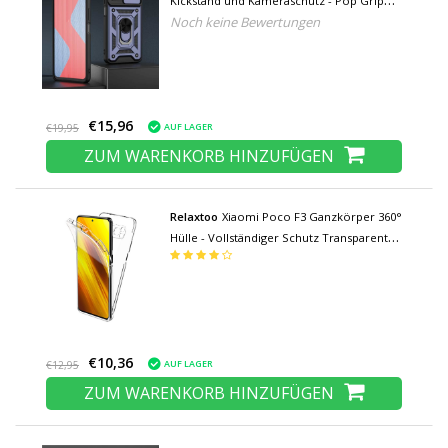
Kickstand und Kameraschutz - Pop Grip
Noch keine Bewertungen
Cover Case Blau
€15,96
AUF LAGER
€19,95
ZUM WARENKORB HINZUFÜGEN
Relaxtoo
Xiaomi Poco F3 Ganzkörper 360°
Hülle - Vollständiger Schutz Transparente
TPU Silikonhülle + PET Displayschutzfolie
€10,36
AUF LAGER
€12,95
ZUM WARENKORB HINZUFÜGEN