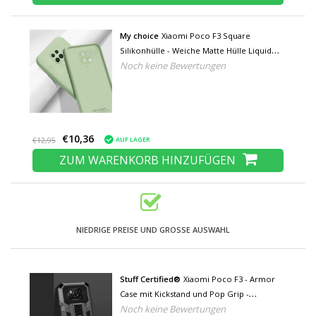
My choice
Xiaomi Poco F3 Square
Silikonhülle - Weiche Matte Hülle Liquid
Noch keine Bewertungen
Cover Grün
€10,36
AUF LAGER
€12,95
ZUM WARENKORB HINZUFÜGEN
NIEDRIGE PREISE UND GROSSE AUSWAHL
Stuff Certified®
Xiaomi Poco F3 - Armor
Case mit Kickstand und Pop Grip -
Noch keine Bewertungen
Protection Cover Case Schwarz