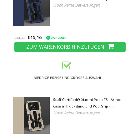
Noch keine Bewertungen
Protection Cover Case Blau
€15,16
AUF LAGER
€18,95
ZUM WARENKORB HINZUFÜGEN
NIEDRIGE PREISE UND GROSSE AUSWAHL
Stuff Certified®
Xiaomi Poco F3 - Armor
Case mit Kickstand und Pop Grip -
Noch keine Bewertungen
Protection Cover Case Gold