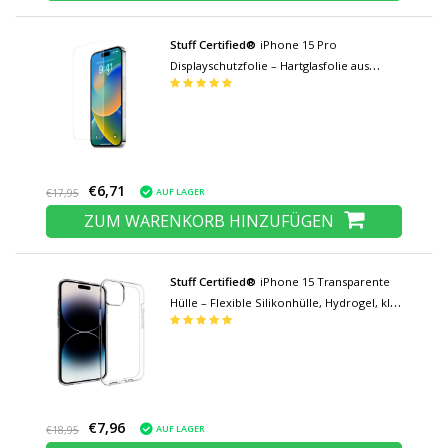
Stuff Certified®
iPhone 15 Pro
Displayschutzfolie – Hartglasfolie aus
gehärtetem Glas
€6,71
AUF LAGER
€17,95
ZUM WARENKORB HINZUFÜGEN
Stuff Certified®
iPhone 15 Transparente
Hülle – Flexible Silikonhülle, Hydrogel, klar
- Copy
€7,96
AUF LAGER
€18,95