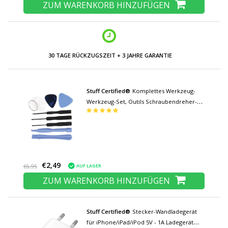
ZUM WARENKORB HINZUFÜGEN
30 TAGE RÜCKZUGSZEIT + 3 JAHRE GARANTIE
Stuff Certified®
Komplettes Werkzeug-
Werkzeug-Set, Outils Schraubendreher-
Schraubendreher-Set – für Apple iPhone
4, 5, 6, 7, 8, 11, 12, 13, 14, 15 Plus Pro Max
SE
€2,49
AUF LAGER
€6,95
ZUM WARENKORB HINZUFÜGEN
Stuff Certified®
Stecker-Wandladegerät
für iPhone/iPad/iPod 5V - 1A Ladegerät