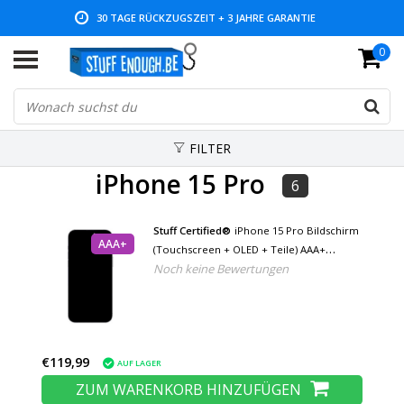
30 TAGE RÜCKZUGSZEIT + 3 JAHRE GARANTIE
0
NIEDRIGE PREISE UND GROSSE AUSWAHL
FILTER
iPhone 15 Pro
6
Stuff Certified®
iPhone 15 Pro Bildschirm
AAA+
(Touchscreen + OLED + Teile) AAA+
Noch keine Bewertungen
Qualität - Schwarz
€119,99
AUF LAGER
ZUM WARENKORB HINZUFÜGEN