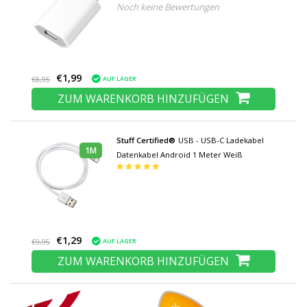
Noch keine Bewertungen
USB AC Home Weiß
€1,99
AUF LAGER
€8,95
ZUM WARENKORB HINZUFÜGEN
Stuff Certified®
USB - USB-C Ladekabel
1M
Datenkabel Android 1 Meter Weiß
€1,29
AUF LAGER
€9,95
ZUM WARENKORB HINZUFÜGEN