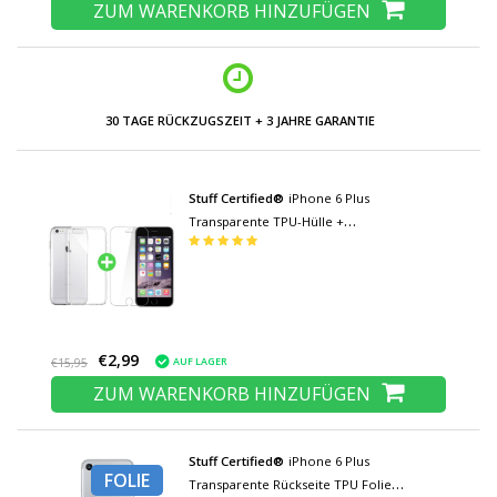
ZUM WARENKORB HINZUFÜGEN
30 TAGE RÜCKZUGSZEIT + 3 JAHRE GARANTIE
Stuff Certified®
iPhone 6 Plus
Transparente TPU-Hülle +
Displayschutzfolie aus gehärtetem Glas
€2,99
AUF LAGER
€15,95
ZUM WARENKORB HINZUFÜGEN
Stuff Certified®
iPhone 6 Plus
FOLIE
Transparente Rückseite TPU Folie