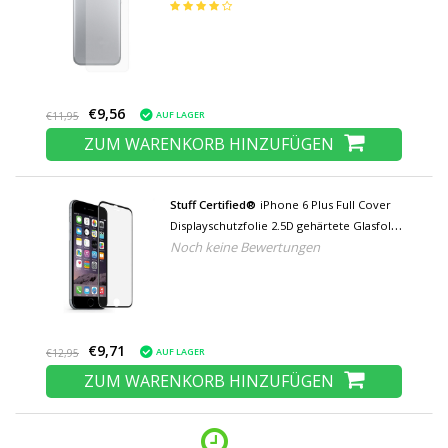
Hydrogel Protector Protector Cover Hülle
€9,56
AUF LAGER
€11,95
ZUM WARENKORB HINZUFÜGEN
Stuff Certified®
iPhone 6 Plus Full Cover
Displayschutzfolie 2.5D gehärtete Glasfolie
Noch keine Bewertungen
gehärtete Glasgläser
€9,71
AUF LAGER
€12,95
ZUM WARENKORB HINZUFÜGEN