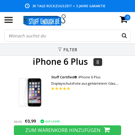
30 TAGE RÜCKZUGSZEIT + 3 JAHRE GARANTIE
0
NIEDRIGE PREISE UND GROSSE AUSWAHL
FILTER
iPhone 6 Plus
8
Stuff Certified®
iPhone 6 Plus
Displayschutzfolie aus gehärtetem Glas
Filmglas aus gehärtetem Glas
€0,99
AUF LAGER
€8,95
ZUM WARENKORB HINZUFÜGEN