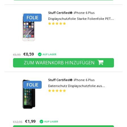
Stuff Certified®
iPhone 6 Plus
FOLIE
Displayschutzfolie Starke Folienfolie PET-
Folie
€0,59
AUF LAGER
€5,99
ZUM WARENKORB HINZUFÜGEN
Stuff Certified®
iPhone 6 Plus
FOLIE
Datenschutz Displayschutzfolie aus
gehärtetem Glas Folie aus gehärtetem
Glas
€1,99
AUF LAGER
€12,95