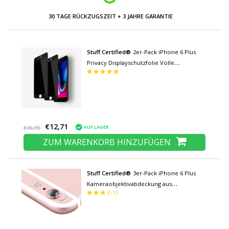
30 TAGE RÜCKZUGSZEIT + 3 JAHRE GARANTIE
Stuff Certified®
2er-Pack iPhone 6 Plus
Privacy Displayschutzfolie Volle
Abdeckung - Gehärtete Glasfolie
Gehärtete Glasgläser
€12,71
AUF LAGER
€16,95
ZUM WARENKORB HINZUFÜGEN
Stuff Certified®
3er-Pack iPhone 6 Plus
Kameraobjektivabdeckung aus
gehärtetem Glas - stoßfester
Gehäuseschutz