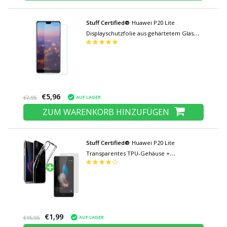
Stuff Certified®
Huawei P20 Lite
Displayschutzfolie aus gehärtetem Glas
Filmglas aus gehärtetem Glas
€5,96
AUF LAGER
€7,95
ZUM WARENKORB HINZUFÜGEN
Stuff Certified®
Huawei P20 Lite
Transparentes TPU-Gehäuse +
Displayschutzfolie aus gehärtetem Glas
€1,99
AUF LAGER
€15,95