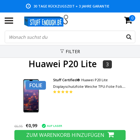
30 TAGE RÜCKZUGSZEIT + 3 JAHRE GARANTIE
0
NIEDRIGE PREISE UND GROSSE AUSWAHL
FILTER
Huawei P20 Lite
3
Stuff Certified®
Huawei P20 Lite
FOLIE
Displayschutzfolie Weiche TPU-Folie Folie
PET-Folie
€0,99
AUF LAGER
€6,95
ZUM WARENKORB HINZUFÜGEN