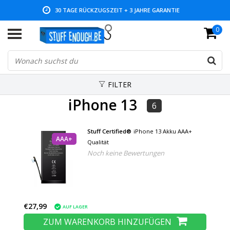
30 TAGE RÜCKZUGSZEIT + 3 JAHRE GARANTIE
0
NIEDRIGE PREISE UND GROSSE AUSWAHL
FILTER
iPhone 13
6
Stuff Certified®
iPhone 13 Akku AAA+
AAA+
Qualität
Noch keine Bewertungen
€27,99
AUF LAGER
ZUM WARENKORB HINZUFÜGEN