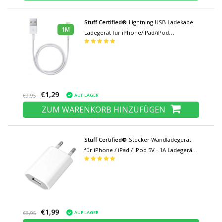
Stuff Certified®
Lightning USB Ladekabel
1M
Ladegerät für iPhone/iPad/iPod
Datenkabel 1 Meter
€1,29
AUF LAGER
€9,95
ZUM WARENKORB HINZUFÜGEN
Stuff Certified®
Stecker Wandladegerät
für iPhone / iPad / iPod 5V - 1A Ladegerät
USB AC Home Weiß
€1,99
AUF LAGER
€8,95