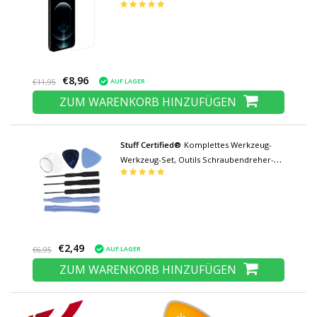
gehärtetes Glas Glas
€8,96
AUF LAGER
€11,95
ZUM WARENKORB HINZUFÜGEN
Stuff Certified®
Komplettes Werkzeug-
Werkzeug-Set, Outils Schraubendreher-
Schraubendreher-Set – für Apple iPhone
4, 5, 6, 7, 8, 11, 12, 13, 14, 15 Plus Pro Max
SE
€2,49
AUF LAGER
€6,95
ZUM WARENKORB HINZUFÜGEN