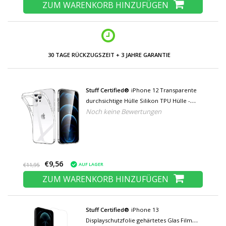
ZUM WARENKORB HINZUFÜGEN
30 TAGE RÜCKZUGSZEIT + 3 JAHRE GARANTIE
Stuff Certified®
iPhone 12 Transparente
durchsichtige Hülle Silikon TPU Hülle -
Noch keine Bewertungen
Copy
€9,56
AUF LAGER
€11,95
ZUM WARENKORB HINZUFÜGEN
Stuff Certified®
iPhone 13
Displayschutzfolie gehärtetes Glas Film