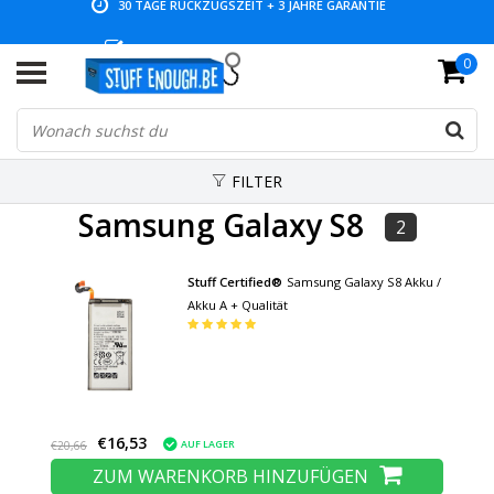
NIEDRIGE PREISE UND GROSSE AUSWAHL
0
FILTER
Samsung Galaxy S8
2
Stuff Certified®
Samsung Galaxy S8 Akku /
Akku A + Qualität
€16,53
AUF LAGER
€20,66
ZUM WARENKORB HINZUFÜGEN