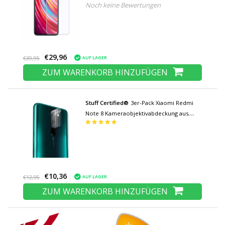
Noch keine Bewertungen
Glas Filmglas aus gehärtetem Glas
€29,96
AUF LAGER
€39,95
ZUM WARENKORB HINZUFÜGEN
Stuff Certified®
3er-Pack Xiaomi Redmi
Note 8 Kameraobjektivabdeckung aus
gehärtetem Glas - stoßfester
Filmgehäuseschutz
€10,36
AUF LAGER
€12,95
ZUM WARENKORB HINZUFÜGEN