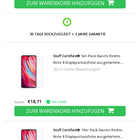
ZUM WARENKORB HINZUFÜGEN
30 TAGE RÜCKZUGSZEIT + 3 JAHRE GARANTIE
Stuff Certified®
5er-Pack Xiaomi Redmi
Note 8 Displayschutzfolie aus gehärtetem
Noch keine Bewertungen
Glas Filmglas aus gehärtetem Glas
€18,71
AUF LAGER
€24,95
ZUM WARENKORB HINZUFÜGEN
Stuff Certified®
10er-Pack Xiaomi Redmi
Note 8 Displayschutzfolie aus gehärtetem