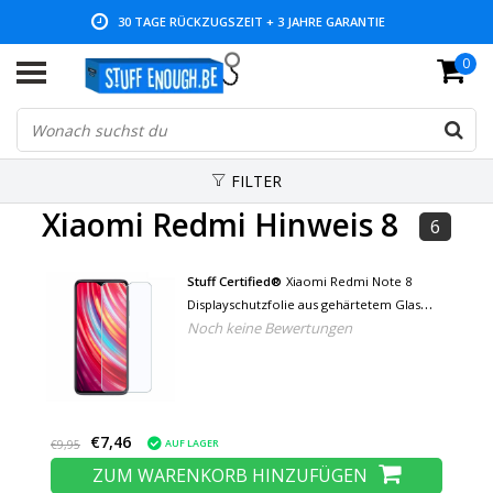
30 TAGE RÜCKZUGSZEIT + 3 JAHRE GARANTIE
0
NIEDRIGE PREISE UND GROSSE AUSWAHL
FILTER
Xiaomi Redmi Hinweis 8
6
Stuff Certified®
Xiaomi Redmi Note 8
Displayschutzfolie aus gehärtetem Glas
Noch keine Bewertungen
Hartglas
€7,46
AUF LAGER
€9,95
ZUM WARENKORB HINZUFÜGEN