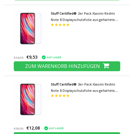
Stuff Certified®
2er Pack Xiaomi Redmi
Note 8 Displayschutzfolie aus gehärtetem
Glas Hartglas
€9,53
AUF LAGER
€14,95
ZUM WARENKORB HINZUFÜGEN
Stuff Certified®
3er-Pack Xiaomi Redmi
Note 8 Displayschutzfolie aus gehärtetem
Glas Filmglas aus gehärtetem Glas
€12,08
AUF LAGER
€18,95