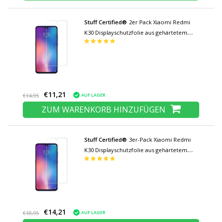
Stuff Certified®
2er Pack Xiaomi Redmi
K30 Displayschutzfolie aus gehärtetem
Glas Filmglas aus gehärtetem Glas
€11,21
AUF LAGER
€14,95
ZUM WARENKORB HINZUFÜGEN
Stuff Certified®
3er-Pack Xiaomi Redmi
K30 Displayschutzfolie aus gehärtetem
Glas Filmglas aus gehärtetem Glas
€14,21
AUF LAGER
€18,95