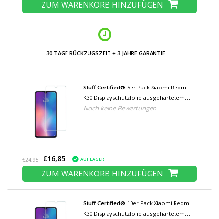
ZUM WARENKORB HINZUFÜGEN
30 TAGE RÜCKZUGSZEIT + 3 JAHRE GARANTIE
Stuff Certified®
5er Pack Xiaomi Redmi
K30 Displayschutzfolie aus gehärtetem
Noch keine Bewertungen
Glas Filmglas aus gehärtetem Glas
€16,85
AUF LAGER
€24,95
ZUM WARENKORB HINZUFÜGEN
Stuff Certified®
10er Pack Xiaomi Redmi
K30 Displayschutzfolie aus gehärtetem