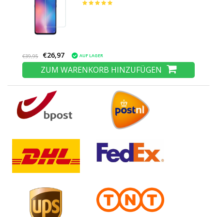
Glas Filmglas aus gehärtetem Glas
€26,97
AUF LAGER
€39,95
ZUM WARENKORB HINZUFÜGEN