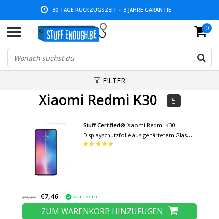
30 TAGE RÜCKZUGSZEIT + 3 JAHRE GARANTIE
0
NIEDRIGE PREISE UND GROSSE AUSWAHL
FILTER
Xiaomi Redmi K30
5
Stuff Certified®
Xiaomi Redmi K30
Displayschutzfolie aus gehärtetem Glas
Hartglas
€7,46
AUF LAGER
€9,95
ZUM WARENKORB HINZUFÜGEN