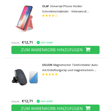
OLAF
Universal Phone Holder
Schreibtischständer - Videoanruf
Smartphone Halter Schreibtischständer
Pink
€12,71
AUF LAGER
€16,95
ZUM WARENKORB HINZUFÜGEN
USLION
Magnetischer Telefonhalter Auto
mit Entlüftungsclip und magnetischem
Aufkleber - Universal Dashboard
Smartphone Holder Schwarz
€12,71
AUF LAGER
€16,95
ZUM WARENKORB HINZUFÜGEN