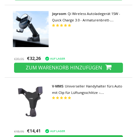
Joyroom
Qi Wireless Autoladegerät 15W -
Quick Charge 3.0 - Armaturenbrett-
Standladegerät Universal Wireless Car
Charging Pad Schwarz
€32,26
AUF LAGER
€39,95
ZUM WARENKORB HINZUFÜGEN
V-MMS
Universeller Handyhalter fürs Auto
mit Clip für Lüftungsschlitze –
Smartphone-Halterung für das
Armaturenbrett, Schwarz
€14,41
AUF LAGER
€18,95