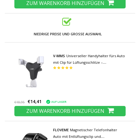
ZUM WARENKORB HINZUFÜGEN
NIEDRIGE PREISE UND GROSSE AUSWAHL
V-MMS
Universeller Handyhalter fürs Auto
mit Clip für Lüftungsschlitze –
Smartphone-Halterung für das
Armaturenbrett, Silber
€14,41
AUF LAGER
€18,95
ZUM WARENKORB HINZUFÜGEN
FLOVEME
Magnetischer Telefonhalter
Auto mit Entlüftungsclip und