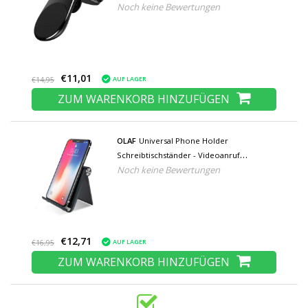
Noch keine Bewertungen
magnetischem Aufkleber - Universal
Dashboard Smartphone Holder Schwarz
€11,01
AUF LAGER
€14,95
ZUM WARENKORB HINZUFÜGEN
OLAF
Universal Phone Holder
Schreibtischständer - Videoanruf
Noch keine Bewertungen
Smartphone Holder Schreibtischständer
Schwarz
€12,71
AUF LAGER
€16,95
ZUM WARENKORB HINZUFÜGEN