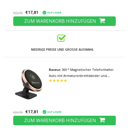
€17,81
AUF LAGER
€22,95
ZUM WARENKORB HINZUFÜGEN
NIEDRIGE PREISE UND GROSSE AUSWAHL
Baseus
360 ° Magnetischer Telefonhalter
Auto mit Armaturenbrettständer und
magnetischem Aufkleber - Universal
Smartphone Mount Holder Gold
€17,81
AUF LAGER
€22,95
ZUM WARENKORB HINZUFÜGEN