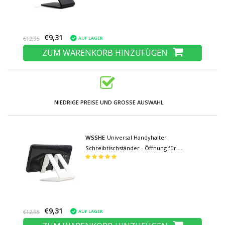
€9,31
AUF LAGER
€12,95
ZUM WARENKORB HINZUFÜGEN
NIEDRIGE PREISE UND GROSSE AUSWAHL
WSSHE
Universal Handyhalter
Schreibtischständer - Öffnung für
Ladegerät - Videotelefonhalter
Schreibtischständer Weiß
€9,31
AUF LAGER
€12,95