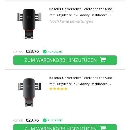
Baseus
Universeller Telefonhalter Auto
mit Luftgitterclip - Gravity Dashboard
Noch keine Bewertungen
Smartphone Halter Schwarz
€23,76
AUF LAGER
€29,95
ZUM WARENKORB HINZUFÜGEN
Baseus
Universeller Telefonhalter Auto
mit Luftgitterclip - Gravity Dashboard
Smartphone Halter Grau
€23,76
AUF LAGER
€29,95
ZUM WARENKORB HINZUFÜGEN