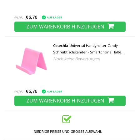
€6,76
AUF LAGER
€9,95
ZUM WARENKORB HINZUFÜGEN
Cetechia
Universal Handyhalter Candy
Schreibtischständer - Smartphone Halter
Noch keine Bewertungen
für Videoanrufe Schreibtischständer Rosa
€6,76
AUF LAGER
€9,95
ZUM WARENKORB HINZUFÜGEN
NIEDRIGE PREISE UND GROSSE AUSWAHL