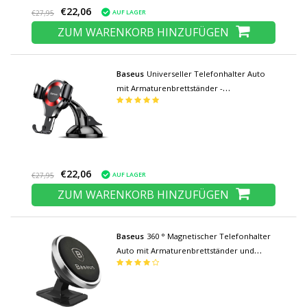
€22,06
AUF LAGER
€27,95
ZUM WARENKORB HINZUFÜGEN
Baseus
Universeller Telefonhalter Auto
mit Armaturenbrettständer -
Smartphonehalter rot
€22,06
AUF LAGER
€27,95
ZUM WARENKORB HINZUFÜGEN
Baseus
360 ° Magnetischer Telefonhalter
Auto mit Armaturenbrettständer und
magnetischem Aufkleber - Universal
Smartphone Mount Holder Silver