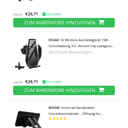
€29,71
AUF LAGER
€36,95
ZUM WARENKORB HINZUFÜGEN
FDGAO
Qi Wireless Autoladegerät 15W -
Schnellladung 3.0 - Airvent Clip Ladegerät
Noch keine Bewertungen
Universal Wireless Autoladepad Schwarz
€29,71
AUF LAGER
€36,95
ZUM WARENKORB HINZUFÜGEN
WSSHE
Universal Handyhalter
Schreibtischständer - Öffnung für
Ladegerät - Videotelefonhalter
Schreibtischständer Schwarz