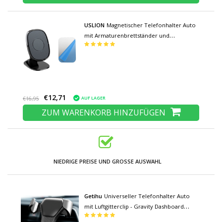
USLION
Magnetischer Telefonhalter Auto
mit Armaturenbrettständer und
magnetischem Aufkleber - Universal
Smartphone Holder Schwarz
€12,71
AUF LAGER
€16,95
ZUM WARENKORB HINZUFÜGEN
NIEDRIGE PREISE UND GROSSE AUSWAHL
Getihu
Universeller Telefonhalter Auto
mit Luftgitterclip - Gravity Dashboard
Smartphone Halter Schwarz