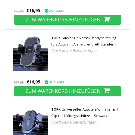
€16,95
AUF LAGER
€27,95
ZUM WARENKORB HINZUFÜGEN
TOPK
Sucker Universal-Handyhalterung
fürs Auto mit Armaturenbrett-Ständer –
Noch keine Bewertungen
Schwarz - Copy
€16,95
AUF LAGER
€27,95
ZUM WARENKORB HINZUFÜGEN
TOPK
Universeller Autotelefonhalter mit
Clip für Lüftungsschlitze – Schwarz
Noch keine Bewertungen