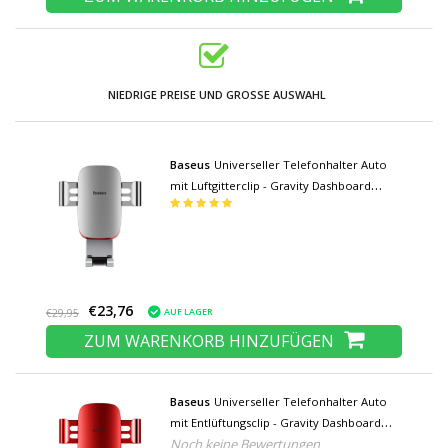
NIEDRIGE PREISE UND GROSSE AUSWAHL
Baseus
Universeller Telefonhalter Auto
mit Luftgitterclip - Gravity Dashboard
Smartphone Halter Silber
€23,76
AUF LAGER
€29,95
ZUM WARENKORB HINZUFÜGEN
Baseus
Universeller Telefonhalter Auto
mit Entlüftungsclip - Gravity Dashboard
Noch keine Bewertungen
Smartphone Halter Rot