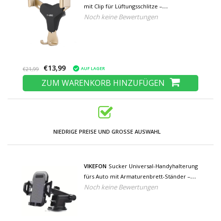
mit Clip für Lüftungsschlitze –
Noch keine Bewertungen
Smartphone-Halterung für das
Armaturenbrett, Gold
€13,99
AUF LAGER
€21,99
ZUM WARENKORB HINZUFÜGEN
NIEDRIGE PREISE UND GROSSE AUSWAHL
VIKEFON
Sucker Universal-Handyhalterung
fürs Auto mit Armaturenbrett-Ständer –
Noch keine Bewertungen
Schwarz