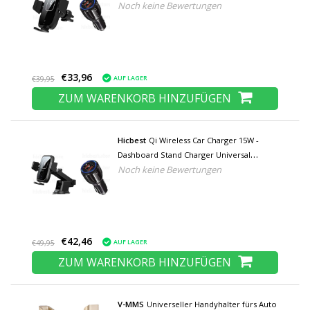
Noch keine Bewertungen
Charging Pad Black - Copy
€33,96
AUF LAGER
€39,95
ZUM WARENKORB HINZUFÜGEN
Hicbest
Qi Wireless Car Charger 15W -
Dashboard Stand Charger Universal
Noch keine Bewertungen
Wireless Car Charging Pad Schwarz - Copy
€42,46
AUF LAGER
€49,95
ZUM WARENKORB HINZUFÜGEN
V-MMS
Universeller Handyhalter fürs Auto