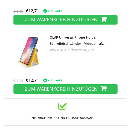
€12,71
AUF LAGER
€16,95
ZUM WARENKORB HINZUFÜGEN
OLAF
Universal Phone Holder
Schreibtischständer - Videoanruf
Noch keine Bewertungen
Smartphone Holder Schreibtischständer
Gelb
€12,71
AUF LAGER
€16,95
ZUM WARENKORB HINZUFÜGEN
NIEDRIGE PREISE UND GROSSE AUSWAHL