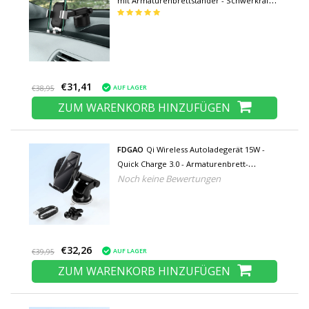
mit Armaturenbrettständer - Schwerkraft-
Smartphone-Halter Silber
€31,41
AUF LAGER
€38,95
ZUM WARENKORB HINZUFÜGEN
FDGAO
Qi Wireless Autoladegerät 15W -
Quick Charge 3.0 - Armaturenbrett-
Noch keine Bewertungen
Standladegerät Universal Wireless Car
Charging Pad Schwarz - Copy
€32,26
AUF LAGER
€39,95
ZUM WARENKORB HINZUFÜGEN