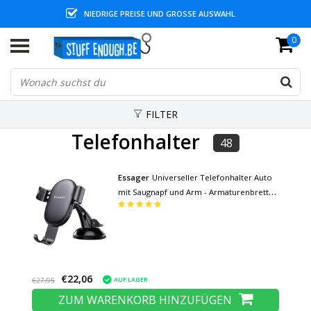
NIEDRIGE PREISE UND GROSSE AUSWAHL
0
FILTER
Telefonhalter
48
Essager
Universeller Telefonhalter Auto
mit Saugnapf und Arm - Armaturenbrett
Smartphonehalter
€22,06
AUF LAGER
€27,95
ZUM WARENKORB HINZUFÜGEN