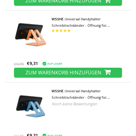
ZUM WARENKORB HINZUFÜGEN
WSSHE
Universal Handyhalter
Schreibtischständer - Öffnung für
Ladegerät - Videotelefonhalter
Schreibtischständer Orange
€9,31
AUF LAGER
€12,95
ZUM WARENKORB HINZUFÜGEN
WSSHE
Universal Handyhalter
Schreibtischständer - Öffnung für
Noch keine Bewertungen
Ladegerät - Videotelefonhalter
Schreibtischständer Blau
€9,31
AUF LAGER