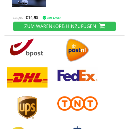
€14,95
AUF LAGER
€23,95
ZUM WARENKORB HINZUFÜGEN