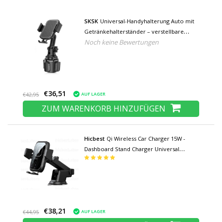
SKSK
Universal-Handyhalterung Auto mit
Getränkehalterständer – verstellbare
Noch keine Bewertungen
Handyhalterung schwarz
€36,51
AUF LAGER
€42,95
ZUM WARENKORB HINZUFÜGEN
Hicbest
Qi Wireless Car Charger 15W -
Dashboard Stand Charger Universal
Wireless Car Charging Pad Schwarz
€38,21
AUF LAGER
€44,95