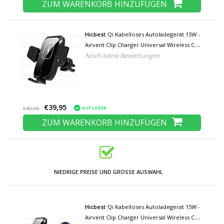
ZUM WARENKORB HINZUFÜGEN
Hicbest
Qi Kabelloses Autoladegerät 15W -
Airvent Clip Charger Universal Wireless Car
Noch keine Bewertungen
Charging Pad Black
€39,95
AUF LAGER
€49,95
ZUM WARENKORB HINZUFÜGEN
NIEDRIGE PREISE UND GROSSE AUSWAHL
Hicbest
Qi Kabelloses Autoladegerät 15W -
Airvent Clip Charger Universal Wireless Car