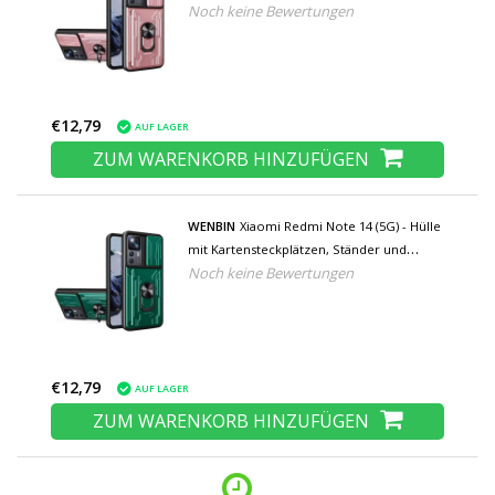
Noch keine Bewertungen
Kamera-Folie - Pop-Grip-Cover - Rosa
€12,79
AUF LAGER
ZUM WARENKORB HINZUFÜGEN
WENBIN
Xiaomi Redmi Note 14 (5G) - Hülle
mit Kartensteckplätzen, Ständer und
Noch keine Bewertungen
Kamera-Folie - Pop-Grip-Cover - Grün
€12,79
AUF LAGER
ZUM WARENKORB HINZUFÜGEN