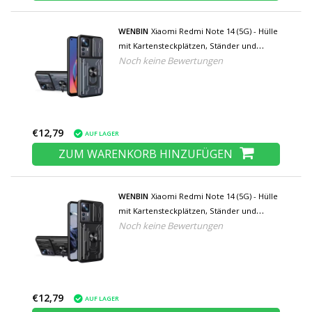
WENBIN
Xiaomi Redmi Note 14 (5G) - Hülle
mit Kartensteckplätzen, Ständer und
Noch keine Bewertungen
Kamera-Folie - Pop-Grip-Cover - Grau
€12,79
AUF LAGER
ZUM WARENKORB HINZUFÜGEN
WENBIN
Xiaomi Redmi Note 14 (5G) - Hülle
mit Kartensteckplätzen, Ständer und
Noch keine Bewertungen
Kamera-Folie - Pop-Grip-Cover - Schwarz
€12,79
AUF LAGER