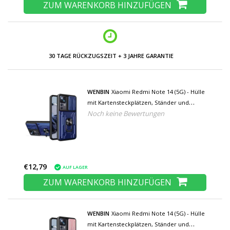
ZUM WARENKORB HINZUFÜGEN
30 TAGE RÜCKZUGSZEIT + 3 JAHRE GARANTIE
WENBIN
Xiaomi Redmi Note 14 (5G) - Hülle
mit Kartensteckplätzen, Ständer und
Noch keine Bewertungen
Kamera-Folie - Pop-Grip-Cover - Blau
€12,79
AUF LAGER
ZUM WARENKORB HINZUFÜGEN
WENBIN
Xiaomi Redmi Note 14 (5G) - Hülle
mit Kartensteckplätzen, Ständer und