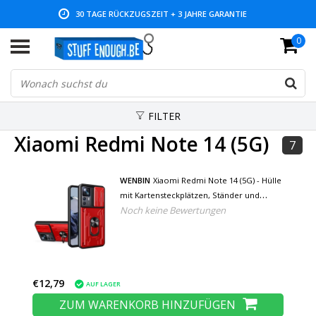
30 TAGE RÜCKZUGSZEIT + 3 JAHRE GARANTIE
0
NIEDRIGE PREISE UND GROSSE AUSWAHL
FILTER
Xiaomi Redmi Note 14 (5G)
7
WENBIN
Xiaomi Redmi Note 14 (5G) - Hülle
mit Kartensteckplätzen, Ständer und
Noch keine Bewertungen
Kamera-Folie - Pop-Grip-Cover - Rot
€12,79
AUF LAGER
ZUM WARENKORB HINZUFÜGEN