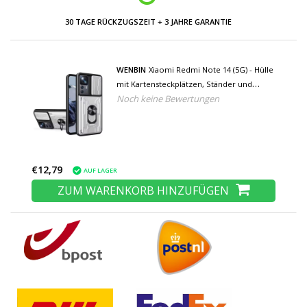
30 TAGE RÜCKZUGSZEIT + 3 JAHRE GARANTIE
WENBIN
Xiaomi Redmi Note 14 (5G) - Hülle
mit Kartensteckplätzen, Ständer und
Noch keine Bewertungen
Kamera-Folie - Pop-Grip-Cover - Weiß
€12,79
AUF LAGER
ZUM WARENKORB HINZUFÜGEN