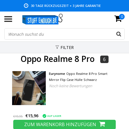
30 TAGE RÜCKZUGSZEIT + 3 JAHRE GARANTIE
0
NIEDRIGE PREISE UND GROSSE AUSWAHL
FILTER
Oppo Realme 8 Pro
6
Eurynome
Oppo Realme 8 Pro Smart
Mirror Flip Case Hülle Schwarz
Noch keine Bewertungen
€15,96
AUF LAGER
€19,95
ZUM WARENKORB HINZUFÜGEN