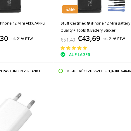
Sale
iPhone 12 Mini Akku/Akku
Stuff Certified®
iPhone 12 Mini Batter
Quality + Tools & Battery Sticker
,30
€43,69
Incl. 21% BTW
Incl. 21% BTW
€51,40
AUF LAGER
IN 24 STUNDEN VERSANDT
30 TAGE RÜCKZUGSZEIT + 3 JAHRE GARAN