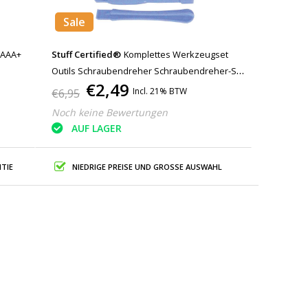
Sale
y AAA+
Stuff Certified®
Komplettes Werkzeugset
Outils Schraubendreher Schraubendreher-Set
€2,49
- Für Apple iPhone 4 5 6 7 8 X 11 12 13 14 15
Incl. 21% BTW
€6,95
Plus Pro Max SE
Noch keine Bewertungen
AUF LAGER
TIE
NIEDRIGE PREISE UND GROSSE AUSWAHL