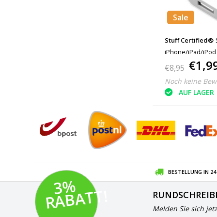
Sale
Stuff Certified®
iPhone/iPad/iPod 
€1,9
Home Weiß
€8,95
Noch keine Bew
AUF LAGER
BESTELLUNG IN 2
3
%
R
A
B
A
T
T!
RUNDSCHREIB
Melden Sie sich jet