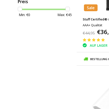
Preis
Sale
Min: €
0
Max: €
45
Stuff Certified®
AAA+ Qualität
€36
€44,95
AUF LAGER
BESTELLUNG 