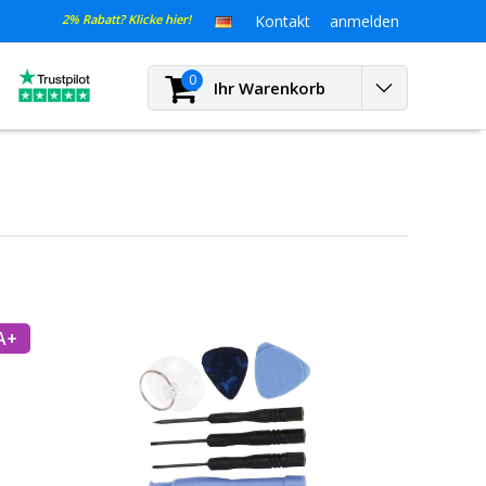
2% Rabatt? Klicke hier!
Kontakt
anmelden
0
Ihr Warenkorb
A+