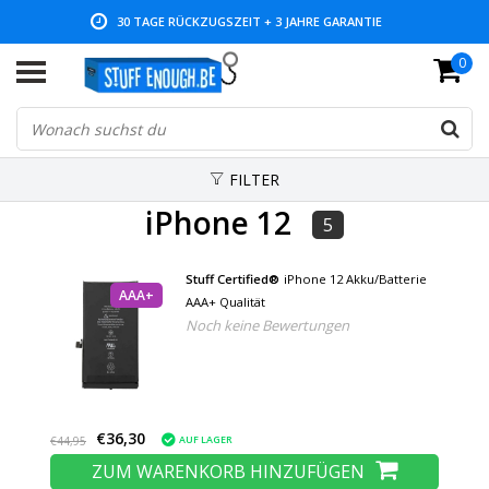
30 TAGE RÜCKZUGSZEIT + 3 JAHRE GARANTIE
0
NIEDRIGE PREISE UND GROSSE AUSWAHL
FILTER
iPhone 12
5
Stuff Certified®
iPhone 12 Akku/Batterie
AAA+
AAA+ Qualität
Noch keine Bewertungen
€36,30
AUF LAGER
€44,95
ZUM WARENKORB HINZUFÜGEN