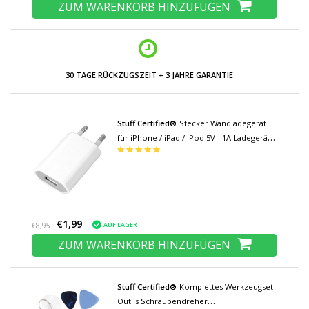
ZUM WARENKORB HINZUFÜGEN
30 TAGE RÜCKZUGSZEIT + 3 JAHRE GARANTIE
Stuff Certified®
Stecker Wandladegerät
für iPhone / iPad / iPod 5V - 1A Ladegerät
USB AC Home Weiß
€1,99
AUF LAGER
€8,95
ZUM WARENKORB HINZUFÜGEN
Stuff Certified®
Komplettes Werkzeugset
Outils Schraubendreher