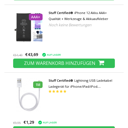
Stuff Certified®
iPhone 12 Akku AAA+
AAA+
Qualität + Werkzeuge & Akkuaufkleber
Noch keine Bewertungen
€43,69
AUF LAGER
€51,40
ZUM WARENKORB HINZUFÜGEN
Stuff Certified®
Lightning USB Ladekabel
1M
Ladegerät für iPhone/iPad/iPod
Datenkabel 1 Meter
€1,29
AUF LAGER
€9,95