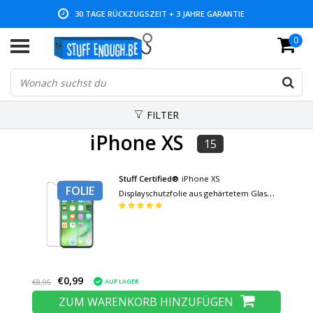
30 TAGE RÜCKZUGSZEIT + 3 JAHRE GARANTIE
0
NIEDRIGE PREISE UND GROSSE AUSWAHL
FILTER
iPhone XS
15
Stuff Certified®
iPhone XS
FOLIE
Displayschutzfolie aus gehärtetem Glas
Folie aus gehärtetem Glas
€0,99
AUF LAGER
€8,95
ZUM WARENKORB HINZUFÜGEN