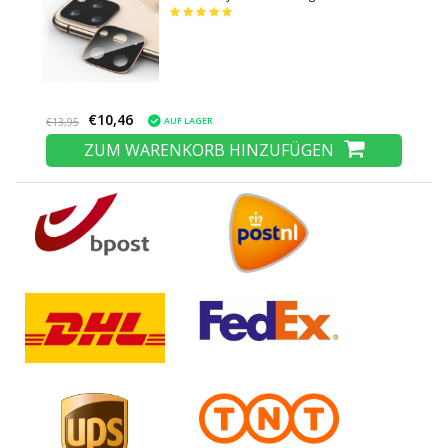
Glas und Metallring Gold
€10,46
AUF LAGER
€13,95
ZUM WARENKORB HINZUFÜGEN