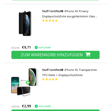
Stuff Certified®
iPhone XS Privacy
Displayschutzfolie aus gehärtetem Glas
Filmglas aus gehärtetem Glas
€9,71
AUF LAGER
€12,95
ZUM WARENKORB HINZUFÜGEN
Stuff Certified®
iPhone XS Transparente
TPU Hülle + Displayschutzfolie
€2,99
AUF LAGER
€15,95