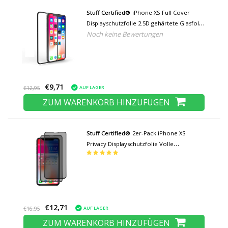
Stuff Certified®
iPhone XS Full Cover
Displayschutzfolie 2.5D gehärtete Glasfolie
Noch keine Bewertungen
gehärtete Glasgläser
€9,71
AUF LAGER
€12,95
ZUM WARENKORB HINZUFÜGEN
Stuff Certified®
2er-Pack iPhone XS
Privacy Displayschutzfolie Volle
Abdeckung - Gehärtete Glasfolie
Gehärtete Glasgläser
€12,71
AUF LAGER
€16,95
ZUM WARENKORB HINZUFÜGEN