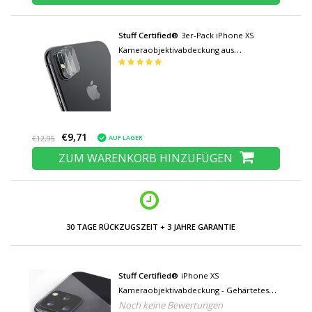
Stuff Certified®
3er-Pack iPhone XS
Kameraobjektivabdeckung aus
gehärtetem Glas - Stoßfeste Schutzhülle
€9,71
AUF LAGER
€12,95
ZUM WARENKORB HINZUFÜGEN
30 TAGE RÜCKZUGSZEIT + 3 JAHRE GARANTIE
Stuff Certified®
iPhone XS
Kameraobjektivabdeckung - Gehärtetes
Noch keine Bewertungen
Glas und Metallring Schwarz