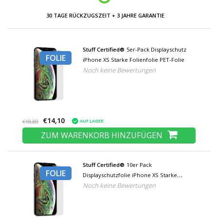
30 TAGE RÜCKZUGSZEIT + 3 JAHRE GARANTIE
Stuff Certified®
5er-Pack Displayschutz
FOLIE
iPhone XS Starke Folienfolie PET-Folie
Noch keine Bewertungen
€14,10
AUF LAGER
€18,80
ZUM WARENKORB HINZUFÜGEN
Stuff Certified®
10er Pack
FOLIE
Displayschutzfolie iPhone XS Starke
Noch keine Bewertungen
Folienfolie PET-Folie