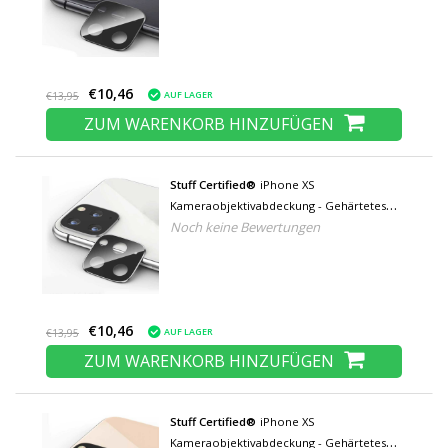
€10,46
AUF LAGER
€13,95
ZUM WARENKORB HINZUFÜGEN
Stuff Certified®
iPhone XS
Kameraobjektivabdeckung - Gehärtetes
Noch keine Bewertungen
Glas und Metallring Weiß
€10,46
AUF LAGER
€13,95
ZUM WARENKORB HINZUFÜGEN
Stuff Certified®
iPhone XS
Kameraobjektivabdeckung - Gehärtetes