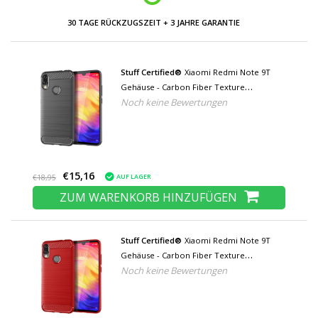
NIEDRIGE PREISE UND GROSSE AUSWAHL
Stuff Certified®
Xiaomi Redmi Note 9T
Gehäuse - Carbon Fiber Texture
Noch keine Bewertungen
Shockproof Case TPU Cover Grau
€15,16
AUF LAGER
€18,95
ZUM WARENKORB HINZUFÜGEN
Stuff Certified®
Xiaomi Redmi Note 9T
Gehäuse - Carbon Fiber Texture
Noch keine Bewertungen
Shockproof Case TPU Cover Red