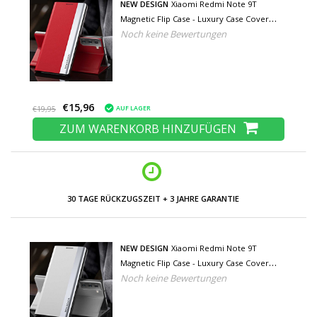
NEW DESIGN
Xiaomi Redmi Note 9T
Magnetic Flip Case - Luxury Case Cover
Noch keine Bewertungen
Red
€15,96
AUF LAGER
€19,95
ZUM WARENKORB HINZUFÜGEN
NIEDRIGE PREISE UND GROSSE AUSWAHL
NEW DESIGN
Xiaomi Redmi Note 9T
Magnetic Flip Case - Luxury Case Cover
Noch keine Bewertungen
White