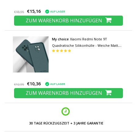
€15,16
AUF LAGER
€18,95
ZUM WARENKORB HINZUFÜGEN
My choice
Xiaomi Redmi Note 9T
Quadratische Silikonhülle - Weiche Matte
Hülle Liquid Cover Dunkelgrün
€10,36
AUF LAGER
€12,95
ZUM WARENKORB HINZUFÜGEN
NIEDRIGE PREISE UND GROSSE AUSWAHL