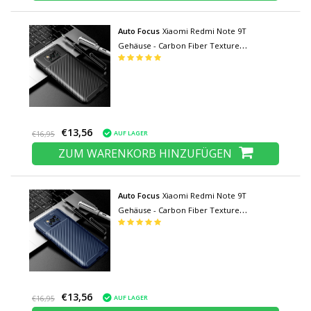
Auto Focus
Xiaomi Redmi Note 9T
Gehäuse - Carbon Fiber Texture
Stoßdichtes Gehäuse Gummiabdeckung
Schwarz
€13,56
AUF LAGER
€16,95
ZUM WARENKORB HINZUFÜGEN
Auto Focus
Xiaomi Redmi Note 9T
Gehäuse - Carbon Fiber Texture
Stoßdichtes Gehäuse Gummiabdeckung
Blau
€13,56
AUF LAGER
€16,95