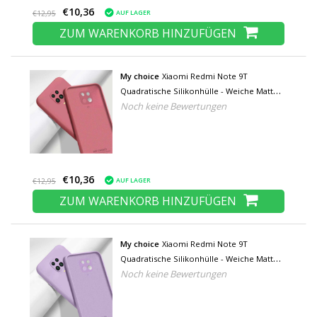
€10,36
AUF LAGER
€12,95
ZUM WARENKORB HINZUFÜGEN
My choice
Xiaomi Redmi Note 9T
Quadratische Silikonhülle - Weiche Matte
Noch keine Bewertungen
Hülle Liquid Cover Dunkelrosa
€10,36
AUF LAGER
€12,95
ZUM WARENKORB HINZUFÜGEN
My choice
Xiaomi Redmi Note 9T
Quadratische Silikonhülle - Weiche Matte
Noch keine Bewertungen
Hülle Liquid Cover Lila