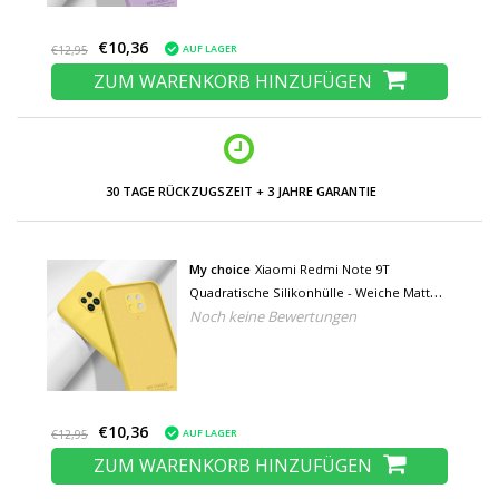
€10,36
AUF LAGER
€12,95
ZUM WARENKORB HINZUFÜGEN
NIEDRIGE PREISE UND GROSSE AUSWAHL
My choice
Xiaomi Redmi Note 9T
Quadratische Silikonhülle - Weiche Matte
Noch keine Bewertungen
Hülle Liquid Cover Gelb
€10,36
AUF LAGER
€12,95
ZUM WARENKORB HINZUFÜGEN