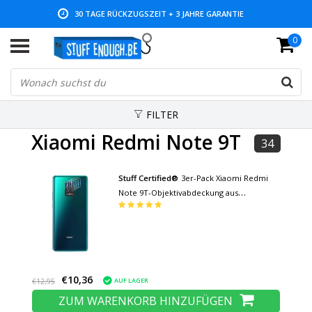
NIEDRIGE PREISE UND GROSSE AUSWAHL
0
FILTER
Xiaomi Redmi Note 9T
34
Stuff Certified®
3er-Pack Xiaomi Redmi
Note 9T-Objektivabdeckung aus
gehärtetem Glas - Schutz vor stoßfesten
Filmgehäusen
€10,36
AUF LAGER
€12,95
ZUM WARENKORB HINZUFÜGEN