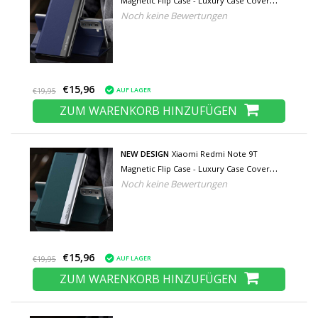
Magnetic Flip Case - Luxury Case Cover
Noch keine Bewertungen
Blue
€15,96
AUF LAGER
€19,95
ZUM WARENKORB HINZUFÜGEN
NEW DESIGN
Xiaomi Redmi Note 9T
Magnetic Flip Case - Luxury Case Cover
Noch keine Bewertungen
Grün
€15,96
AUF LAGER
€19,95
ZUM WARENKORB HINZUFÜGEN