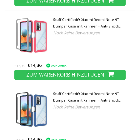
ZUM WARENKORB HINZUFÜGEN
Stuff Certified®
Xiaomi Redmi Note 9T
Bumper Case mit Rahmen - Anti-Shock
Noch keine Bewertungen
Case Cover Pink
€14,36
AUF LAGER
€17,95
ZUM WARENKORB HINZUFÜGEN
Stuff Certified®
Xiaomi Redmi Note 9T
Bumper Case mit Rahmen - Anti-Shock
Noch keine Bewertungen
Case Cover Blau
€14,36
AUF LAGER