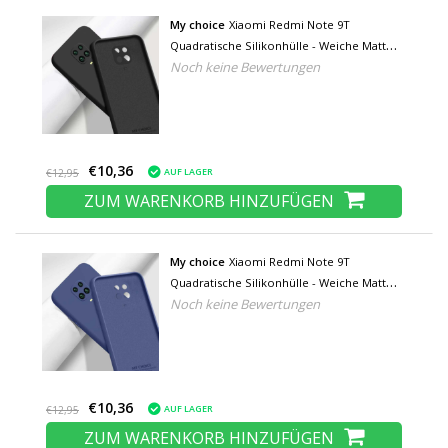
My choice
Xiaomi Redmi Note 9T
Quadratische Silikonhülle - Weiche Matte
Noch keine Bewertungen
Hülle Liquid Cover Schwarz
€10,36
AUF LAGER
€12,95
ZUM WARENKORB HINZUFÜGEN
My choice
Xiaomi Redmi Note 9T
Quadratische Silikonhülle - Weiche Matte
Noch keine Bewertungen
Hülle Liquid Cover Blau
€10,36
AUF LAGER
€12,95
ZUM WARENKORB HINZUFÜGEN