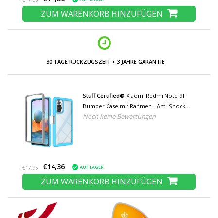
€17,95
ZUM WARENKORB HINZUFÜGEN
NIEDRIGE PREISE UND GROSSE AUSWAHL
Stuff Certified®
Xiaomi Redmi Note 9T
Bumper Case mit Rahmen - Anti-Shock
Noch keine Bewertungen
Case Cover Hellblau
€14,36
AUF LAGER
€17,95
ZUM WARENKORB HINZUFÜGEN