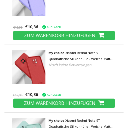
€10,36
AUF LAGER
€12,95
ZUM WARENKORB HINZUFÜGEN
My choice
Xiaomi Redmi Note 9T
Quadratische Silikonhülle - Weiche Matte
Noch keine Bewertungen
Hülle Liquid Cover Rot
€10,36
AUF LAGER
€12,95
ZUM WARENKORB HINZUFÜGEN
My choice
Xiaomi Redmi Note 9T
Quadratische Silikonhülle - Weiche Matte