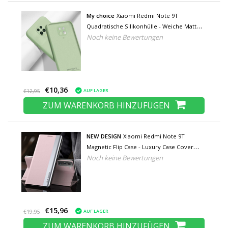
My choice
Xiaomi Redmi Note 9T
Quadratische Silikonhülle - Weiche Matte
Noch keine Bewertungen
Hülle Liquid Cover Grün
€10,36
AUF LAGER
€12,95
ZUM WARENKORB HINZUFÜGEN
NEW DESIGN
Xiaomi Redmi Note 9T
Magnetic Flip Case - Luxury Case Cover
Noch keine Bewertungen
Pink
€15,96
AUF LAGER
€19,95
ZUM WARENKORB HINZUFÜGEN