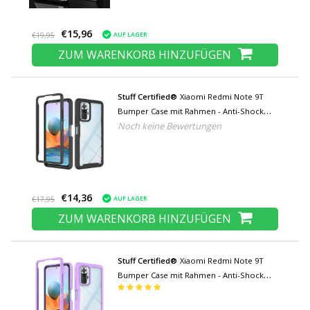
€15,96
AUF LAGER
€19,95
ZUM WARENKORB HINZUFÜGEN
Stuff Certified®
Xiaomi Redmi Note 9T
Bumper Case mit Rahmen - Anti-Shock
Noch keine Bewertungen
Case Cover Schwarz
€14,36
AUF LAGER
€17,95
ZUM WARENKORB HINZUFÜGEN
Stuff Certified®
Xiaomi Redmi Note 9T
Bumper Case mit Rahmen - Anti-Shock
Case Cover Lila