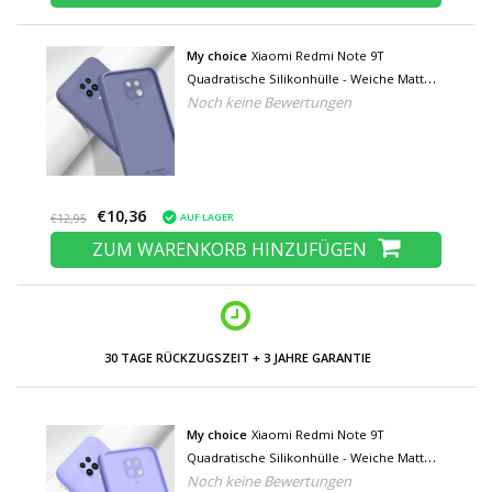
My choice
Xiaomi Redmi Note 9T
Quadratische Silikonhülle - Weiche Matte
Noch keine Bewertungen
Hülle Liquid Cover Dunkelviolett
€10,36
AUF LAGER
€12,95
ZUM WARENKORB HINZUFÜGEN
NIEDRIGE PREISE UND GROSSE AUSWAHL
My choice
Xiaomi Redmi Note 9T
Quadratische Silikonhülle - Weiche Matte
Noch keine Bewertungen
Hülle Liquid Cover Hellviolett