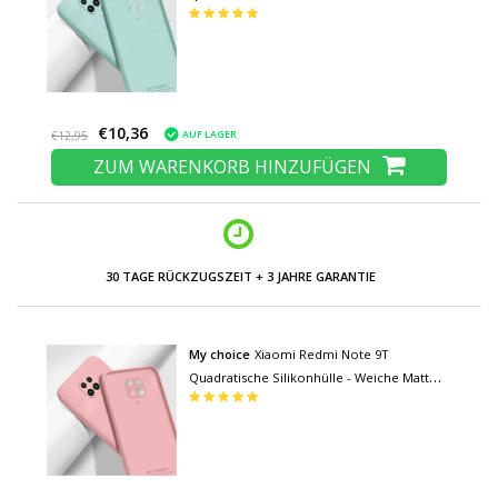
Hülle Liquid Cover Hellgrün
€10,36
AUF LAGER
€12,95
ZUM WARENKORB HINZUFÜGEN
NIEDRIGE PREISE UND GROSSE AUSWAHL
My choice
Xiaomi Redmi Note 9T
Quadratische Silikonhülle - Weiche Matte
Hülle Liquid Cover Pink