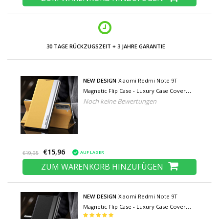
NIEDRIGE PREISE UND GROSSE AUSWAHL
NEW DESIGN
Xiaomi Redmi Note 9T
Magnetic Flip Case - Luxury Case Cover
Noch keine Bewertungen
Gelb
€15,96
AUF LAGER
€19,95
ZUM WARENKORB HINZUFÜGEN
NEW DESIGN
Xiaomi Redmi Note 9T
Magnetic Flip Case - Luxury Case Cover
Schwarz