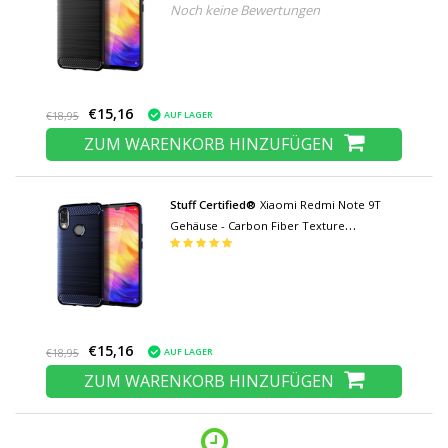
Noch keine Bewertungen
Shockproof Case TPU Cover Schwarz
€15,16
AUF LAGER
€18,95
ZUM WARENKORB HINZUFÜGEN
Stuff Certified®
Xiaomi Redmi Note 9T
Gehäuse - Carbon Fiber Texture
Stoßdichtes Gehäuse TPU Cover Blue
€15,16
AUF LAGER
€18,95
ZUM WARENKORB HINZUFÜGEN