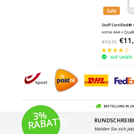
Sale
Stuff Certified®
vorne AAA + Qualit
€11
€13,19
AUF LAGER
BESTELLUNG IN 2
3
%
R
A
B
A
T
T!
RUNDSCHREIB
Melden Sie sich jet