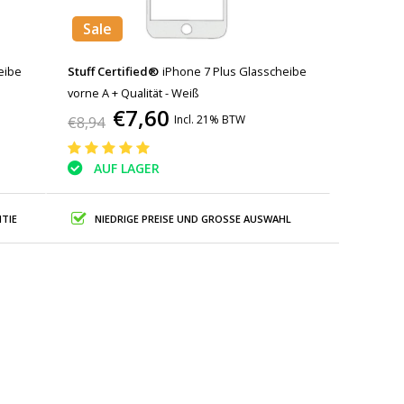
Sale
eibe
Stuff Certified®
iPhone 7 Plus Glasscheibe
vorne A + Qualität - Weiß
€7,60
Incl. 21% BTW
€8,94
AUF LAGER
TIE
NIEDRIGE PREISE UND GROSSE AUSWAHL