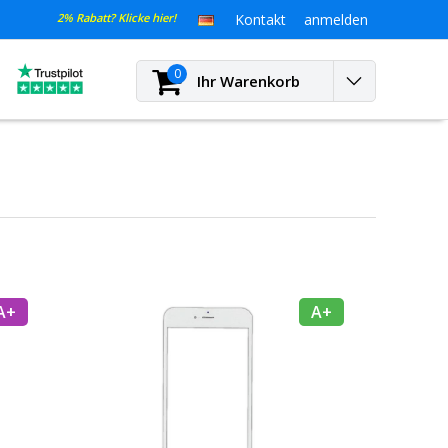
2% Rabatt? Klicke hier!
Kontakt
anmelden
0
Ihr Warenkorb
A+
A+