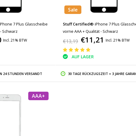
Sale
iPhone 7 Plus Glasscheibe
Stuff Certified®
iPhone 7 Plus Glassch
 - Schwarz
vorne AAA + Qualität - Schwarz
0
€11,21
Incl. 21% BTW
Incl. 21% BTW
€13,19
AUF LAGER
IN 24 STUNDEN VERSANDT
30 TAGE RÜCKZUGSZEIT + 3 JAHRE GARAN
AAA+