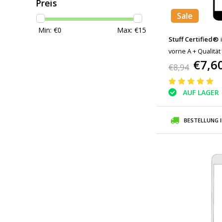
Preis
Sale
Min: €
0
Max: €
15
Stuff Certified®
vorne A + Qualität
€7,6
€8,94
AUF LAGER
BESTELLUNG 