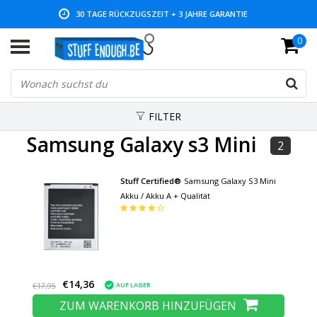
30 TAGE RÜCKZUGSZEIT + 3 JAHRE GARANTIE
0
NIEDRIGE PREISE UND GROSSE AUSWAHL
FILTER
Samsung Galaxy s3 Mini
2
Stuff Certified®
Samsung Galaxy S3 Mini
Akku / Akku A + Qualität
€14,36
AUF LAGER
€17,95
ZUM WARENKORB HINZUFÜGEN