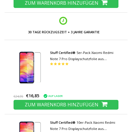
ZUM WARENKORB HINZUFÜGEN
30 TAGE RÜCKZUGSZEIT + 3 JAHRE GARANTIE
Stuff Certified®
5er-Pack Xiaomi Redmi
Note 7 Pro Displayschutzfolie aus
gehärtetem Glas Filmglas aus gehärtetem
Glas
€16,85
AUF LAGER
€24,95
ZUM WARENKORB HINZUFÜGEN
Stuff Certified®
10er-Pack Xiaomi Redmi
Note 7 Pro Displayschutzfolie aus