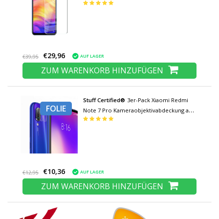
gehärtetem Glas Filmglas aus gehärtetem
Glas
€29,96
AUF LAGER
€39,95
ZUM WARENKORB HINZUFÜGEN
Stuff Certified®
3er-Pack Xiaomi Redmi
FOLIE
Note 7 Pro Kameraobjektivabdeckung aus
gehärtetem Glas - Schutz vor stoßfesten
Foliengehäusen
€10,36
AUF LAGER
€12,95
ZUM WARENKORB HINZUFÜGEN