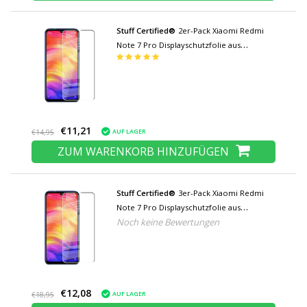
Stuff Certified®
2er-Pack Xiaomi Redmi
Note 7 Pro Displayschutzfolie aus
gehärtetem Glas Hartglas
€11,21
AUF LAGER
€14,95
ZUM WARENKORB HINZUFÜGEN
Stuff Certified®
3er-Pack Xiaomi Redmi
Note 7 Pro Displayschutzfolie aus
Noch keine Bewertungen
gehärtetem Glas Filmglas aus gehärtetem
Glas
€12,08
AUF LAGER
€18,95