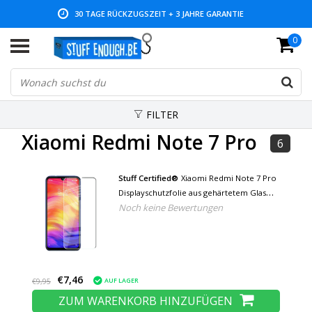
30 TAGE RÜCKZUGSZEIT + 3 JAHRE GARANTIE
0
NIEDRIGE PREISE UND GROSSE AUSWAHL
FILTER
Xiaomi Redmi Note 7 Pro
6
Stuff Certified®
Xiaomi Redmi Note 7 Pro
Displayschutzfolie aus gehärtetem Glas
Noch keine Bewertungen
Filmglas aus gehärtetem Glas
€7,46
AUF LAGER
€9,95
ZUM WARENKORB HINZUFÜGEN