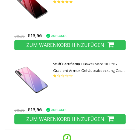
TPU Gehäuse Rot
€13,56
AUF LAGER
€16,95
ZUM WARENKORB HINZUFÜGEN
Stuff Certified®
Huawei Mate 20 Lite -
Gradient Armor Gehäuseabdeckung Cas
TPU Case Pink
€13,56
AUF LAGER
€16,95
ZUM WARENKORB HINZUFÜGEN