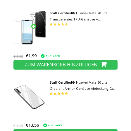
Stuff Certified®
Huawei Mate 20 Lite
Transparentes TPU-Gehäuse +
Displayschutzfolie aus gehärtetem Glas
€1,99
AUF LAGER
€17,95
ZUM WARENKORB HINZUFÜGEN
Stuff Certified®
Huawei Mate 20 Lite -
Gradient Armor Gehäuse Abdeckung Cas
TPU Gehäuse Weiß
€13,56
AUF LAGER
€16,95