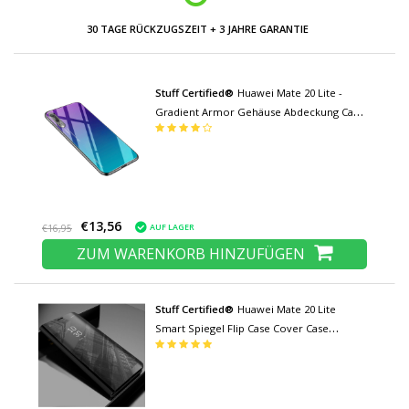
30 TAGE RÜCKZUGSZEIT + 3 JAHRE GARANTIE
Stuff Certified®
Huawei Mate 20 Lite -
Gradient Armor Gehäuse Abdeckung Cas
TPU Gehäuse Blau
€13,56
AUF LAGER
€16,95
ZUM WARENKORB HINZUFÜGEN
Stuff Certified®
Huawei Mate 20 Lite
Smart Spiegel Flip Case Cover Case
Schwarz