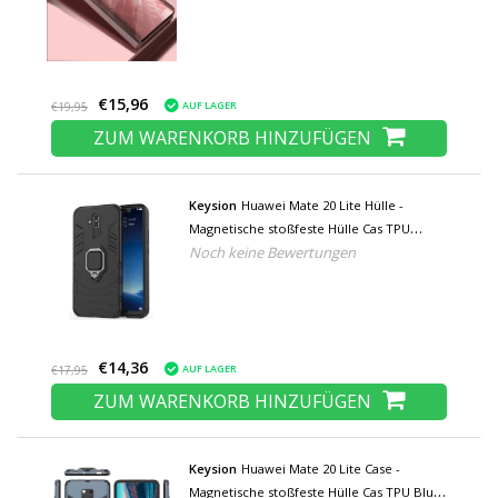
€15,96
AUF LAGER
€19,95
ZUM WARENKORB HINZUFÜGEN
Keysion
Huawei Mate 20 Lite Hülle -
Magnetische stoßfeste Hülle Cas TPU
Noch keine Bewertungen
Schwarz + Ständer
€14,36
AUF LAGER
€17,95
ZUM WARENKORB HINZUFÜGEN
Keysion
Huawei Mate 20 Lite Case -
Magnetische stoßfeste Hülle Cas TPU Blue