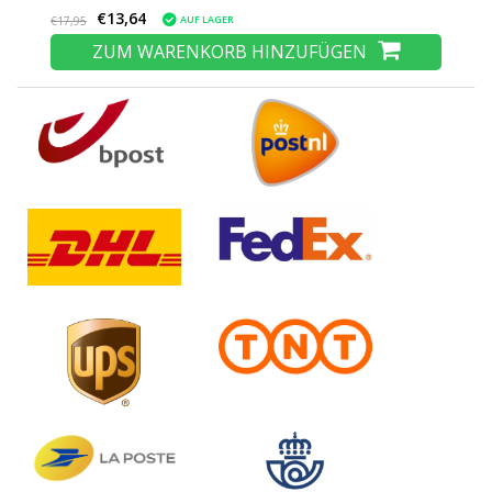
€13,64
AUF LAGER
€17,95
ZUM WARENKORB HINZUFÜGEN