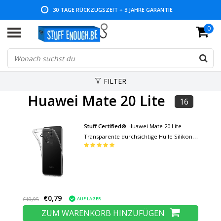
30 TAGE RÜCKZUGSZEIT + 3 JAHRE GARANTIE
0
NIEDRIGE PREISE UND GROSSE AUSWAHL
FILTER
Huawei Mate 20 Lite
16
Stuff Certified®
Huawei Mate 20 Lite
Transparente durchsichtige Hülle Silikon
TPU Hülle
€0,79
AUF LAGER
€10,95
ZUM WARENKORB HINZUFÜGEN