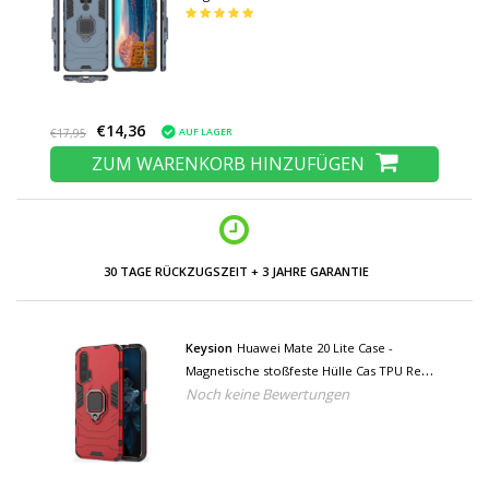
+ Kickstand
€14,36
AUF LAGER
€17,95
ZUM WARENKORB HINZUFÜGEN
30 TAGE RÜCKZUGSZEIT + 3 JAHRE GARANTIE
Keysion
Huawei Mate 20 Lite Case -
Magnetische stoßfeste Hülle Cas TPU Red
Noch keine Bewertungen
+ Kickstand