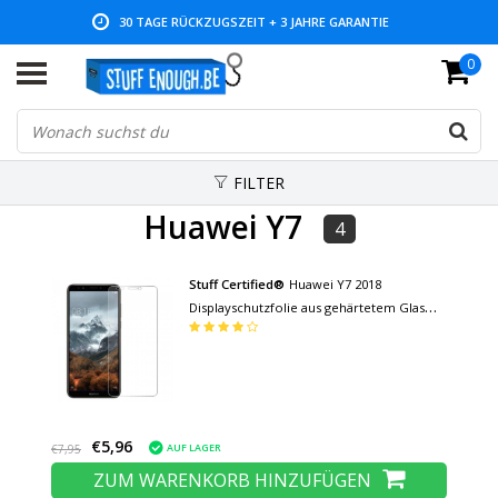
30 TAGE RÜCKZUGSZEIT + 3 JAHRE GARANTIE
0
NIEDRIGE PREISE UND GROSSE AUSWAHL
FILTER
Huawei Y7
4
Stuff Certified®
Huawei Y7 2018
Displayschutzfolie aus gehärtetem Glas
Filmglas aus gehärtetem Glas
€5,96
AUF LAGER
€7,95
ZUM WARENKORB HINZUFÜGEN