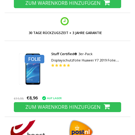
ZUM WARENKORB HINZUFÜGEN
30 TAGE RÜCKZUGSZEIT + 3 JAHRE GARANTIE
Stuff Certified®
3er-Pack
FOLIE
Displayschutzfolie Huawei Y7 2019 Folie
Folie PET Faltbare Schutzfolie
€8,96
AUF LAGER
€11,95
ZUM WARENKORB HINZUFÜGEN