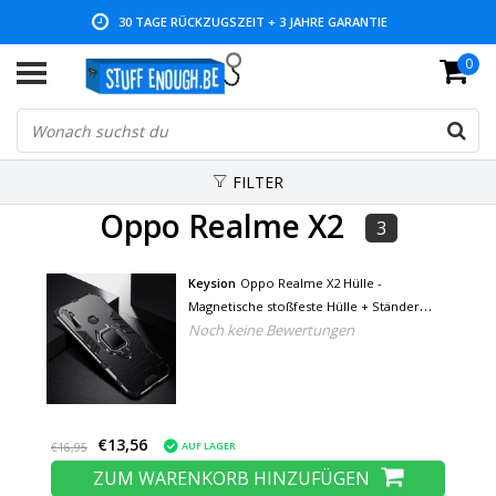
30 TAGE RÜCKZUGSZEIT + 3 JAHRE GARANTIE
0
NIEDRIGE PREISE UND GROSSE AUSWAHL
FILTER
Oppo Realme X2
3
Keysion
Oppo Realme X2 Hülle -
Magnetische stoßfeste Hülle + Ständer
Noch keine Bewertungen
Schwarz
€13,56
AUF LAGER
€16,95
ZUM WARENKORB HINZUFÜGEN