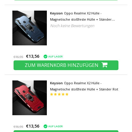
Keysion
Oppo Realme X2 Hülle -
Magnetische stoßfeste Hülle + Ständer
Noch keine Bewertungen
Blau
€13,56
AUF LAGER
€16,95
ZUM WARENKORB HINZUFÜGEN
Keysion
Oppo Realme X2 Hülle -
Magnetische stoßfeste Hülle + Ständer Rot
€13,56
AUF LAGER
€16,95