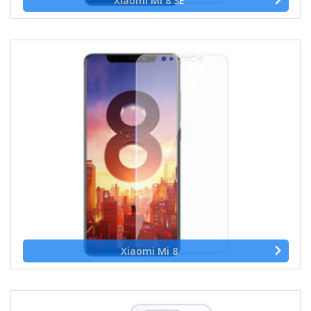
Xiaomi Mi 8 SE
Xiaomi Mi 8