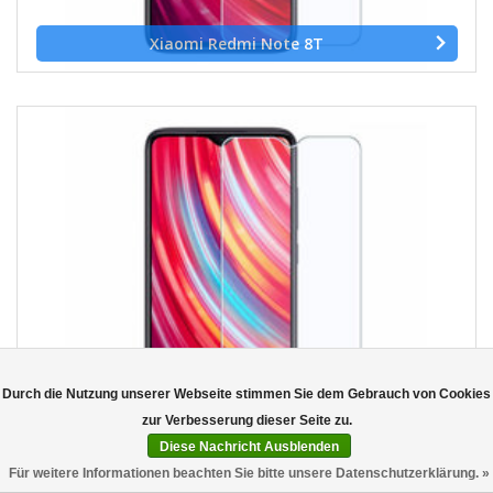
Xiaomi Redmi Note 8T
Durch die Nutzung unserer Webseite stimmen Sie dem Gebrauch von Cookies
Xiaomi Redmi Hinweis 8
Diese Nachricht Ausblenden
Für weitere Informationen beachten Sie bitte unsere Datenschutzerklärung. »