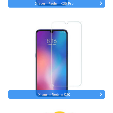
Xiaomi Redmi K20 Pro
Xiaomi Redmi K20