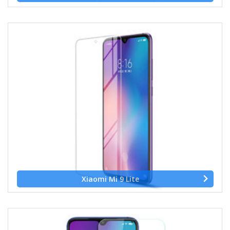
Xiaomi Mi 9 Lite