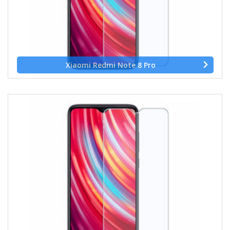
Xiaomi Redmi Note 8 Pro