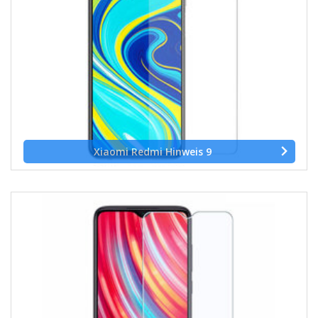
Xiaomi Redmi Hinweis 9