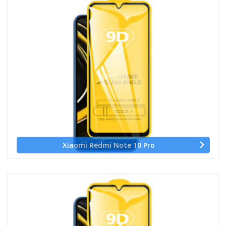
Xiaomi Redmi Note 10 Pro