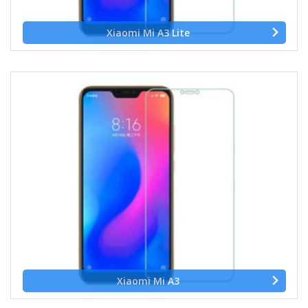
Xiaomi Mi A3 Lite
Xiaomi Mi A3