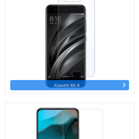
Xiaomi Mi 6