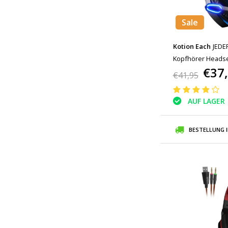
Sale
Kotion Each
JEDE
Kopfhörer Headse
€37
Blau
€41,95
AUF LAGER
BESTELLUNG 