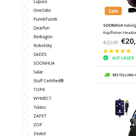
Lupuss
OneOdio
Sale
PunnkFunnk
SOONHUA
Kabel
Qearfun
Kopfhörer Headse
Redragon
€20
mit Mikrofonrot
€22,95
Robotsky
SADES
AUF LAGER
SOONHUA
Salar
BESTELLUNG 
Stuff Certified®
TOPK
WYMECT
Yulass
ZAPET
ZOP
Zealot