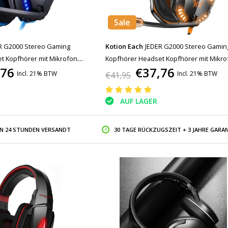
Sale
R G2000 Stereo Gaming
Kotion Each
JEDER G2000 Stereo Gamin
t Kopfhörer mit Mikrofon
Kopfhörer Headset Kopfhörer mit Mikro
,76
€37,76
Orange
Incl. 21% BTW
Incl. 21% BTW
€41,95
AUF LAGER
IN 24 STUNDEN VERSANDT
30 TAGE RÜCKZUGSZEIT + 3 JAHRE GARAN