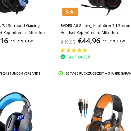
Sale
s 7.1 Surround-Gaming-
SADES
A6 Gaming-Kopfhörer 7.1 Surrou
t-Kopfhörer mit Mikrofon
Headset-Kopfhörer mit Mikrofon
,16
€44,96
Incl. 21% BTW
Incl. 21% BTW
€49,95
AUF LAGER
IN 24 STUNDEN VERSANDT
30 TAGE RÜCKZUGSZEIT + 3 JAHRE GARAN