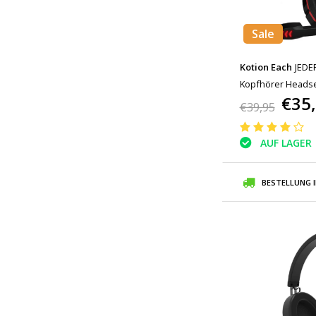
Sale
Kotion Each
JEDE
Kopfhörer Headse
€35
Rot
€39,95
AUF LAGER
BESTELLUNG 