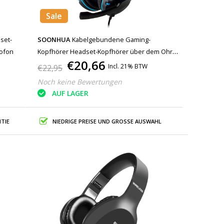
Sale
set-
SOONHUA
Kabelgebundene Gaming-
rofon
Kopfhörer Headset-Kopfhörer über dem Ohr
€20,66
mit Mikrofonblau
Incl. 21% BTW
€22,95
Noch keine Bewertungen
AUF LAGER
TIE
NIEDRIGE PREISE UND GROSSE AUSWAHL