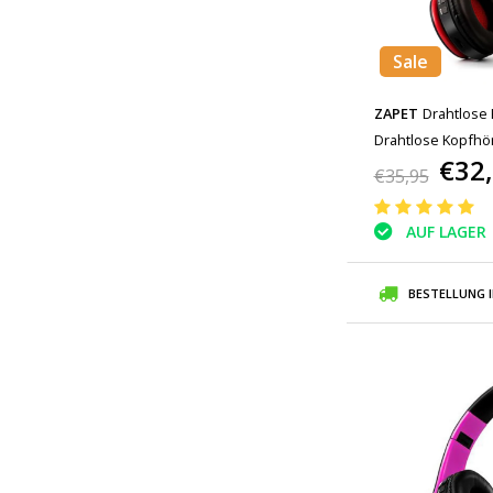
Sale
ZAPET
Drahtlose 
Drahtlose Kopfhör
€32
Schwarz
€35,95
AUF LAGER
BESTELLUNG 