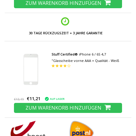
ZUM WARENKORB HINZUFÜGEN
30 TAGE RÜCKZUGSZEIT + 3 JAHRE GARANTIE
Stuff Certified®
iPhone 6 / 6S 4,7
"Glasscheibe vorne AAA + Qualität - Weiß
€11,21
AUF LAGER
€13,19
ZUM WARENKORB HINZUFÜGEN