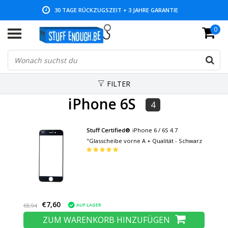
30 TAGE RÜCKZUGSZEIT + 3 JAHRE GARANTIE
0
NIEDRIGE PREISE UND GROSSE AUSWAHL
FILTER
iPhone 6S
4
Stuff Certified®
iPhone 6 / 6S 4.7
"Glasscheibe vorne A + Qualität - Schwarz
€7,60
AUF LAGER
€8,94
ZUM WARENKORB HINZUFÜGEN