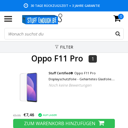
30 TAGE RÜCKZUGSZEIT + 3 JAHRE GARANTIE
0
NIEDRIGE PREISE UND GROSSE AUSWAHL
FILTER
Oppo F11 Pro
1
Stuff Certified®
Oppo F11 Pro
Displayschutzfolie - Gehärtetes Glasfolie
Noch keine Bewertungen
Gehärtetes Glas
€7,46
AUF LAGER
€9,95
ZUM WARENKORB HINZUFÜGEN