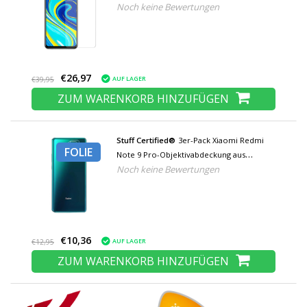
Noch keine Bewertungen
gehärtetem Glas Hartglas
€26,97
AUF LAGER
€39,95
ZUM WARENKORB HINZUFÜGEN
Stuff Certified®
3er-Pack Xiaomi Redmi
FOLIE
Note 9 Pro-Objektivabdeckung aus
Noch keine Bewertungen
gehärtetem Glas - Schutz vor stoßfesten
Foliengehäusen
€10,36
AUF LAGER
€12,95
ZUM WARENKORB HINZUFÜGEN