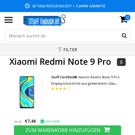
30 TAGE RÜCKZUGSZEIT + 3 JAHRE GARANTIE
0
NIEDRIGE PREISE UND GROSSE AUSWAHL
FILTER
Xiaomi Redmi Note 9 Pro
6
Stuff Certified®
Xiaomi Redmi Note 9 Pro
Displayschutzfolie aus gehärtetem Glas
Filmglas aus gehärtetem Glas
€7,46
AUF LAGER
€9,95
ZUM WARENKORB HINZUFÜGEN