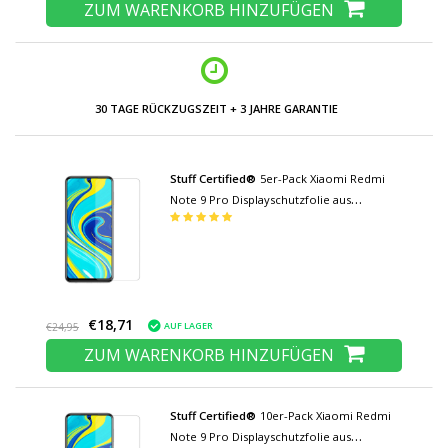
ZUM WARENKORB HINZUFÜGEN
30 TAGE RÜCKZUGSZEIT + 3 JAHRE GARANTIE
Stuff Certified®
5er-Pack Xiaomi Redmi
Note 9 Pro Displayschutzfolie aus
gehärtetem Glas Hartglas
€18,71
AUF LAGER
€24,95
ZUM WARENKORB HINZUFÜGEN
Stuff Certified®
10er-Pack Xiaomi Redmi
Note 9 Pro Displayschutzfolie aus