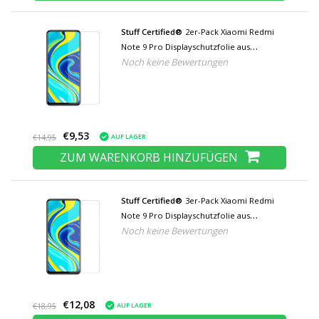
Stuff Certified®
2er-Pack Xiaomi Redmi
Note 9 Pro Displayschutzfolie aus
Noch keine Bewertungen
gehärtetem Glas Hartglas
€9,53
AUF LAGER
€14,95
ZUM WARENKORB HINZUFÜGEN
Stuff Certified®
3er-Pack Xiaomi Redmi
Note 9 Pro Displayschutzfolie aus
Noch keine Bewertungen
gehärtetem Glas Filmglas aus gehärtetem
Glas
€12,08
AUF LAGER
€18,95