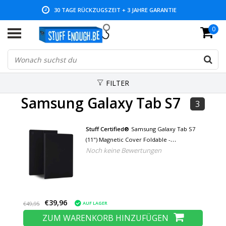
30 TAGE RÜCKZUGSZEIT + 3 JAHRE GARANTIE
0
NIEDRIGE PREISE UND GROSSE AUSWAHL
FILTER
Samsung Galaxy Tab S7
3
Stuff Certified®
Samsung Galaxy Tab S7
(11") Magnetic Cover Foldable -
Noch keine Bewertungen
Multifunktionales Cover Case mit
Kickstand Schwarz
€39,96
AUF LAGER
€49,95
ZUM WARENKORB HINZUFÜGEN