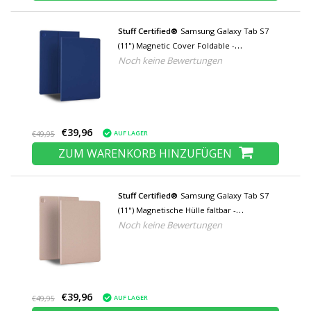
Stuff Certified®
Samsung Galaxy Tab S7
(11") Magnetic Cover Foldable -
Noch keine Bewertungen
Multifunktionales Cover Case mit
Kickstand Blau
€39,96
AUF LAGER
€49,95
ZUM WARENKORB HINZUFÜGEN
Stuff Certified®
Samsung Galaxy Tab S7
(11") Magnetische Hülle faltbar -
Noch keine Bewertungen
Multifunktions-Hülle mit Kickstand
Roségold
€39,96
AUF LAGER
€49,95