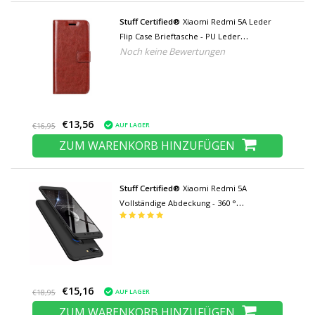
Stuff Certified®
Xiaomi Redmi 5A Leder
Flip Case Brieftasche - PU Leder
Noch keine Bewertungen
Brieftasche Abdeckung Cas Case Rot
€13,56
AUF LAGER
€16,95
ZUM WARENKORB HINZUFÜGEN
Stuff Certified®
Xiaomi Redmi 5A
Vollständige Abdeckung - 360 °
Gehäusetasche + Displayschutzfolie aus
gehärtetem Glas Schwarz
€15,16
AUF LAGER
€18,95
ZUM WARENKORB HINZUFÜGEN