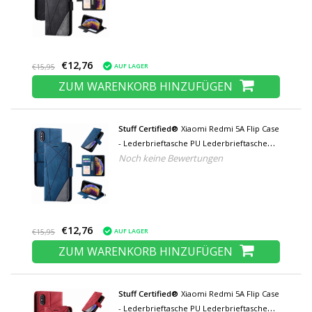
€12,76
AUF LAGER
€15,95
ZUM WARENKORB HINZUFÜGEN
Stuff Certified®
Xiaomi Redmi 5A Flip Case
- Lederbrieftasche PU Lederbrieftasche
Noch keine Bewertungen
Cover Cas Case Blau
€12,76
AUF LAGER
€15,95
ZUM WARENKORB HINZUFÜGEN
Stuff Certified®
Xiaomi Redmi 5A Flip Case
- Lederbrieftasche PU Lederbrieftasche