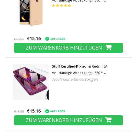
Vollständige Abdeckung - 360 °
Gehäusetasche + Displayschutzfolie aus
gehärtetem Glas Gold
€15,16
AUF LAGER
€18,95
ZUM WARENKORB HINZUFÜGEN
Stuff Certified®
Xiaomi Redmi 5A
Vollständige Abdeckung - 360 °
Noch keine Bewertungen
Gehäusetasche + Displayschutzfolie
Gehärtetes Glas Lila
€15,16
AUF LAGER
€18,95
ZUM WARENKORB HINZUFÜGEN