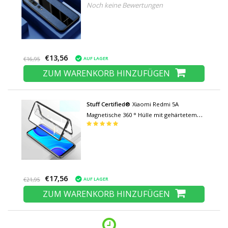
Noch keine Bewertungen
€13,56
AUF LAGER
€16,95
ZUM WARENKORB HINZUFÜGEN
Stuff Certified®
Xiaomi Redmi 5A
Magnetische 360 ° Hülle mit gehärtetem
Glas - Ganzkörperhülle +
Displayschutzfolie Schwarz
€17,56
AUF LAGER
€21,95
ZUM WARENKORB HINZUFÜGEN