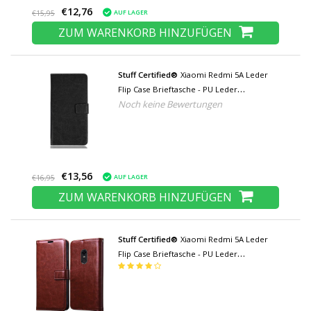
€12,76
AUF LAGER
€15,95
ZUM WARENKORB HINZUFÜGEN
Stuff Certified®
Xiaomi Redmi 5A Leder
Flip Case Brieftasche - PU Leder
Noch keine Bewertungen
Brieftasche Cover Cas Case Schwarz
€13,56
AUF LAGER
€16,95
ZUM WARENKORB HINZUFÜGEN
Stuff Certified®
Xiaomi Redmi 5A Leder
Flip Case Brieftasche - PU Leder
Brieftasche Abdeckung Cas Case Brown