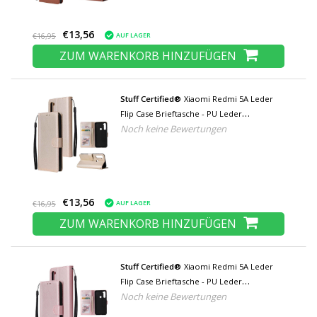
€13,56
AUF LAGER
€16,95
ZUM WARENKORB HINZUFÜGEN
Stuff Certified®
Xiaomi Redmi 5A Leder
Flip Case Brieftasche - PU Leder
Noch keine Bewertungen
Brieftasche Abdeckung Cas Case Gold
€13,56
AUF LAGER
€16,95
ZUM WARENKORB HINZUFÜGEN
Stuff Certified®
Xiaomi Redmi 5A Leder
Flip Case Brieftasche - PU Leder
Noch keine Bewertungen
Brieftasche Abdeckung Cas Case Pink