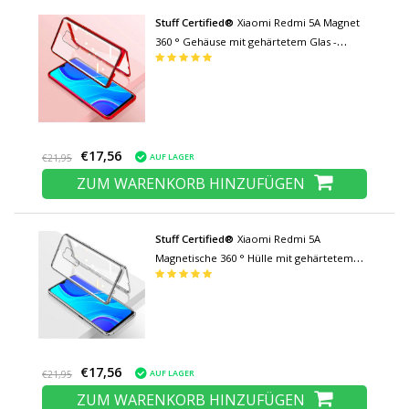
Stuff Certified®
Xiaomi Redmi 5A Magnet
360 ° Gehäuse mit gehärtetem Glas -
Ganzkörperabdeckung Gehäuse +
Displayschutz Rot
€17,56
AUF LAGER
€21,95
ZUM WARENKORB HINZUFÜGEN
Stuff Certified®
Xiaomi Redmi 5A
Magnetische 360 ° Hülle mit gehärtetem
Glas - Ganzkörperhülle + Displayschutz
Silber
€17,56
AUF LAGER
€21,95
ZUM WARENKORB HINZUFÜGEN