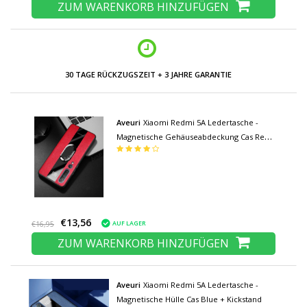
ZUM WARENKORB HINZUFÜGEN
NIEDRIGE PREISE UND GROSSE AUSWAHL
Aveuri
Xiaomi Redmi 5A Ledertasche -
Magnetische Gehäuseabdeckung Cas Red
+ Kickstand
€13,56
AUF LAGER
€16,95
ZUM WARENKORB HINZUFÜGEN
Aveuri
Xiaomi Redmi 5A Ledertasche -
Magnetische Hülle Cas Blue + Kickstand