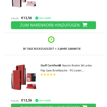
€13,56
AUF LAGER
€16,95
ZUM WARENKORB HINZUFÜGEN
NIEDRIGE PREISE UND GROSSE AUSWAHL
Stuff Certified®
Xiaomi Redmi 5A Leder
Flip Case Brieftasche - PU Leder
Brieftasche Abdeckung Cas Case Rot
€13,56
AUF LAGER
€16,95