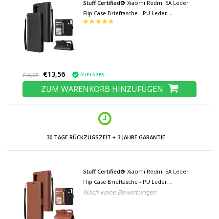
Stuff Certified®
Xiaomi Redmi 5A Leder
Flip Case Brieftasche - PU Leder
Brieftasche Cover Cas Case Schwarz
€13,56
AUF LAGER
€16,95
ZUM WARENKORB HINZUFÜGEN
NIEDRIGE PREISE UND GROSSE AUSWAHL
Stuff Certified®
Xiaomi Redmi 5A Leder
Flip Case Brieftasche - PU Leder
Noch keine Bewertungen
Brieftasche Abdeckung Cas Case Brown