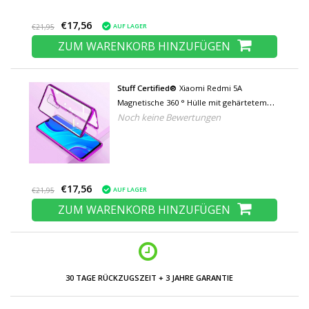
€17,56
AUF LAGER
€21,95
ZUM WARENKORB HINZUFÜGEN
Stuff Certified®
Xiaomi Redmi 5A
Magnetische 360 ° Hülle mit gehärtetem
Noch keine Bewertungen
Glas - Ganzkörperhülle + Displayschutz lila
€17,56
AUF LAGER
€21,95
ZUM WARENKORB HINZUFÜGEN
NIEDRIGE PREISE UND GROSSE AUSWAHL