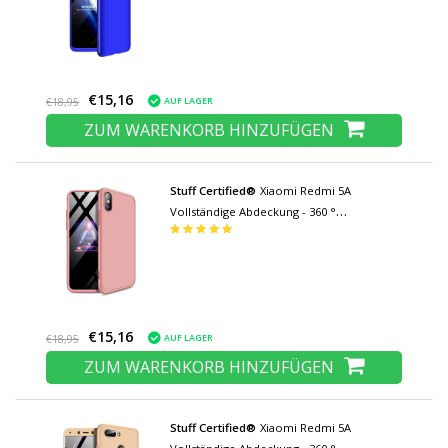
Gehärtetes Glas Blau
€15,16
AUF LAGER
€18,95
ZUM WARENKORB HINZUFÜGEN
Stuff Certified®
Xiaomi Redmi 5A
Vollständige Abdeckung - 360 °
Gehäusetasche + Displayschutzfolie
Gehärtetes Glas Pink
€15,16
AUF LAGER
€18,95
ZUM WARENKORB HINZUFÜGEN
Stuff Certified®
Xiaomi Redmi 5A