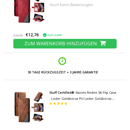
Noch keine Bewertungen
Cover Cas Case Rot
€12,76
AUF LAGER
€15,95
ZUM WARENKORB HINZUFÜGEN
NIEDRIGE PREISE UND GROSSE AUSWAHL
Stuff Certified®
Xiaomi Redmi 5A Flip Case
- Leder Geldbörse PU Leder Geldbörse
Cover Cas Case Brown