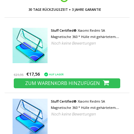
NIEDRIGE PREISE UND GROSSE AUSWAHL
Stuff Certified®
Xiaomi Redmi 5A
Magnetische 360 ° Hülle mit gehärtetem
Noch keine Bewertungen
Glas - Ganzkörperhülle +
Displayschutzgrün
€17,56
AUF LAGER
€21,95
ZUM WARENKORB HINZUFÜGEN
Stuff Certified®
Xiaomi Redmi 5A
Magnetische 360 ° Hülle mit gehärtetem
Noch keine Bewertungen
Glas - Ganzkörperhülle + Displayschutz
Blau