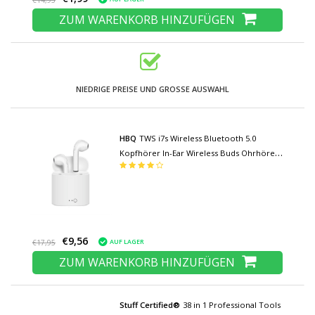
€14,95
ZUM WARENKORB HINZUFÜGEN
NIEDRIGE PREISE UND GROSSE AUSWAHL
HBQ
TWS i7s Wireless Bluetooth 5.0
Kopfhörer In-Ear Wireless Buds Ohrhörer
Ohrhörer Ohrhörer Weiß - Klarer Klang
€9,56
AUF LAGER
€17,95
ZUM WARENKORB HINZUFÜGEN
Stuff Certified®
38 in 1 Professional Tools