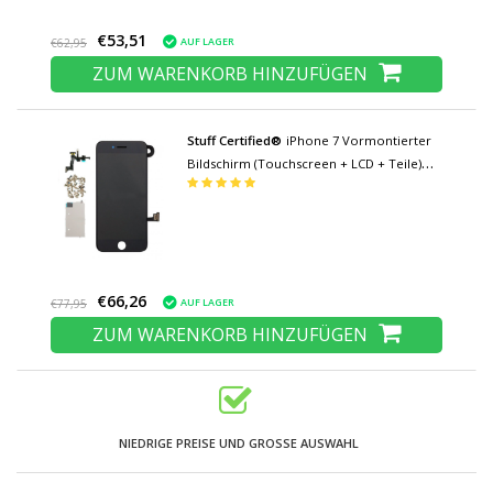
€53,51
AUF LAGER
€62,95
ZUM WARENKORB HINZUFÜGEN
Stuff Certified®
iPhone 7 Vormontierter
Bildschirm (Touchscreen + LCD + Teile)
AAA + Qualität - Schwarz
€66,26
AUF LAGER
€77,95
ZUM WARENKORB HINZUFÜGEN
NIEDRIGE PREISE UND GROSSE AUSWAHL