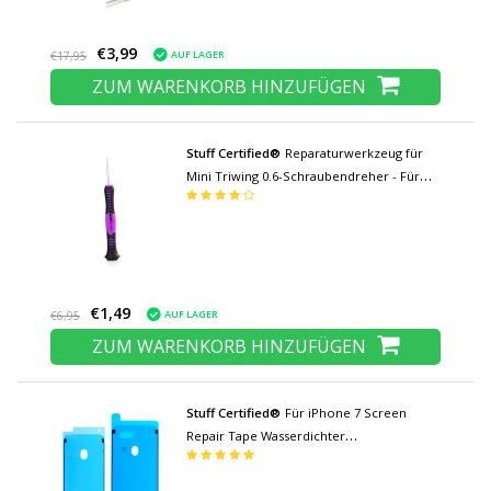
€3,99
AUF LAGER
€17,95
ZUM WARENKORB HINZUFÜGEN
Stuff Certified®
Reparaturwerkzeug für
Mini Triwing 0.6-Schraubendreher - Für
Apple iPhone 7/8 / X / XS / XR / 11 / Plus /
Max / Pro Max und Apple Watch
€1,49
AUF LAGER
€6,95
ZUM WARENKORB HINZUFÜGEN
Stuff Certified®
Für iPhone 7 Screen
Repair Tape Wasserdichter
Siegelaufkleber