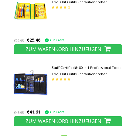
Tools Kit Outils Schraubendreher
Schraubendreher-Set - Für iPhone / iPad /
Smartphone / Tablet
€25,46
AUF LAGER
€29,95
ZUM WARENKORB HINZUFÜGEN
Stuff Certified®
80 in 1 Professional Tools
Tools Kit Outils Schraubendreher
Schraubendreher-Set - Für iPhone / iPad /
Smartphone / Tablet
€41,61
AUF LAGER
€48,95
ZUM WARENKORB HINZUFÜGEN