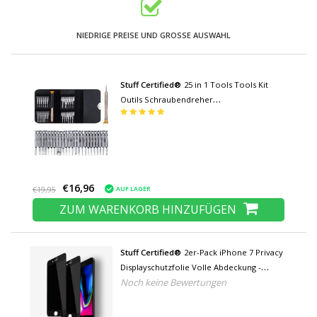
NIEDRIGE PREISE UND GROSSE AUSWAHL
Stuff Certified®
25 in 1 Tools Tools Kit
Outils Schraubendreher
Schraubendreher-Set - Für iPhone / iPad /
Smartphone / Tablet
€16,96
AUF LAGER
€19,95
ZUM WARENKORB HINZUFÜGEN
Stuff Certified®
2er-Pack iPhone 7 Privacy
Displayschutzfolie Volle Abdeckung -
Noch keine Bewertungen
Gehärtete Glasfolie Gehärtete Glasgläser