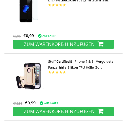
Displayschutzfolie aus gehärtetem Glas
Filmglas aus gehärtetem Glas
€0,99
AUF LAGER
€8,95
ZUM WARENKORB HINZUFÜGEN
Stuff Certified®
iPhone 7 & 8 - Vergoldete
Panzerhülle Silikon TPU Hülle Gold
€0,99
AUF LAGER
€12,85
ZUM WARENKORB HINZUFÜGEN