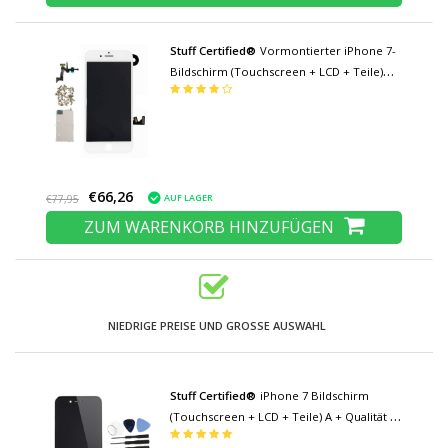
Stuff Certified®
Vormontierter iPhone 7-
Bildschirm (Touchscreen + LCD + Teile)
AAA + Qualität - Weiß
€66,26
AUF LAGER
€77,95
ZUM WARENKORB HINZUFÜGEN
NIEDRIGE PREISE UND GROSSE AUSWAHL
Stuff Certified®
iPhone 7 Bildschirm
(Touchscreen + LCD + Teile) A + Qualität -
Schwarz + Werkzeuge