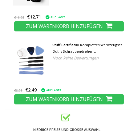
€12,71
AUF LAGER
€16,95
ZUM WARENKORB HINZUFÜGEN
Stuff Certified®
Komplettes Werkzeugset
Outils Schraubendreher
Noch keine Bewertungen
Schraubendreher-Set - Für Apple iPhone 4
5 6 7 8 X 11 12 13 14 15 Plus Pro Max SE
€2,49
AUF LAGER
€6,95
ZUM WARENKORB HINZUFÜGEN
NIEDRIGE PREISE UND GROSSE AUSWAHL