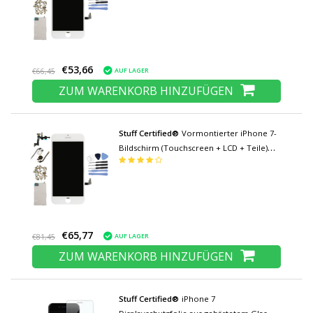
€53,66
AUF LAGER
€66,45
ZUM WARENKORB HINZUFÜGEN
Stuff Certified®
Vormontierter iPhone 7-
Bildschirm (Touchscreen + LCD + Teile)
AAA + Qualität - Weiß + Werkzeuge
€65,77
AUF LAGER
€81,45
ZUM WARENKORB HINZUFÜGEN
Stuff Certified®
iPhone 7