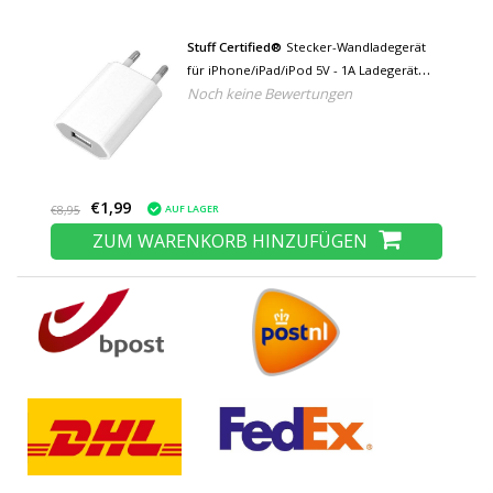
Stuff Certified®
Stecker-Wandladegerät
für iPhone/iPad/iPod 5V - 1A Ladegerät
Noch keine Bewertungen
USB AC Home Weiß
€1,99
AUF LAGER
€8,95
ZUM WARENKORB HINZUFÜGEN