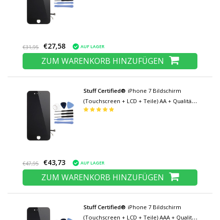
€27,58
AUF LAGER
€31,95
ZUM WARENKORB HINZUFÜGEN
Stuff Certified®
iPhone 7 Bildschirm
(Touchscreen + LCD + Teile) AA + Qualität -
Schwarz + Werkzeuge
€43,73
AUF LAGER
€47,95
ZUM WARENKORB HINZUFÜGEN
Stuff Certified®
iPhone 7 Bildschirm
(Touchscreen + LCD + Teile) AAA + Qualität