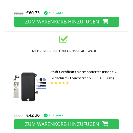
€60,73
AUF LAGER
€66,95
ZUM WARENKORB HINZUFÜGEN
NIEDRIGE PREISE UND GROSSE AUSWAHL
Stuff Certified®
Vormontierter iPhone 7-
Bildschirm (Touchscreen + LCD + Teile) A
+ Qualität - Schwarz + Werkzeuge
€42,36
AUF LAGER
€52,45
ZUM WARENKORB HINZUFÜGEN