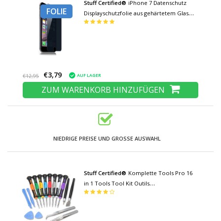
Stuff Certified®
iPhone 7 Datenschutz
FOLIE
Displayschutzfolie aus gehärtetem Glas
Folie aus gehärtetem Glas
€3,79
AUF LAGER
€12,95
ZUM WARENKORB HINZUFÜGEN
NIEDRIGE PREISE UND GROSSE AUSWAHL
Stuff Certified®
Komplette Tools Pro 16
in 1 Tools Tool Kit Outils
Schraubendreher Schraubendreher-Set -
Für Apple iPhone 4 4S 5 5S 5C 6 6+ 6S + 7
7+ 8 8+ X Plus