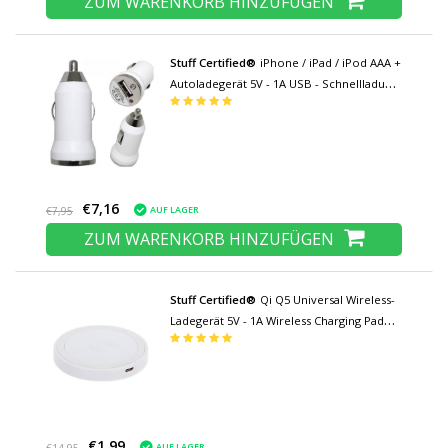
ZUM WARENKORB HINZUFÜGEN
Stuff Certified®
iPhone / iPad / iPod AAA +
Autoladegerät 5V - 1A USB - Schnellladung
- Weiß
€7,16
AUF LAGER
€7,95
ZUM WARENKORB HINZUFÜGEN
Stuff Certified®
Qi Q5 Universal Wireless-
Ladegerät 5V - 1A Wireless Charging Pad
Weiß
€1,99
AUF LAGER