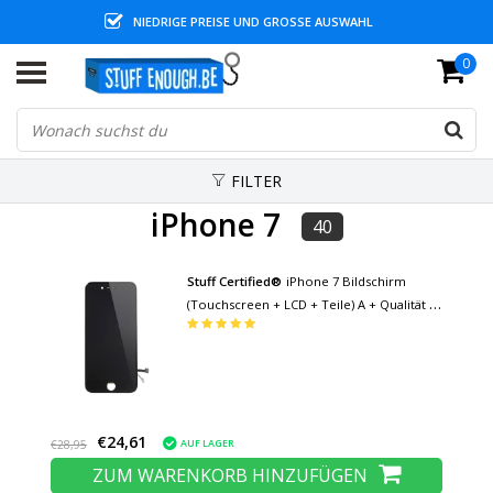
NIEDRIGE PREISE UND GROSSE AUSWAHL
0
FILTER
iPhone 7
40
Stuff Certified®
iPhone 7 Bildschirm
(Touchscreen + LCD + Teile) A + Qualität -
Schwarz
€24,61
AUF LAGER
€28,95
ZUM WARENKORB HINZUFÜGEN