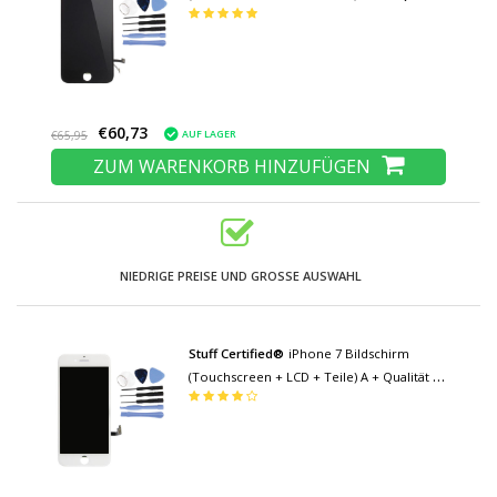
- Schwarz + Werkzeuge
€60,73
AUF LAGER
€65,95
ZUM WARENKORB HINZUFÜGEN
NIEDRIGE PREISE UND GROSSE AUSWAHL
Stuff Certified®
iPhone 7 Bildschirm
(Touchscreen + LCD + Teile) A + Qualität -
Weiß + Werkzeuge