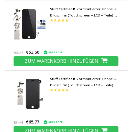
Stuff Certified®
Vormontierter iPhone 7-
Bildschirm (Touchscreen + LCD + Teile) AA
+ Qualität - Schwarz + Werkzeuge
€53,66
AUF LAGER
€66,45
ZUM WARENKORB HINZUFÜGEN
Stuff Certified®
Vormontierter iPhone 7-
Bildschirm (Touchscreen + LCD + Teile)
AAA + Qualität - Schwarz + Werkzeuge
€65,77
AUF LAGER
€81,45
ZUM WARENKORB HINZUFÜGEN