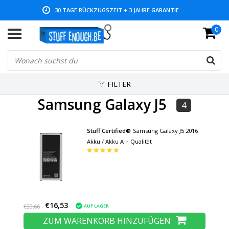
30 TAGE RÜCKZUGSZEIT + 3 JAHRE GARANTIE
0
NIEDRIGE PREISE UND GROSSE AUSWAHL
FILTER
Samsung Galaxy J5
4
Stuff Certified®
Samsung Galaxy J5 2016
Akku / Akku A + Qualität
€16,53
AUF LAGER
€20,66
ZUM WARENKORB HINZUFÜGEN