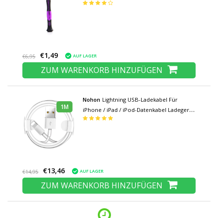
Apple iPhone 7/8 / X / XS / XR / 11 / Plus /
Max / Pro Max und Apple Watch
€1,49
AUF LAGER
€6,95
ZUM WARENKORB HINZUFÜGEN
Nohon
Lightning USB-Ladekabel Für
1M
iPhone / iPad / iPod-Datenkabel Ladegerät
1 Meter
€13,46
AUF LAGER
€14,95
ZUM WARENKORB HINZUFÜGEN