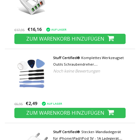
Charger Adapter
€16,16
AUF LAGER
€17,95
ZUM WARENKORB HINZUFÜGEN
Stuff Certified®
Komplettes Werkzeugset
Outils Schraubendreher
Noch keine Bewertungen
Schraubendreher-Set - Für Apple iPhone 4
5 6 7 8 X 11 12 13 14 15 Plus Pro Max SE
€2,49
AUF LAGER
€6,95
ZUM WARENKORB HINZUFÜGEN
Stuff Certified®
Stecker-Wandladegerät
für iPhone/iPad/iPod 5V - 1A Ladegerät