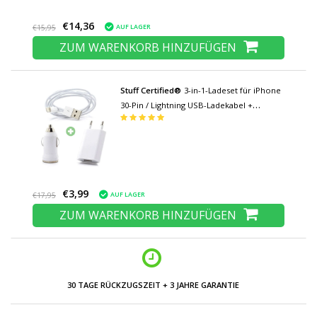
€14,36
AUF LAGER
€15,95
ZUM WARENKORB HINZUFÜGEN
Stuff Certified®
3-in-1-Ladeset für iPhone
30-Pin / Lightning USB-Ladekabel +
Stecker-Ladegerät + Autoladegerät
€3,99
AUF LAGER
€17,95
ZUM WARENKORB HINZUFÜGEN
30 TAGE RÜCKZUGSZEIT + 3 JAHRE GARANTIE