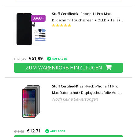
Stuff Certified®
iPhone 11 Pro Max-
AAA+
Bildschirm (Touchscreen + OLED + Teile)
AAA+ Qualität - Schwarz + Werkzeug
€61,99
AUF LAGER
€320,45
ZUM WARENKORB HINZUFÜGEN
Stuff Certified®
2er-Pack iPhone 11 Pro
Max Datenschutz Displayschutzfolie Volle
Noch keine Bewertungen
Abdeckung - Gehärtete Glasfolie
Gehärtete Glasgläser
€12,71
AUF LAGER
€16,95