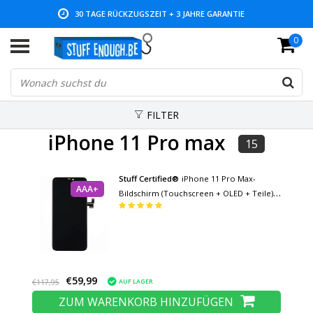
30 TAGE RÜCKZUGSZEIT + 3 JAHRE GARANTIE
0
NIEDRIGE PREISE UND GROSSE AUSWAHL
FILTER
iPhone 11 Pro max
15
Stuff Certified®
iPhone 11 Pro Max-
AAA+
Bildschirm (Touchscreen + OLED + Teile)
AAA+-Qualität – Schwarz
€59,99
AUF LAGER
€117,95
ZUM WARENKORB HINZUFÜGEN