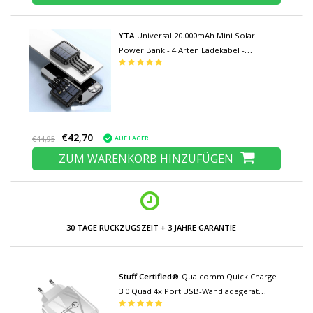
YTA
Universal 20.000mAh Mini Solar
Power Bank - 4 Arten Ladekabel -
Eingebaute Taschenlampe - Externes
Notfall-Akku-Ladegerät Ladegerät Schwarz
€42,70
AUF LAGER
€44,95
ZUM WARENKORB HINZUFÜGEN
30 TAGE RÜCKZUGSZEIT + 3 JAHRE GARANTIE
Stuff Certified®
Qualcomm Quick Charge
3.0 Quad 4x Port USB-Wandladegerät
Wallcharger AC Home Ladegerät Plug