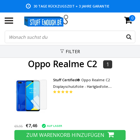
30 TAGE RÜCKZUGSZEIT + 3 JAHRE GARANTIE
0
NIEDRIGE PREISE UND GROSSE AUSWAHL
FILTER
Oppo Realme C2
1
Stuff Certified®
Oppo Realme C2
Displayschutzfolie - Hartglasfolie
Gehärtetes Glas
€7,46
AUF LAGER
€9,95
ZUM WARENKORB HINZUFÜGEN