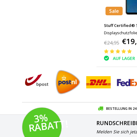
Sale
Stuff Certified®
Displayschutzfoli
€19
Hartglas
€24,95
AUF LAGER
BESTELLUNG IN 2
3
%
R
A
B
A
T
T!
RUNDSCHREIB
Melden Sie sich jet