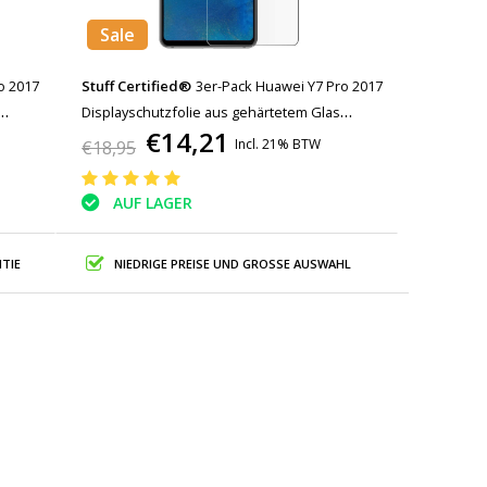
Sale
o 2017
Stuff Certified®
3er-Pack Huawei Y7 Pro 2017
Displayschutzfolie aus gehärtetem Glas
€14,21
Filmglas aus gehärtetem Glas
Incl. 21% BTW
€18,95
AUF LAGER
TIE
NIEDRIGE PREISE UND GROSSE AUSWAHL