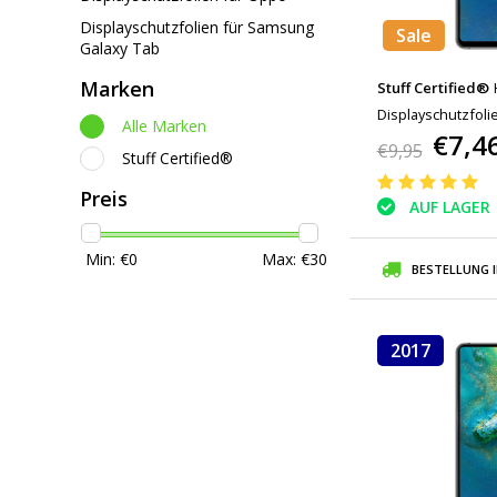
Displayschutzfolien für Samsung
Sale
Galaxy Tab
Marken
Stuff Certified®
Displayschutzfoli
Alle Marken
€7,4
Filmglas aus gehä
€9,95
Stuff Certified®
Preis
AUF LAGER
Min: €
0
Max: €
30
BESTELLUNG 
2017