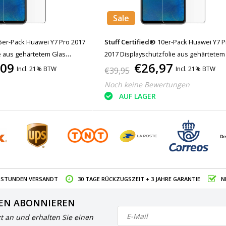
Sale
5er-Pack Huawei Y7 Pro 2017
Stuff Certified®
10er-Pack Huawei Y7 P
e aus gehärtetem Glas
2017 Displayschutzfolie aus gehärtetem
,09
€26,97
Filmglas aus gehärtetem Glas
Incl. 21% BTW
Incl. 21% BTW
€39,95
Noch keine Bewertungen
AUF LAGER
4 STUNDEN VERSANDT
30 TAGE RÜCKZUGSZEIT + 3 JAHRE GARANTIE
N
EN ABONNIEREN
zt an und erhalten Sie einen