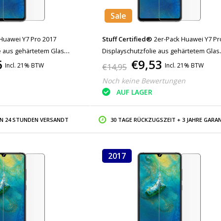
Sale
Huawei Y7 Pro 2017
Stuff Certified®
2er-Pack Huawei Y7 Pr
e aus gehärtetem Glas
Displayschutzfolie aus gehärtetem Glas
6
€9,53
rtetem Glas
Filmglas aus gehärtetem Glas
Incl. 21% BTW
Incl. 21% BTW
€14,95
Noch keine Bewertungen
AUF LAGER
IN 24 STUNDEN VERSANDT
30 TAGE RÜCKZUGSZEIT + 3 JAHRE GARAN
2017