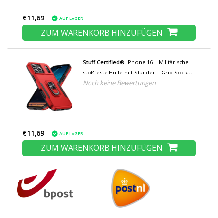
€11,69
AUF LAGER
ZUM WARENKORB HINZUFÜGEN
Stuff Certified®
iPhone 16 – Militärische
stoßfeste Hülle mit Ständer – Grip Socket
Noch keine Bewertungen
Magnetische Schutzhülle – Rot Schwarz
€11,69
AUF LAGER
ZUM WARENKORB HINZUFÜGEN