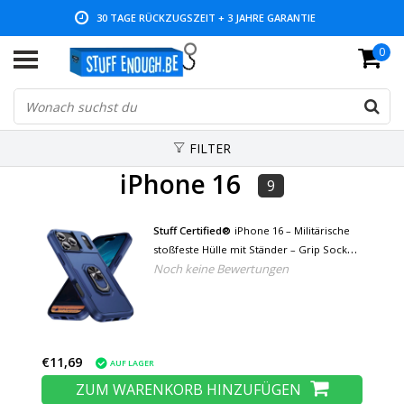
30 TAGE RÜCKZUGSZEIT + 3 JAHRE GARANTIE
0
NIEDRIGE PREISE UND GROSSE AUSWAHL
FILTER
iPhone 16
9
Stuff Certified®
iPhone 16 – Militärische
stoßfeste Hülle mit Ständer – Grip Socket
Noch keine Bewertungen
Magnetische Schutzhülle – Blau
€11,69
AUF LAGER
ZUM WARENKORB HINZUFÜGEN