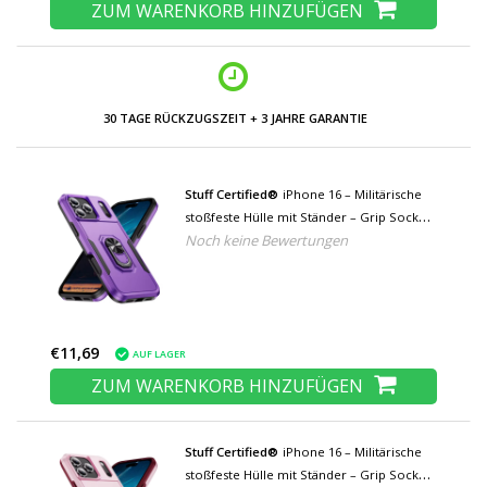
ZUM WARENKORB HINZUFÜGEN
30 TAGE RÜCKZUGSZEIT + 3 JAHRE GARANTIE
Stuff Certified®
iPhone 16 – Militärische
stoßfeste Hülle mit Ständer – Grip Socket
Noch keine Bewertungen
Magnetische Schutzhülle – Lila
€11,69
AUF LAGER
ZUM WARENKORB HINZUFÜGEN
Stuff Certified®
iPhone 16 – Militärische
stoßfeste Hülle mit Ständer – Grip Socket