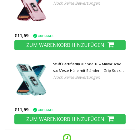
Noch keine Bewertungen
Magnetische Schutzhülle – Rosa
€11,69
AUF LAGER
ZUM WARENKORB HINZUFÜGEN
Stuff Certified®
iPhone 16 – Militärische
stoßfeste Hülle mit Ständer – Grip Socket
Noch keine Bewertungen
Magnetische Schutzhülle – Grün
€11,69
AUF LAGER
ZUM WARENKORB HINZUFÜGEN