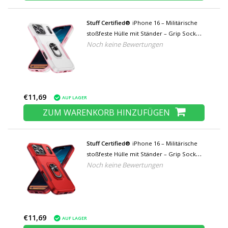
Stuff Certified®
iPhone 16 – Militärische
stoßfeste Hülle mit Ständer – Grip Socket
Noch keine Bewertungen
Magnetische Schutzhülle – Weiß
€11,69
AUF LAGER
ZUM WARENKORB HINZUFÜGEN
Stuff Certified®
iPhone 16 – Militärische
stoßfeste Hülle mit Ständer – Grip Socket
Noch keine Bewertungen
Magnetische Schutzhülle – Rot
€11,69
AUF LAGER