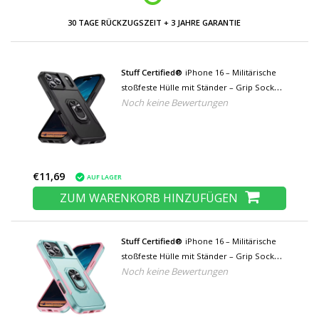
30 TAGE RÜCKZUGSZEIT + 3 JAHRE GARANTIE
Stuff Certified®
iPhone 16 – Militärische
stoßfeste Hülle mit Ständer – Grip Socket
Noch keine Bewertungen
Magnetische Schutzhülle – Schwarz
€11,69
AUF LAGER
ZUM WARENKORB HINZUFÜGEN
Stuff Certified®
iPhone 16 – Militärische
stoßfeste Hülle mit Ständer – Grip Socket
Noch keine Bewertungen
Magnetische Schutzhülle – Grün Pink