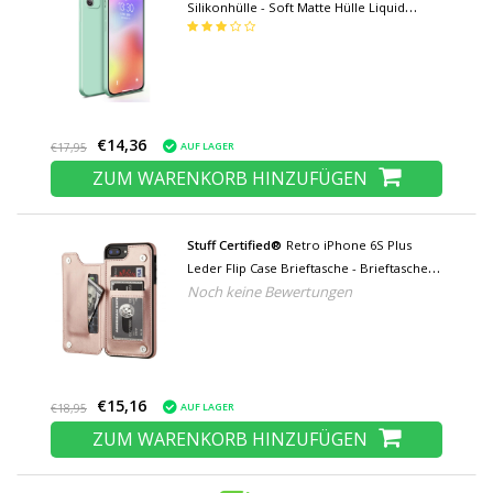
Silikonhülle - Soft Matte Hülle Liquid
Cover Light Green
€14,36
AUF LAGER
€17,95
ZUM WARENKORB HINZUFÜGEN
Stuff Certified®
Retro iPhone 6S Plus
Leder Flip Case Brieftasche - Brieftasche
Noch keine Bewertungen
Cover Cas Case Roségold
€15,16
AUF LAGER
€18,95
ZUM WARENKORB HINZUFÜGEN