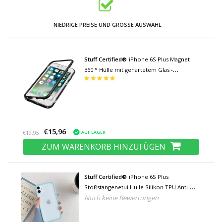
NIEDRIGE PREISE UND GROSSE AUSWAHL
Stuff Certified®
iPhone 6S Plus Magnet
360 ° Hülle mit gehärtetem Glas -
Ganzkörperhülle + schwarze
Displayschutzfolie
€15,96
AUF LAGER
€19,95
ZUM WARENKORB HINZUFÜGEN
Stuff Certified®
iPhone 6S Plus
Stoßstangenetui Hülle Silikon TPU Anti-
Noch keine Bewertungen
Shock Türkis