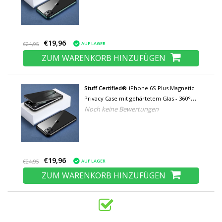
Dunkelgrün
€19,96
AUF LAGER
€24,95
ZUM WARENKORB HINZUFÜGEN
Stuff Certified®
iPhone 6S Plus Magnetic
Privacy Case mit gehärtetem Glas - 360°
Noch keine Bewertungen
Ganzkörper-Schutzhülle +
Displayschutzfolie Schwarz
€19,96
AUF LAGER
€24,95
ZUM WARENKORB HINZUFÜGEN