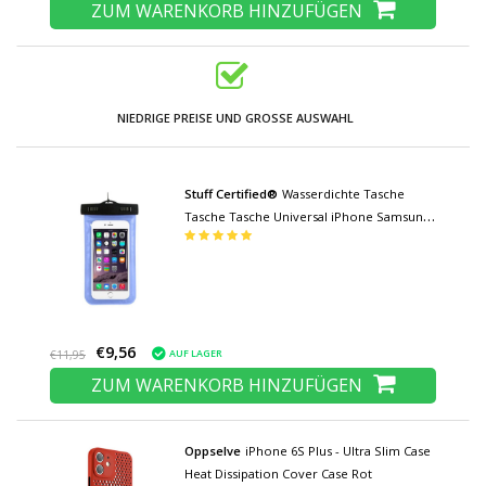
ZUM WARENKORB HINZUFÜGEN
NIEDRIGE PREISE UND GROSSE AUSWAHL
Stuff Certified®
Wasserdichte Tasche
Tasche Tasche Universal iPhone Samsung
Huawei Blue - Bis zu 5,8 "Airbag
€9,56
AUF LAGER
€11,95
ZUM WARENKORB HINZUFÜGEN
Oppselve
iPhone 6S Plus - Ultra Slim Case
Heat Dissipation Cover Case Rot