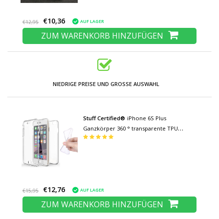
€10,36
AUF LAGER
€12,95
ZUM WARENKORB HINZUFÜGEN
NIEDRIGE PREISE UND GROSSE AUSWAHL
Stuff Certified®
iPhone 6S Plus
Ganzkörper 360 ° transparente TPU
Silikonhülle + PET Displayschutzfolie
€12,76
AUF LAGER
€15,95
ZUM WARENKORB HINZUFÜGEN