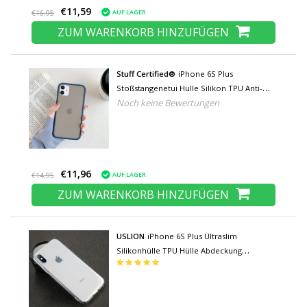
€11,59
AUF LAGER
€16,95
ZUM WARENKORB HINZUFÜGEN
Stuff Certified®
iPhone 6S Plus
Stoßstangenetui Hülle Silikon TPU Anti-
Noch keine Bewertungen
Shock Blau
€11,96
AUF LAGER
€14,95
ZUM WARENKORB HINZUFÜGEN
USLION
iPhone 6S Plus Ultraslim
Silikonhülle TPU Hülle Abdeckung
Transparent