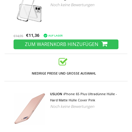
Noch keine Bewertungen
Silber
€11,36
AUF LAGER
€14,95
ZUM WARENKORB HINZUFÜGEN
NIEDRIGE PREISE UND GROSSE AUSWAHL
USLION
iPhone 6S Plus Ultradünne Hülle -
Hard Matte Hülle Cover Pink
Noch keine Bewertungen