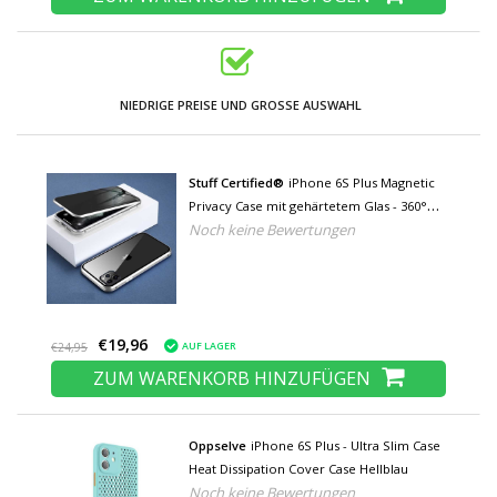
NIEDRIGE PREISE UND GROSSE AUSWAHL
Stuff Certified®
iPhone 6S Plus Magnetic
Privacy Case mit gehärtetem Glas - 360°
Noch keine Bewertungen
Ganzkörper-Schutzhülle +
Displayschutzfolie Schwarz - Copy
€19,96
AUF LAGER
€24,95
ZUM WARENKORB HINZUFÜGEN
Oppselve
iPhone 6S Plus - Ultra Slim Case
Heat Dissipation Cover Case Hellblau
Noch keine Bewertungen