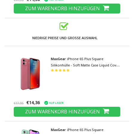
€17,95
ZUM WARENKORB HINZUFÜGEN
NIEDRIGE PREISE UND GROSSE AUSWAHL
MaxGear
iPhone 6S Plus Square
Silikonhülle - Soft Matte Case Liquid Cover
Pink
€14,36
AUF LAGER
€17,95
ZUM WARENKORB HINZUFÜGEN
MaxGear
iPhone 6S Plus Square