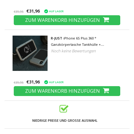
€31,96
AUF LAGER
€39,95
ZUM WARENKORB HINZUFÜGEN
R-JUST
iPhone 6S Plus 360 °
Ganzkörpertasche Tankhülle +
Noch keine Bewertungen
Displayschutzfolie - Stoßfeste Abdeckung
Silber
€31,96
AUF LAGER
€39,95
ZUM WARENKORB HINZUFÜGEN
NIEDRIGE PREISE UND GROSSE AUSWAHL