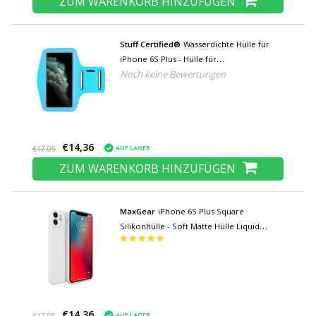
ZUM WARENKORB HINZUFÜGEN
Stuff Certified®
Wasserdichte Hülle für
iPhone 6S Plus - Hülle für
Noch keine Bewertungen
Sporttaschenhülle Armband Jogging
Running Hard Light Blue
€14,36
AUF LAGER
€17,95
ZUM WARENKORB HINZUFÜGEN
MaxGear
iPhone 6S Plus Square
Silikonhülle - Soft Matte Hülle Liquid
Cover White
€14,36
AUF LAGER