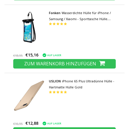
Fonken
Wasserdichte Hülle für iPhone /
Samsung / Xiaomi - Sporttasche Hülle
Hülle Armband Jogging Running Hard Black
€15,16
AUF LAGER
€18,95
ZUM WARENKORB HINZUFÜGEN
USLION
iPhone 6S Plus Ultradünne Hülle -
Hartmatte Hülle Gold
€12,88
AUF LAGER
€16,95