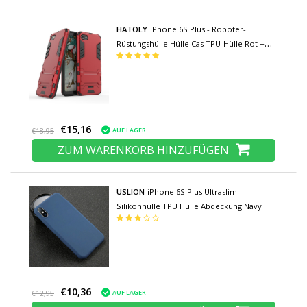
HATOLY
iPhone 6S Plus - Roboter-
Rüstungshülle Hülle Cas TPU-Hülle Rot +
Ständer
€15,16
AUF LAGER
€18,95
ZUM WARENKORB HINZUFÜGEN
USLION
iPhone 6S Plus Ultraslim
Silikonhülle TPU Hülle Abdeckung Navy
€10,36
AUF LAGER
€12,95