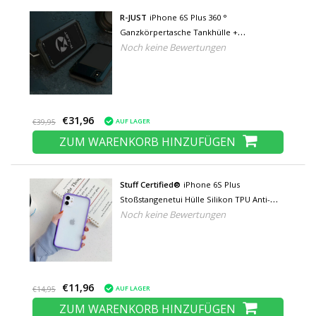
R-JUST
iPhone 6S Plus 360 °
Ganzkörpertasche Tankhülle +
Noch keine Bewertungen
Displayschutzfolie - Stoßfeste Abdeckung
Schwarz
€31,96
AUF LAGER
€39,95
ZUM WARENKORB HINZUFÜGEN
Stuff Certified®
iPhone 6S Plus
Stoßstangenetui Hülle Silikon TPU Anti-
Noch keine Bewertungen
Shock Lila
€11,96
AUF LAGER
€14,95
ZUM WARENKORB HINZUFÜGEN