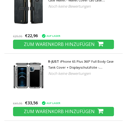
Case Wallet - Wallet Cover Cas Case
Noch keine Bewertungen
Schwarz
€22,96
AUF LAGER
€29,95
ZUM WARENKORB HINZUFÜGEN
R-JUST
iPhone 6S Plus 360° Full Body Case
Tank Cover + Displayschutzfolie -
Noch keine Bewertungen
Stoßfestes Cover Metall Silber
€33,56
AUF LAGER
€41,95
ZUM WARENKORB HINZUFÜGEN