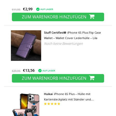
€2,99
AUF LAGER
€11,95
ZUM WARENKORB HINZUFÜGEN
Stuff Certified®
iPhone 6S Plus Flip Case
Wallet – Wallet Cover Lederhülle – Lila
Noch keine Bewertungen
€13,56
AUF LAGER
€29,95
ZUM WARENKORB HINZUFÜGEN
Huikai
iPhone 6S Plus – Hülle mit
Kartensteckplatz mit Ständer und
Kameraschieber – Griffbuchse,
magnetische Hülle, Roségold