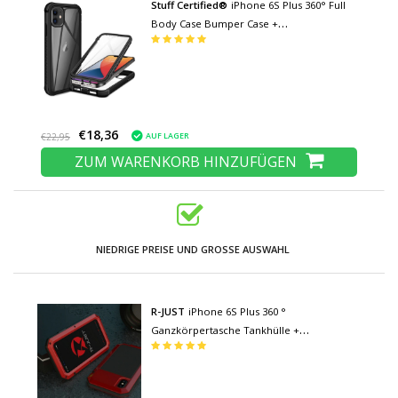
Stuff Certified®
iPhone 6S Plus 360° Full
Body Case Bumper Case +
Displayschutzfolie - Stoßfestes Cover
Schwarz
€18,36
AUF LAGER
€22,95
ZUM WARENKORB HINZUFÜGEN
NIEDRIGE PREISE UND GROSSE AUSWAHL
R-JUST
iPhone 6S Plus 360 °
Ganzkörpertasche Tankhülle +
Displayschutzfolie - Stoßfeste Abdeckung
Rot