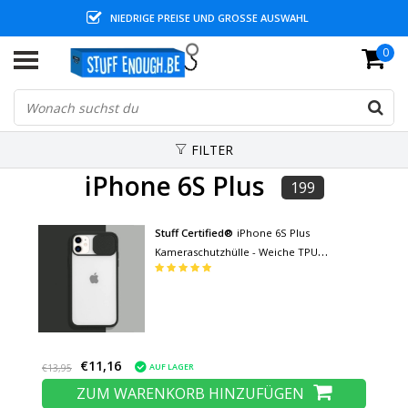
NIEDRIGE PREISE UND GROSSE AUSWAHL
0
FILTER
iPhone 6S Plus
199
Stuff Certified®
iPhone 6S Plus
Kameraschutzhülle - Weiche TPU
Transparente Objektivhülle Schwarz
€11,16
AUF LAGER
€13,95
ZUM WARENKORB HINZUFÜGEN