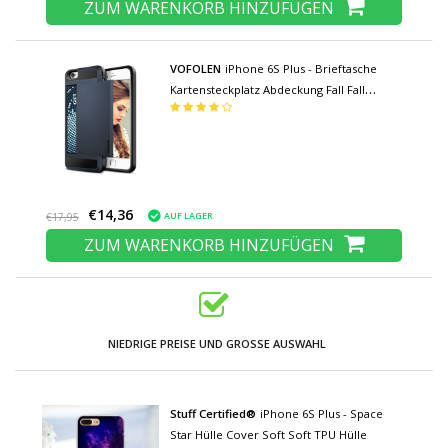
ZUM WARENKORB HINZUFÜGEN
VOFOLEN
iPhone 6S Plus - Brieftasche
Kartensteckplatz Abdeckung Fall Fall
Business Blue
€14,36
AUF LAGER
€17,95
ZUM WARENKORB HINZUFÜGEN
NIEDRIGE PREISE UND GROSSE AUSWAHL
Stuff Certified®
iPhone 6S Plus - Space
Star Hülle Cover Soft Soft TPU Hülle