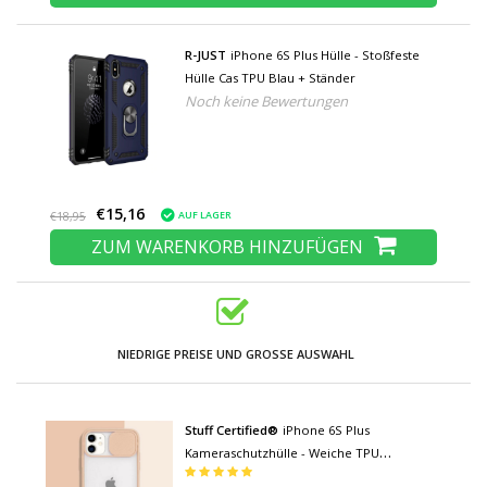
R-JUST
iPhone 6S Plus Hülle - Stoßfeste
Hülle Cas TPU Blau + Ständer
Noch keine Bewertungen
€15,16
AUF LAGER
€18,95
ZUM WARENKORB HINZUFÜGEN
NIEDRIGE PREISE UND GROSSE AUSWAHL
Stuff Certified®
iPhone 6S Plus
Kameraschutzhülle - Weiche TPU
Transparente Linsenhülle Rosa