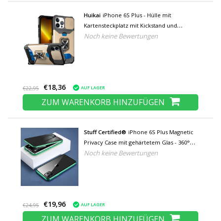
Huikai
iPhone 6S Plus - Hülle mit
Kartensteckplatz mit Kickstand und
Noch keine Bewertungen
Kameraschieber - Griffbuchse
Magnetische Hülle Gold
€18,36
AUF LAGER
€22,95
ZUM WARENKORB HINZUFÜGEN
Stuff Certified®
iPhone 6S Plus Magnetic
Privacy Case mit gehärtetem Glas - 360°
Noch keine Bewertungen
Ganzkörper-Schutzhülle + Displayschutz
Grün
€19,96
AUF LAGER
€24,95
ZUM WARENKORB HINZUFÜGEN