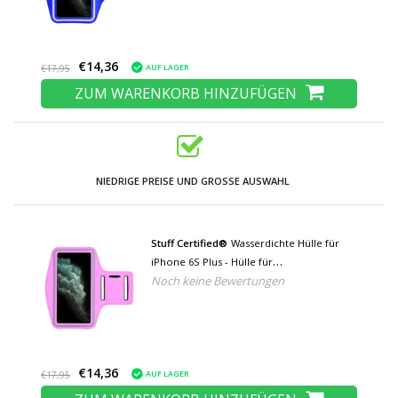
€14,36
AUF LAGER
€17,95
ZUM WARENKORB HINZUFÜGEN
NIEDRIGE PREISE UND GROSSE AUSWAHL
Stuff Certified®
Wasserdichte Hülle für
iPhone 6S Plus - Hülle für
Noch keine Bewertungen
Sporttaschenhülle Armband Jogging
Running Hard Pink
€14,36
AUF LAGER
€17,95