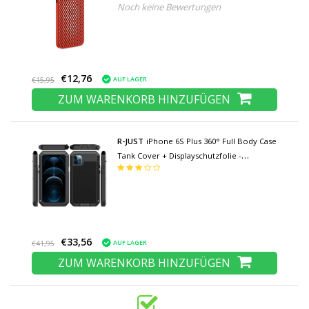
Noch keine Bewertungen
€12,76
AUF LAGER
€15,95
ZUM WARENKORB HINZUFÜGEN
R-JUST
iPhone 6S Plus 360° Full Body Case
Tank Cover + Displayschutzfolie -
Stoßfeste Hülle Metall Schwarz
€33,56
AUF LAGER
€41,95
ZUM WARENKORB HINZUFÜGEN