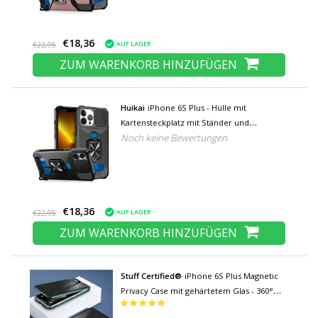
€18,36
AUF LAGER
€22,95
ZUM WARENKORB HINZUFÜGEN
Huikai
iPhone 6S Plus - Hülle mit
Kartensteckplatz mit Ständer und
Noch keine Bewertungen
Kameraschieber - Griffbuchse
Magnetische Hülle Schwarz
€18,36
AUF LAGER
€22,95
ZUM WARENKORB HINZUFÜGEN
Stuff Certified®
iPhone 6S Plus Magnetic
Privacy Case mit gehärtetem Glas - 360°
Ganzkörper-Schutzhülle + Displayschutz