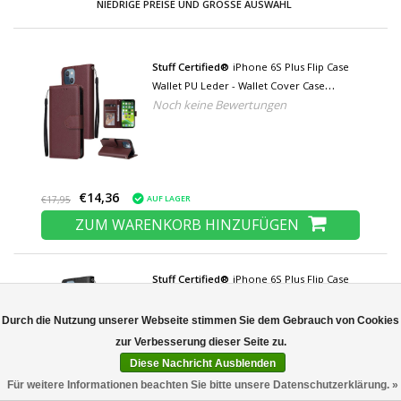
NIEDRIGE PREISE UND GROSSE AUSWAHL
Stuff Certified®
iPhone 6S Plus Flip Case
Wallet PU Leder - Wallet Cover Case
Noch keine Bewertungen
Weinrot
€14,36
AUF LAGER
€17,95
ZUM WARENKORB HINZUFÜGEN
Stuff Certified®
iPhone 6S Plus Flip Case
Wallet PU-Leder - Wallet Cover Case
Noch keine Bewertungen
Schwarz
Durch die Nutzung unserer Webseite stimmen Sie dem Gebrauch von Cookies
Diese Nachricht Ausblenden
Für weitere Informationen beachten Sie bitte unsere Datenschutzerklärung. »