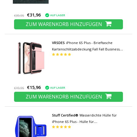
€31,96
AUF LAGER
€39,95
ZUM WARENKORB HINZUFÜGEN
VRSDES
iPhone 6S Plus - Brieftasche
Kartenschlitzabdeckung Fall Fall Business
Pink
€15,96
AUF LAGER
€19,95
ZUM WARENKORB HINZUFÜGEN
Stuff Certified®
Wasserdichte Hülle für
iPhone 6S Plus - Hülle für
Sporttaschenhülle Armband Jogging
Running Hard Blue