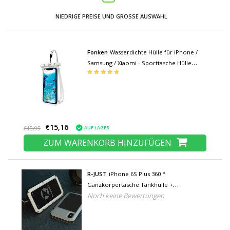
NIEDRIGE PREISE UND GROSSE AUSWAHL
Fonken
Wasserdichte Hülle für iPhone /
Samsung / Xiaomi - Sporttasche Hülle
Hülle Armband Jogging Running Hard
White
€15,16
AUF LAGER
€18,95
ZUM WARENKORB HINZUFÜGEN
R-JUST
iPhone 6S Plus 360 °
Ganzkörpertasche Tankhülle +
Noch keine Bewertungen
Displayschutzfolie - Stoßfeste Abdeckung
Weiß