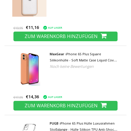
€11,16
AUF LAGER
€13,95
ZUM WARENKORB HINZUFÜGEN
MaxGear
iPhone 6S Plus Square
Silikonhülle - Soft Matte Case Liquid Cover
Noch keine Bewertungen
Orange
€14,36
AUF LAGER
€17,95
ZUM WARENKORB HINZUFÜGEN
PUGB
iPhone 6S Plus Hülle Luxusrahmen
Stoßstange - Hülle Silikon TPU Anti-Shock