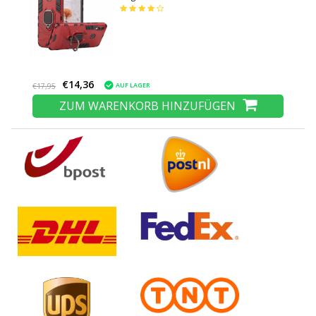
Ständer
€14,36
AUF LAGER
€17,95
ZUM WARENKORB HINZUFÜGEN