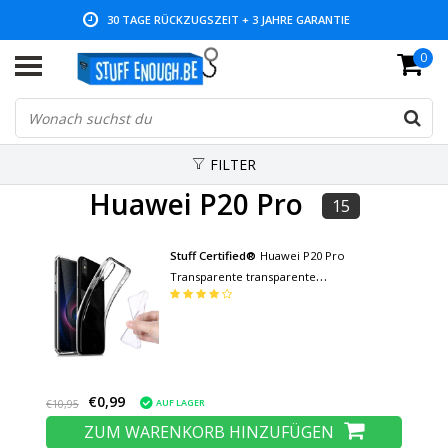
30 TAGE RÜCKZUGSZEIT + 3 JAHRE GARANTIE
0
NIEDRIGE PREISE UND GROSSE AUSWAHL
FILTER
Huawei P20 Pro
15
Stuff Certified®
Huawei P20 Pro
Transparente transparente
Gehäuseabdeckung Silikon TPU Hülle
€0,99
AUF LAGER
€10,95
ZUM WARENKORB HINZUFÜGEN