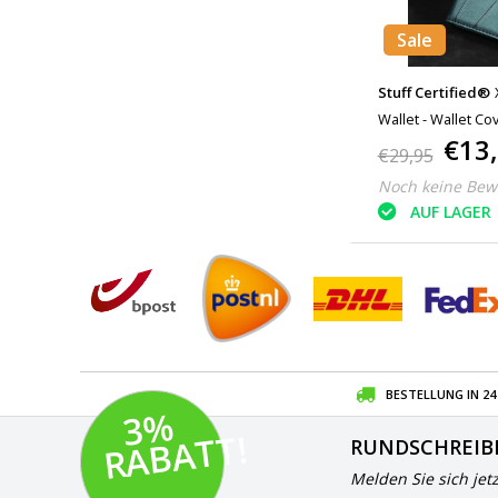
Sale
Stuff Certified®
Wallet - Wallet Co
€13
€29,95
Noch keine Bew
AUF LAGER
BESTELLUNG IN 2
3
%
R
A
B
A
T
T!
RUNDSCHREIB
Melden Sie sich jet