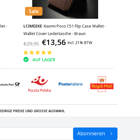
Sale
et -
LCIMEEKE
Xiaomi Poco C51 Flip Case Wallet -
Wallet Cover Ledertasche - Braun
€13,56
Incl. 21% BTW
€29,95
AUF LAGER
IEDRIGE PREISE UND GROSSE AUSWAHL
Abonnieren