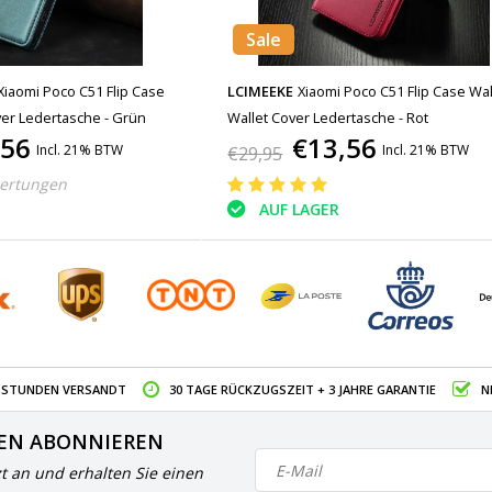
Sale
Xiaomi Poco C51 Flip Case
LCIMEEKE
Xiaomi Poco C51 Flip Case Wall
ver Ledertasche - Grün
Wallet Cover Ledertasche - Rot
,56
€13,56
Incl. 21% BTW
Incl. 21% BTW
€29,95
ertungen
AUF LAGER
4 STUNDEN VERSANDT
30 TAGE RÜCKZUGSZEIT + 3 JAHRE GARANTIE
N
EN ABONNIEREN
zt an und erhalten Sie einen