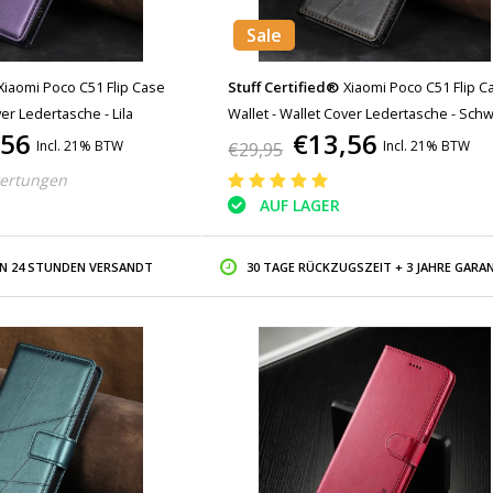
Sale
Xiaomi Poco C51 Flip Case
Stuff Certified®
Xiaomi Poco C51 Flip C
ver Ledertasche - Lila
Wallet - Wallet Cover Ledertasche - Sch
,56
€13,56
Incl. 21% BTW
Incl. 21% BTW
€29,95
ertungen
AUF LAGER
IN 24 STUNDEN VERSANDT
30 TAGE RÜCKZUGSZEIT + 3 JAHRE GARAN