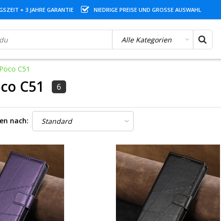
SZEIT + 3 JAHRE GARANTIE
NIEDRIGE PREISE UND GROSSE AUSWAHL
 Poco C51
oco C51
6
ren nach: