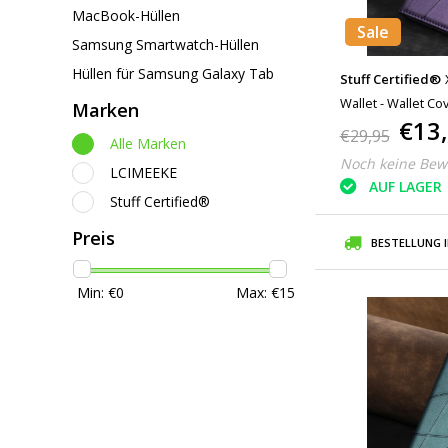
MacBook-Hüllen
Sale
Samsung Smartwatch-Hüllen
Hüllen für Samsung Galaxy Tab
Stuff Certified®
Wallet - Wallet Co
Marken
€13
€29,95
Alle Marken
Noch keine Bew
LCIMEEKE
AUF LAGER
Stuff Certified®
Preis
BESTELLUNG 
Min: €
0
Max: €
15