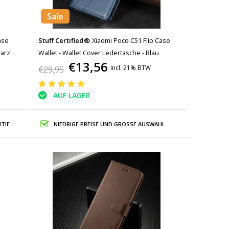
Sale
ase
Stuff Certified®
Xiaomi Poco C51 Flip Case
warz
Wallet - Wallet Cover Ledertasche - Blau
€13,56
Incl. 21% BTW
€29,95
AUF LAGER
TIE
NIEDRIGE PREISE UND GROSSE AUSWAHL