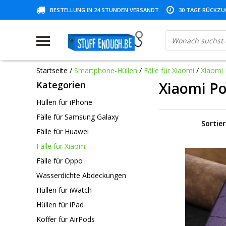
BESTELLUNG IN 24 STUNDEN VERSANDT
30 TAGE RÜCKZUG
Startseite
/
Smartphone-Hüllen
/
Fälle für Xiaomi
/
Xiaomi
Kategorien
Xiaomi P
Hüllen für iPhone
Fälle für Samsung Galaxy
Sortie
Fälle für Huawei
Fälle für Xiaomi
Fälle für Oppo
Wasserdichte Abdeckungen
Hüllen für iWatch
Hüllen für iPad
Koffer für AirPods