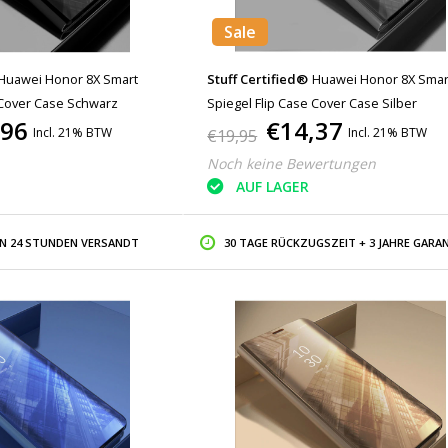
Sale
Huawei Honor 8X Smart
Stuff Certified®
Huawei Honor 8X Smar
 Cover Case Schwarz
Spiegel Flip Case Cover Case Silber
,96
€14,37
Incl. 21% BTW
Incl. 21% BTW
€19,95
Noch keine Bewertungen
AUF LAGER
IN 24 STUNDEN VERSANDT
30 TAGE RÜCKZUGSZEIT + 3 JAHRE GARAN