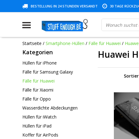
BESTELLUNG IN 24 STUNDEN VERSANDT
30 TAGE RÜCKZUG
Startseite
/
Smartphone-Hüllen
/
Fälle für Huawei
/
Huawei
Kategorien
Huawei H
Hüllen für iPhone
Fälle für Samsung Galaxy
Sortie
Fälle für Huawei
Fälle für Xiaomi
Fälle für Oppo
Wasserdichte Abdeckungen
Hüllen für iWatch
Hüllen für iPad
Koffer für AirPods