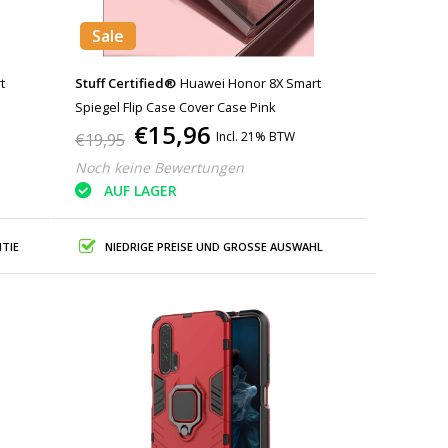
Sale
t
Stuff Certified®
Huawei Honor 8X Smart
Spiegel Flip Case Cover Case Pink
€15,96
Incl. 21% BTW
€19,95
Noch keine Bewertungen
AUF LAGER
TIE
NIEDRIGE PREISE UND GROSSE AUSWAHL