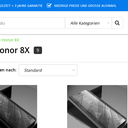
SZEIT + 3 JAHRE GARANTIE
NIEDRIGE PREISE UND GROSSE AUSWAHL
 Honor 8X
onor 8X
9
ren nach: