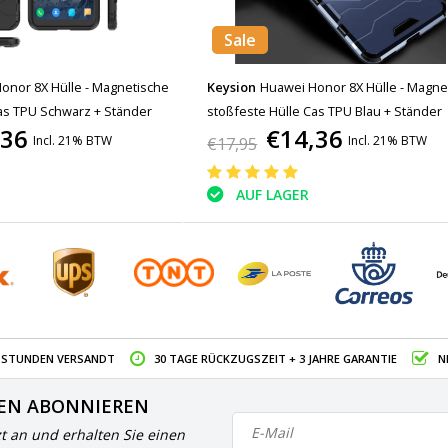
Sale
onor 8X Hülle - Magnetische
Keysion
Huawei Honor 8X Hülle - Magne
as TPU Schwarz + Ständer
stoßfeste Hülle Cas TPU Blau + Ständer
,36
€14,36
Incl. 21% BTW
Incl. 21% BTW
€17,95
AUF LAGER
4 STUNDEN VERSANDT
30 TAGE RÜCKZUGSZEIT + 3 JAHRE GARANTIE
N
EN ABONNIEREN
zt an und erhalten Sie einen