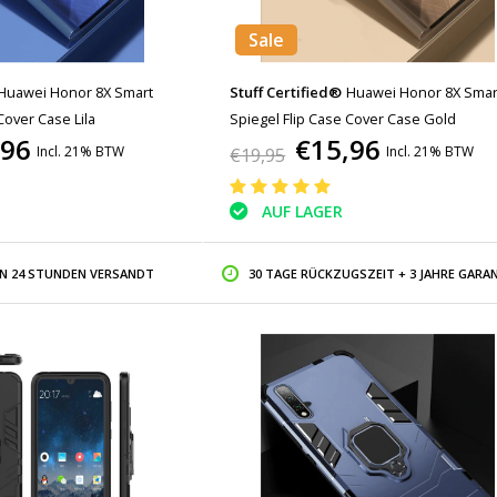
Sale
Huawei Honor 8X Smart
Stuff Certified®
Huawei Honor 8X Smar
Cover Case Lila
Spiegel Flip Case Cover Case Gold
,96
€15,96
Incl. 21% BTW
Incl. 21% BTW
€19,95
AUF LAGER
IN 24 STUNDEN VERSANDT
30 TAGE RÜCKZUGSZEIT + 3 JAHRE GARAN