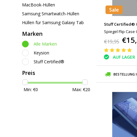
MacBook-Hüllen
Sale
Samsung Smartwatch-Hüllen
Hüllen für Samsung Galaxy Tab
Stuff Certified®
Spiegel Flip Case
Marken
€15
€19,95
Alle Marken
Keysion
AUF LAGER
Stuff Certified®
Preis
BESTELLUNG 
Min: €
0
Max: €
20