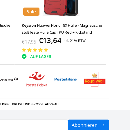
Sale
tische
Keysion
Huawei Honor 8X Hülle - Magnetische
stoßfeste Hülle Cas TPU Red + Kickstand
€13,64
Incl. 21% BTW
€17,95
AUF LAGER
IEDRIGE PREISE UND GROSSE AUSWAHL
Abonnieren