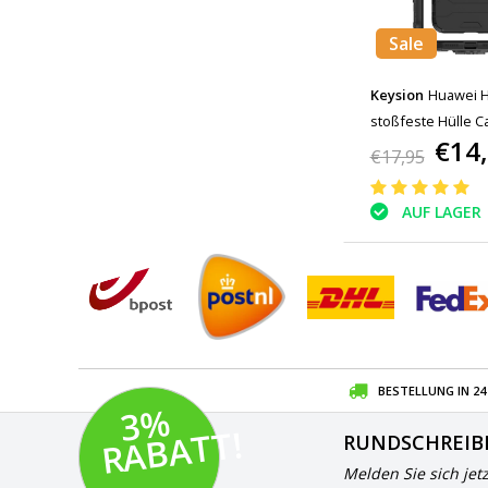
Sale
Keysion
Huawei H
stoßfeste Hülle C
€14
€17,95
AUF LAGER
BESTELLUNG IN 2
3
%
R
A
B
A
T
T!
RUNDSCHREIB
Melden Sie sich jet