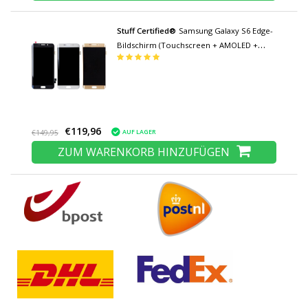
Stuff Certified®
Samsung Galaxy S6 Edge-
Bildschirm (Touchscreen + AMOLED +
Teile) AAA + Qualität - Schwarz / Weiß /
Gold / Blau
€119,96
AUF LAGER
€149,95
ZUM WARENKORB HINZUFÜGEN