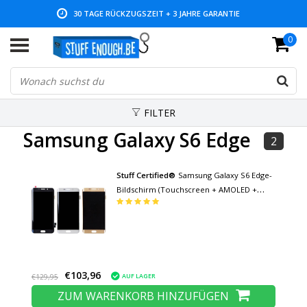
30 TAGE RÜCKZUGSZEIT + 3 JAHRE GARANTIE
0
NIEDRIGE PREISE UND GROSSE AUSWAHL
FILTER
Samsung Galaxy S6 Edge
2
Stuff Certified®
Samsung Galaxy S6 Edge-
Bildschirm (Touchscreen + AMOLED +
Teile) A + Qualität - Schwarz / Weiß / Gold /
Blau
€103,96
AUF LAGER
€129,95
ZUM WARENKORB HINZUFÜGEN