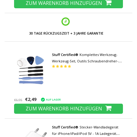
ZUM WARENKORB HINZUFÜGEN
30 TAGE RÜCKZUGSZEIT + 3 JAHRE GARANTIE
Stuff Certified®
Komplettes Werkzeug-
Werkzeug-Set, Outils Schraubendreher-
Schraubendreher-Set – für Apple iPhone
4, 5, 6, 7, 8, 11, 12, 13, 14, 15 Plus Pro Max
SE
€2,49
AUF LAGER
€6,95
ZUM WARENKORB HINZUFÜGEN
Stuff Certified®
Stecker-Wandladegerät
für iPhone/iPad/iPod 5V - 1A Ladegerät