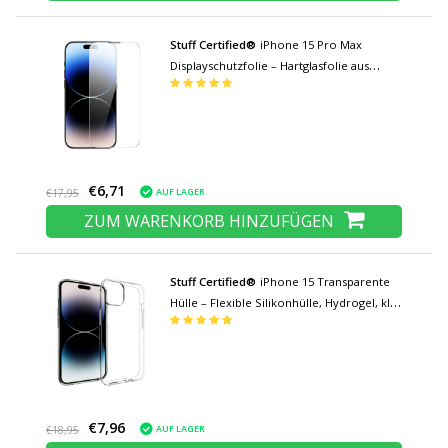
Stuff Certified®
iPhone 15 Pro Max
Displayschutzfolie – Hartglasfolie aus
gehärtetem Glas
€6,71
AUF LAGER
€17,95
ZUM WARENKORB HINZUFÜGEN
Stuff Certified®
iPhone 15 Transparente
Hülle – Flexible Silikonhülle, Hydrogel, klar
- Copy - Copy
€7,96
AUF LAGER
€18,95