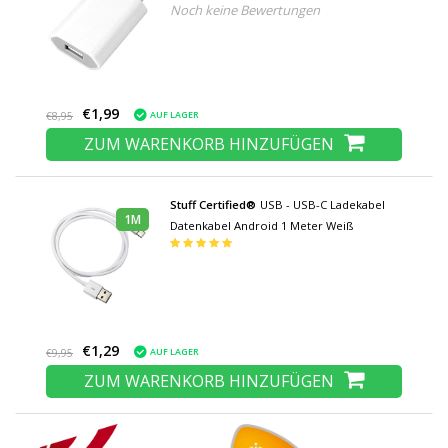
Noch keine Bewertungen
USB AC Home Weiß
€1,99
AUF LAGER
€8,95
ZUM WARENKORB HINZUFÜGEN
Stuff Certified®
USB - USB-C Ladekabel
1M
Datenkabel Android 1 Meter Weiß
€1,29
AUF LAGER
€9,95
ZUM WARENKORB HINZUFÜGEN